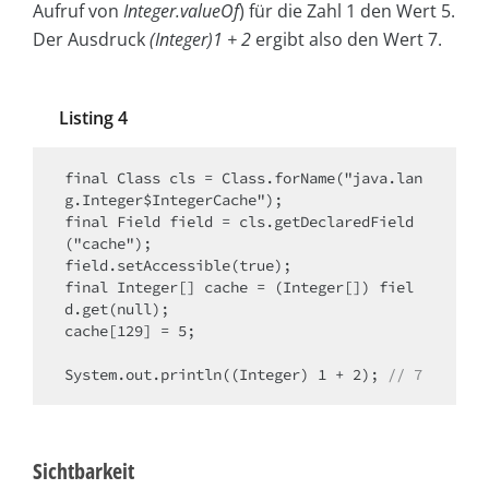
Aufruf von
Integer.value­Of
) für die Zahl 1 den Wert 5.
Der Ausdruck
(Integer)1 + 2
ergibt also den Wert 7.
Listing 4
final Class cls = Class.forName("java.lan
g.Integer$IntegerCache");

final Field field = cls.getDeclaredField
("cache");

field.setAccessible(true);

final Integer[] cache = (Integer[]) fiel
d.get(null);

cache[129] = 5;

System.out.println((Integer) 1 + 2); 
// 7
Sichtbarkeit