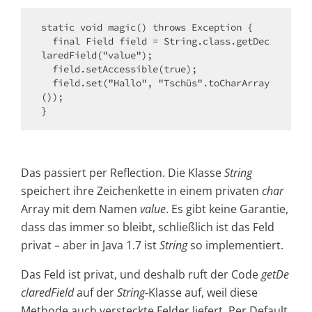
static void magic() throws Exception {

  final Field field = String.class.getDec
laredField("value");

  field.setAccessible(true);

  field.set("Hallo", "Tschüs".toCharArray
());

}
Das passiert per Reflection. Die Klasse
String
speichert ihre Zeichenkette in einem privaten
char
Array mit dem Namen
value
. Es gibt keine Garantie,
dass das immer so bleibt, schließlich ist das Feld
privat – aber in Java 1.7 ist
String
so implementiert.
Das Feld ist privat, und deshalb ruft der Code
getDe
claredField
auf der
String
-Klasse auf, weil diese
Methode auch versteckte Felder liefert. Per Default