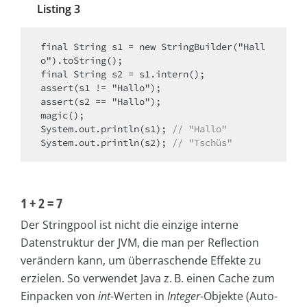
Listing 3
final String s1 = new StringBuilder("Hall
o").toString();

final String s2 = s1.intern();

assert(s1 != "Hallo");

assert(s2 == "Hallo");

magic();

System.out.println(s1); 
// "Hallo"
System.out.println(s2); 
// "Tschüs"
1 + 2 = 7
Der Stringpool ist nicht die einzige interne
Datenstruktur der JVM, die man per Reflection
verändern kann, um überraschende Effekte zu
erzielen. So verwendet Java z. B. einen Cache zum
Einpacken von
int
-Werten in
Integer
-Objekte (Auto-