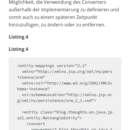
Möglichkeit, die Verwendung des Converters
außerhalb der Implementierung zu definieren und
somit auch zu einem späteren Zeitpunkt
hinzuzufügen, zu ändern oder zu entfernen.
Listing 4
Listing 4
<entity-mappings version="2.1"

  xmlns="http://xmlns.jcp.org/xml/ns/pers
istence/orm"

  xmlns:xsi="http://www.w3.org/2001/XMLSc
hema-instance"

  xsi:schemaLocation="http://xmlns.jcp.or
g/xml/ns/persistence/orm_2_1.xsd">

  <entity class="blog.thoughts.on.java.jp
a21.entity.RectangleEntity">

    <convert 

      converter=" blog.thoughts.on.java.j