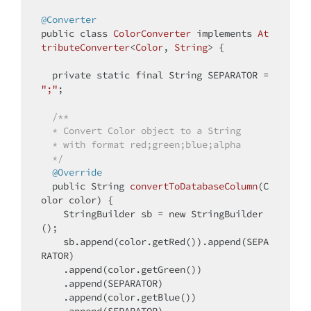
@Converter
public
class
ColorConverter
implements
At
tributeConverter
<
Color
, 
String
> 
{

private
static
final
 String SEPARATOR = 
";"
;

/**

  * Convert Color object to a String 

  * with format red;green;blue;alpha

  */
@Override
public
 String 
convertToDatabaseColumn
(C
olor color)
{

    StringBuilder sb = 
new
 StringBuilder
();

    sb.append(color.getRed()).append(SEPA
RATOR)

    .append(color.getGreen())

    .append(SEPARATOR)

    .append(color.getBlue())

    .append(SEPARATOR)
