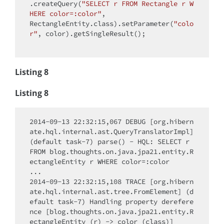
.createQuery(
"SELECT r FROM Rectangle r W
HERE color=:color"
,

RectangleEntity.class).setParameter(
"colo
r"
, color).getSingleResult();

Listing 8
Listing 8
2014-09-13 22:32:15,067 DEBUG [org.hibern
ate.hql.internal.ast.QueryTranslatorImpl] 
(default task-7) parse() - HQL: SELECT r 
FROM blog.thoughts.on.java.jpa21.entity.R
ectangleEntity r WHERE color=:color

...

2014-09-13 22:32:15,108 TRACE [org.hibern
ate.hql.internal.ast.tree.FromElement] (d
efault task-7) Handling property derefere
nce [blog.thoughts.on.java.jpa21.entity.R
ectangleEntity (r) -> color (class)]
