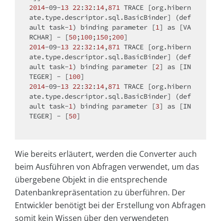
2014
-09-
13
22
:
32
:
14
,
871
 TRACE [org.hibern
ate.type.descriptor.sql.BasicBinder] (
def
ault
 task-
1
) binding parameter [
1
] as [VA
RCHAR] - [
50
;
100
;
150
;
200
2014
-09-
13
22
:
32
:
14
,
871
 TRACE [org.hibern
ate.type.descriptor.sql.BasicBinder] (
def
ault
 task-
1
) binding parameter [
2
] as [IN
TEGER] - [
100
2014
-09-
13
22
:
32
:
14
,
871
 TRACE [org.hibern
ate.type.descriptor.sql.BasicBinder] (
def
ault
 task-
1
) binding parameter [
3
] as [IN
TEGER] - [
50
]

Wie bereits erläutert, werden die Converter auch
beim Ausführen von Abfragen verwendet, um das
übergebene Objekt in die entsprechende
Datenbankrepräsentation zu überführen. Der
Entwickler benötigt bei der Erstellung von Abfragen
somit kein Wissen über den verwendeten