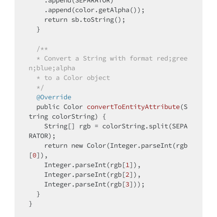
    .append(color.getAlpha());

return
 sb.toString();

  }

/**

  * Convert a String with format red;gree
n;blue;alpha

  * to a Color object

  */
@Override
public
 Color 
convertToEntityAttribute
(S
tring colorString)
{

    String[] rgb = colorString.split(SEPA
RATOR);

return
new
 Color(Integer.parseInt(rgb
[
0
]), 

    Integer.parseInt(rgb[
1
]),

    Integer.parseInt(rgb[
2
]), 

    Integer.parseInt(rgb[
3
]));

  }

}
