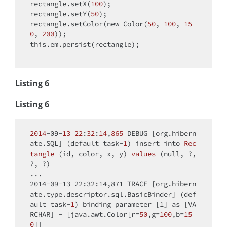
rectangle.setX(
100
);

rectangle.setY(
50
);

rectangle.setColor(
new
 Color(
50
, 
100
, 
15
0
, 
200
this
.em.persist(rectangle);

Listing 6
Listing 6
2014
-09-
13
22
:
32
:
14
,
865
 DEBUG [org.hibern
ate.SQL] (
default
 task-
1
) 
insert into 
Rec
tangle
(id, color, x, y)
values
(
null
, ?, 
?, ?)
...

2014-09-13 22:32:14,871 TRACE [org.hibern
ate.type.descriptor.sql.BasicBinder] 
(
def
ault
 task-
1
)
 binding parameter [1] as [VA
RCHAR] - [java.awt.Color[r
=
50
,g=
100
,b=
15
0