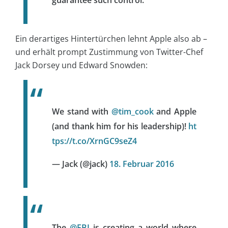
guarantee such control.
Ein derartiges Hintertürchen lehnt Apple also ab –
und erhält prompt Zustimmung von Twitter-Chef
Jack Dorsey und Edward Snowden:
We stand with
@tim_cook
and Apple
(and thank him for his leadership)!
ht
tps://t.co/XrnGC9seZ4
— Jack (@jack)
18. Februar 2016
The
@FBI
is creating a world where