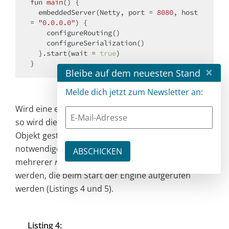
fun
main
()
 {

  embeddedServer(Netty, port = 
8080
, host 
= 
"0.0.0.0"
) {

    configureRouting()

    configureSerialization()

  }.start(wait = 
true
)

×
Bleibe auf dem neuesten Stand
Melde dich jetzt zum Newsletter an:
Wird eine externe Konfigurationsdatei verwendet,
so wird die Laufzeitumgebung über das
EngineMain
-
Objekt gestartet. Zusätzlich müssen die
notwendigen Konfigurationen innerhalb einer oder
mehrerer
module
-Funktionen bereitgestellt
werden, die beim Start der Engine aufgerufen
werden (Listings 4 und 5).
Listing 4: