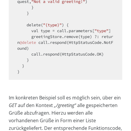
quest,
"Not a valid greeting!"
)

      }

    }

    delete(
"{type}"
) {

val
 type = call.parameters[
"type"
]

      greetingStore.remove(type) ?: 
retur
n
@delete
 call.respond(HttpStatusCode.NotF
ound)

      call.respond(HttpStatusCode.OK)

    }

  }

Im konkreten Beispiel soll es möglich sein, über ein
GET
auf den Kontext
„/greeting“
alle gespeicherten
Grüße abzufragen. Hierzu werden alle
vorhandenen Grüße in Form einer Liste
zurückgeliefert. Der entsprechende Funktionscode,