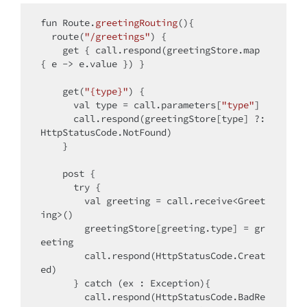
fun
 Route.
greetingRouting
()
{

  route(
"/greetings"
) {

get
 { call.respond(greetingStore.map 
{ e -> e.value }) }

get
(
"{type}"
) {

val
 type = call.parameters[
"type"
]

      call.respond(greetingStore[type] ?: 
HttpStatusCode.NotFound)

    }

    post {

try
 {

val
 greeting = call.receive<Greet
ing>()

        greetingStore[greeting.type] = gr
eeting

        call.respond(HttpStatusCode.Creat
ed)

      } 
catch
 (ex : Exception){

        call.respond(HttpStatusCode.BadRe