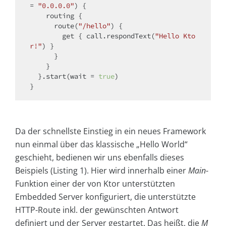
= 
"0.0.0.0"
) {

    routing {

      route(
"/hello"
) {

get
 { call.respondText(
"Hello Kto
r!"
) }

      }

    }

  }.start(wait = 
true
)

Da der schnellste Einstieg in ein neues Framework
nun einmal über das klassische „Hello World“
geschieht, bedienen wir uns ebenfalls dieses
Beispiels (Listing 1). Hier wird innerhalb einer
Main
-
Funktion einer der von Ktor unterstützten
Embedded Server konfiguriert, die unterstützte
HTTP-Route inkl. der gewünschten Antwort
definiert und der Server gestartet. Das heißt, die
M