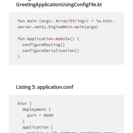
GreetingApplicationUsingConfigFile.kt
fun
main
(args: 
Array
<
String
>)
 = io.ktor.
server.netty.EngineMain.main(args)

fun
 Application.
module
()
 {

  configureRouting()

  configureSerialization()

Listing 5: application.conf
ktor {

  deployment {

    port = 
8080
  }

  application {
