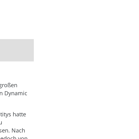
 großen
gen Dynamic
itys hatte
u
ssen. Nach
jedoch von