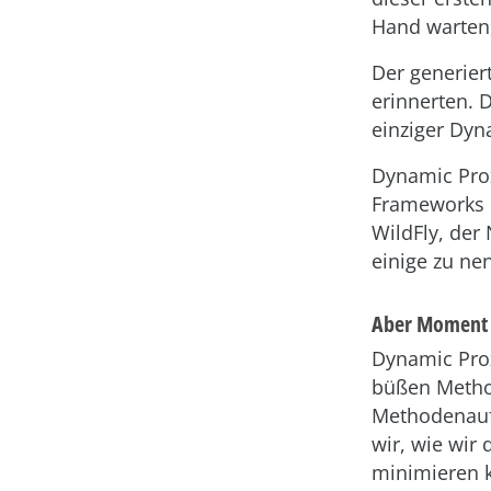
Hand warten,
Der generier
erinnerten. 
einziger Dyn
Dynamic Prox
Frameworks 
WildFly, de
einige zu ne
Aber Moment
Dynamic Prox
büßen Method
Methodenaufr
wir, wie wir
minimieren 