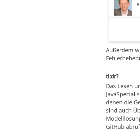
Außerdem we
Fehlerbehebu
tl;dr?
Das Lesen un
JavaSpeciali
denen die Ge
sind auch Üb
Modelllösun
GitHub abruf