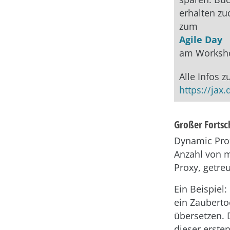
erhalten z
zum
Agile Day
am Worksh
Alle Infos z
https://jax.
Großer Fortsch
Dynamic Prox
Anzahl von m
Proxy, getre
Ein Beispiel
ein Zauberto
übersetzen. 
dieser erst