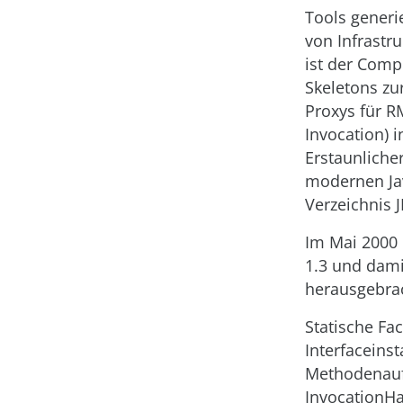
Tools generi
von Infrastru
ist der Comp
Skeletons zu
Proxys für 
Invocation) i
Erstaunliche
modernen Jav
Verzeichnis J
Im Mai 2000 
1.3 und dam
herausgebra
Statische Fa
Interfaceinst
Methodenauf
InvocationHa