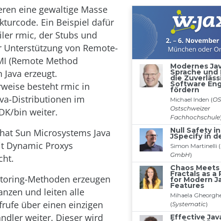
eren eine gewaltige Masse
kturcode. Ein Beispiel dafür
iler rmic, der Stubs und
r Unterstützung von Remote-
RMI (Remote Method
n Java erzeugt.
rweise besteht rmic in
a-Distributionen im
DK/bin weiter.
hat Sun Microsystems Java
it Dynamic Proxys
cht.
ctoring-Methoden erzeugen
anzen und leiten alle
rufe über einen einzigen
ndler weiter. Dieser wird