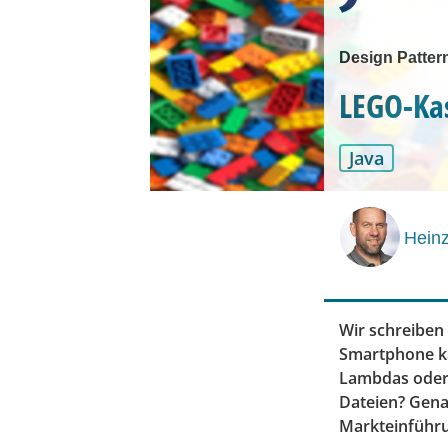
Design Patter
LEGO-Kas
Java
Hein
Wir schreiben
Smartphone ka
Lambdas oder 
Dateien? Gena
Markteinführu