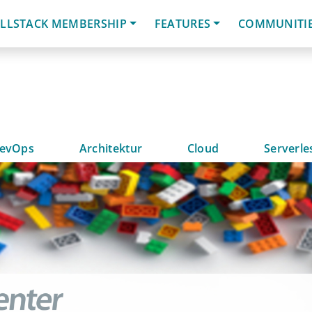
LLSTACK MEMBERSHIP
FEATURES
COMMUNITI
evOps
Architektur
Cloud
Serverle