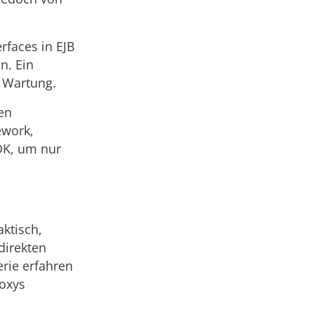
rfaces in EJB
n. Ein
e Wartung.
en
ework,
DK, um nur
ktisch,
direkten
erie erfahren
roxys