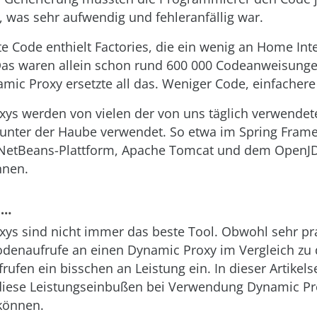
 was sehr aufwendig und fehleranfällig war.
te Code enthielt Factories, die ein wenig an Home Inte
Das waren allein schon rund 600 000 Codeanweisunge
amic Proxy ersetzte all das. Weniger Code, einfacher
ys werden von vielen der von uns täglich verwendet
unter der Haube verwendet. So etwa im Spring Fram
r NetBeans-Plattform, Apache Tomcat und dem OpenJ
nnen.
 …
ys sind nicht immer das beste Tool. Obwohl sehr pra
enaufrufe an einen Dynamic Proxy im Vergleich zu 
ufen ein bisschen an Leistung ein. In dieser Artikels
 diese Leistungseinbußen bei Verwendung Dynamic P
können.