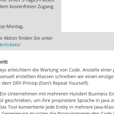
udem kostenfreien Zugang
op-Montag.
ur Aktion finden Sie unter
de/tickets/
ritt
ys erleichtern die Wartung von Code. Anstelle einer
anuell erstellten Klassen schreiben wir einen einzi
u dem DRY-Prinzip (Don’t Repeat Yourself).
: Ein Unternehmen mit mehreren Hundert Business Ent
ol geschrieben, um ihre proprietäre Sprache in Java z
Das Tool konvertierte jede Entity in mehrere Java-Kla
en Generierung mussten die Programmierer den Code 