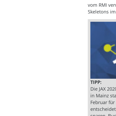
vom RMI ver
Skeletons im
TIPP:
Die JAX 202
in Mainz sta
Februar für
entscheidet
sparen. Buc