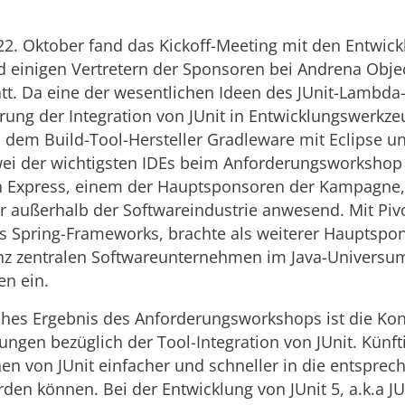
22. Oktober fand das Kickoff-Meeting mit den Entwick
d einigen Vertretern der Sponsoren bei Andrena Objec
att. Da eine der wesentlichen Ideen des JUnit-Lambda
rung der Integration von JUnit in Entwicklungswerkzeu
dem Build-Tool-Hersteller Gradleware mit Eclipse und
ei der wichtigsten IDEs beim Anforderungsworkshop 
n Express, einem der Hauptsponsoren der Kampagne,
 außerhalb der Softwareindustrie anwesend. Mit Pivo
es Spring-Frameworks, brachte als weiterer Hauptspo
nz zentralen Softwareunternehmen im Java-Universu
n ein.
ches Ergebnis des Anforderungsworkshops ist die Kon
ungen bezüglich der Tool-Integration von JUnit. Künft
en von JUnit einfacher und schneller in die entspre
erden können. Bei der Entwicklung von JUnit 5, a.k.a J