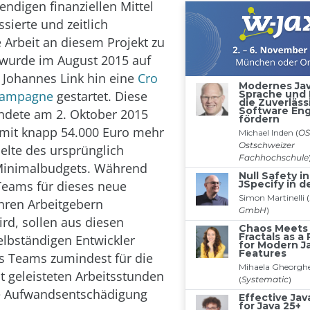
ndigen finanziellen Mittel
ssierte und zeitlich
e Arbeit an diesem Projekt zu
 wurde im August 2015 auf
n Johannes Link hin eine
Cro
Kampagne
gestartet. Diese
dete am 2. Oktober 2015
 mit knapp 54.000 Euro mehr
elte des ursprünglich
 Minimalbudgets. Während
 Teams für dieses neue
ihren Arbeitgebern
wird, sollen aus diesen
selbständigen Entwickler
s Teams zumindest für die
ht geleisteten Arbeitsstunden
le Aufwandsentschädigung