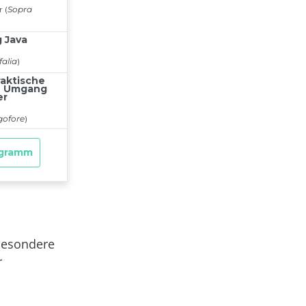
besondere
r