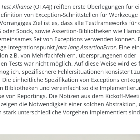
Test Alliance
(OTA4J) reiften erste Überlegungen für e
efinition von Exception-Schnittstellen für Werkzeug
Vorrangiges Ziel ist es, dass alle Testframeworks für 
G oder Spock, sowie Assertion-Bibliotheken wie Hamc
gemeinsames Set von Exceptions verwenden können. 
zige Integrationspunkt
java.lang.AssertionError
. Eine ei
on z.B. von Mehrfachfehlern, übersprungenen oder
n Tests war nicht möglich. Auf diese Weise wird es 
möglich, spezifischere Fehlersituationen konsistent zu
 Die einheitliche Spezifikation von Exceptions entkop
n Bibliotheken und vereinfacht so die Implementieru
se von Reportings. Die Notizen aus dem Kickoff-Meeti
zeigen die Notwendigkeit einer solchen Abstraktion, 
ch stark unterschiedliche Vorgehen implementiert sind