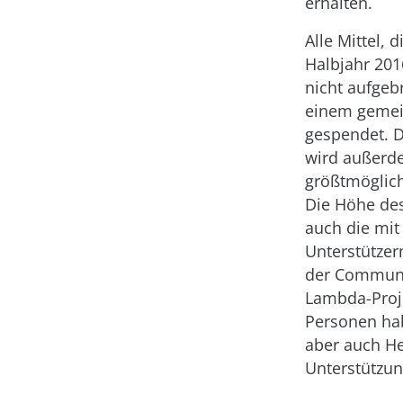
erhalten.
Alle Mittel, 
Halbjahr 201
nicht aufge
einem gemei
gespendet. D
wird außerde
größtmöglich
Die Höhe des
auch die mit
Unterstützern
der Communit
Lambda-Proje
Personen ha
aber auch He
Unterstützun