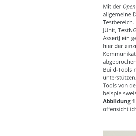
Mit der
Open 
allgemeine D
Testbereich. 
JUnit, TestN
AssertJ ein 
hier der ein
Kommunikati
abgebrochene
Build-Tools 
unterstützen.
Tools von de
beispielswei
Abbildung 1
offensichtli