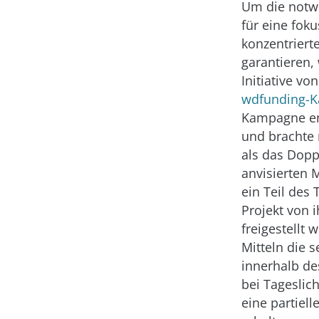
Um die notwe
für eine foku
konzentriert
garantieren,
Initiative vo
wdfunding-
Kampagne en
und brachte
als das Dopp
anvisierten
ein Teil des
Projekt von 
freigestellt 
Mitteln die 
innerhalb de
bei Tageslic
eine partiel