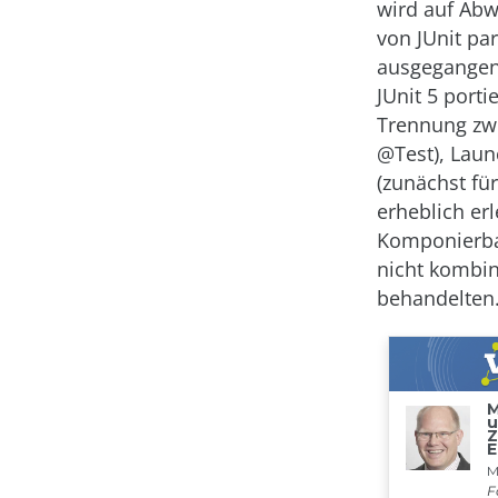
wird auf Abw
von JUnit pa
ausgegangen 
JUnit 5 port
Trennung zw
@Test), Lau
(zunächst für
erheblich er
Komponierbar
nicht kombin
behandelten