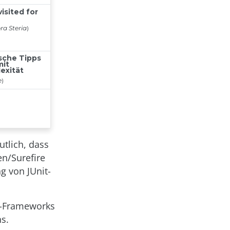
utlich, dass
en/Surefire
g von JUnit-
to-Frameworks
s.