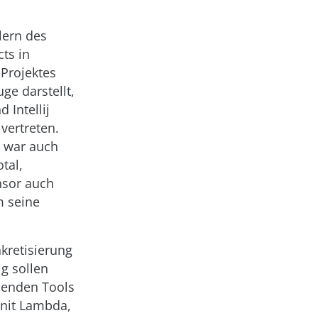
lern des
ts in
-Projektes
ge darstellt,
 Intellij
vertreten.
 war auch
tal,
nsor auch
m seine
kretisierung
ig sollen
chenden Tools
Unit Lambda,