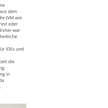
ine
e aus dem
die JVM wie
rest oder
Bisher war
nheitliche
für IDEs und
pelt die
ng,
ng in
da
.