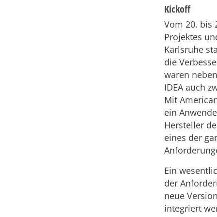
Kickoff
Vom 20. bis 
Projektes un
Karlsruhe st
die Verbesse
waren neben 
IDEA auch zw
Mit America
ein Anwender
Hersteller d
eines der ga
Anforderunge
Ein wesentli
der Anforder
neue Version
integriert w