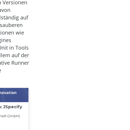
n Versionen
davon
ständig auf
r sauberen
ionen wie
gines
Unit in Tools
llem auf der
ative Runner
e