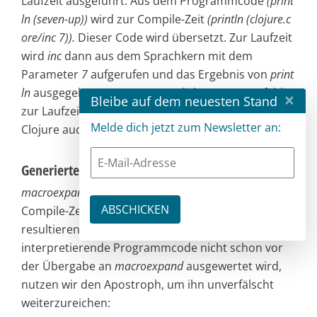
Laufzeit ausgeführt. Aus dem Programmcode
(print
ln (seven-up))
wird zur Compile-Zeit
(println (clojure.c
ore/inc 7)).
Dieser Code wird übersetzt. Zur Laufzeit
wird
inc
dann aus dem Sprachkern mit dem
Parameter
7
aufgerufen und das Ergebnis von
print
ln
ausgegeben. Vom ursprünglichen
seven-up
fehlt
×
Bleibe auf dem neuesten Stand
zur Laufzeit jede Spur. Das können wir uns in
Melde dich jetzt zum Newsletter an:
Clojure auch ansehen.
Generierten Code inspizieren
macroexpand
führt die Codegenerierung, die zur
Compile-Zeit stattfindet, aus und liefert den
resultierenden Programmcode. Damit der zu
interpretierende Programmcode nicht schon vor
der Übergabe an
macroexpand
ausgewertet wird,
nutzen wir den Apostroph, um ihn unverfälscht
weiterzureichen: