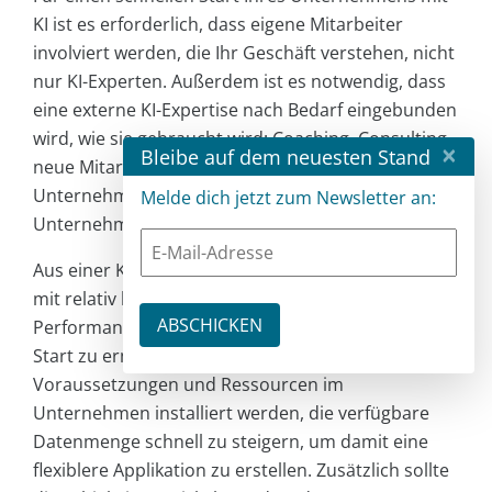
KI ist es erforderlich, dass eigene Mitarbeiter
involviert werden, die Ihr Geschäft verstehen, nicht
nur KI-Experten. Außerdem ist es notwendig, dass
eine externe KI-Expertise nach Bedarf eingebunden
wird, wie sie gebraucht wird: Coaching, Consulting,
×
Bleibe auf dem neuesten Stand
neue Mitarbeiter, KI-Services oder kleinere
Unternehmen, die man in das eigene
Melde dich jetzt zum Newsletter an:
Unternehmen integriert.
Aus einer KI-Perspektive ist es wichtig, dass bereits
mit relativ kleinen Datenmengen eine gute
Performanz erzielt wird, um damit einen schnellen
Start zu ermöglichen. Des Weiteren müssen die
Voraussetzungen und Ressourcen im
Unternehmen installiert werden, die verfügbare
Datenmenge schnell zu steigern, um damit eine
flexiblere Applikation zu erstellen. Zusätzlich sollte