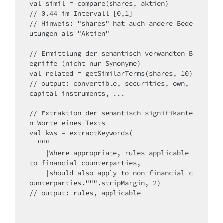
val simil = compare(shares, aktien)

// 0.44 im Intervall [0,1]

// Hinweis: "shares" hat auch andere Bede
utungen als "Aktien"

// Ermittlung der semantisch verwandten B
egriffe (nicht nur Synonyme)

val related = getSimilarTerms(shares, 10)

// output: convertible, securities, own, 
capital instruments, ...

// Extraktion der semantisch signifikante
n Worte eines Texts

val kws = extractKeywords(

  """

    |Where appropriate, rules applicable 
to financial counterparties,

    |should also apply to non-financial c
ounterparties.""".stripMargin, 2)

// output: rules, applicable
