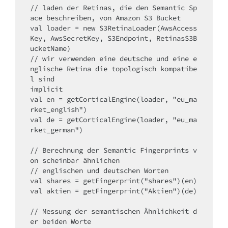
// laden der Retinas, die den Semantic Sp
ace beschreiben, von Amazon S3 Bucket

val loader = new S3RetinaLoader(AwsAccess
Key, AwsSecretKey, S3Endpoint, RetinasS3B
ucketName)

// wir verwenden eine deutsche und eine e
nglische Retina die topologisch kompatibe
l sind

implicit

val en = getCorticalEngine(loader, "eu_ma
rket_english")

val de = getCorticalEngine(loader, "eu_ma
rket_german")

// Berechnung der Semantic Fingerprints v
on scheinbar ähnlichen

// englischen und deutschen Worten

val shares = getFingerprint("shares")(en)

val aktien = getFingerprint("Aktien")(de)

// Messung der semantischen Ähnlichkeit d
er beiden Worte
