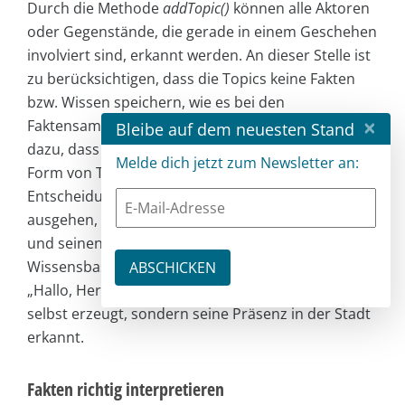
Durch die Methode
addTopic()
können alle Aktoren
oder Gegenstände, die gerade in einem Geschehen
involviert sind, erkannt werden. An dieser Stelle ist
zu berücksichtigen, dass die Topics keine Fakten
bzw. Wissen speichern, wie es bei den
×
Faktensammlern der Fall war. Sie dienen lediglich
Bleibe auf dem neuesten Stand
dazu, dass die Fakteninterpreten aus Fakten in
Melde dich jetzt zum Newsletter an:
Form von Tripels und Topics die richtigen
Entscheidungen treffen können. Wenn wir davon
ausgehen, dass der Digitalassistent Herrn Obama
und seinen Beruf als Politiker schon vorher in die
Wissensbasis aufgenommen hat, dann wird durch
„Hallo, Herr Obama“ kein neues Wissen über ihn
selbst erzeugt, sondern seine Präsenz in der Stadt
erkannt.
Fakten richtig interpretieren