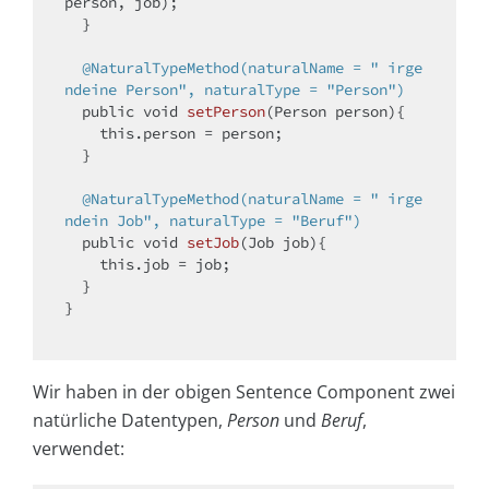
person, job); 

  }

@NaturalTypeMethod(naturalName = " irge
ndeine Person", naturalType = "Person")
public
void
setPerson
(Person person)
{

this
.person = person;

  }

@NaturalTypeMethod(naturalName = " irge
ndein Job", naturalType = "Beruf")
public
void
setJob
(Job job)
{

this
.job = job;

  }

}

Wir haben in der obigen Sentence Component zwei
natürliche Datentypen,
Person
und
Beruf
,
verwendet: