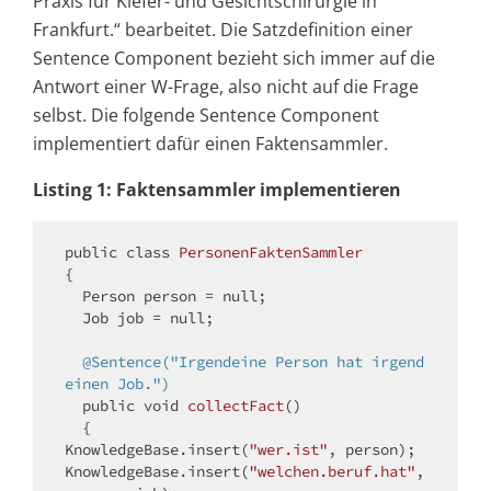
Praxis für Kiefer- und Gesichtschirurgie in
Frankfurt.“ bearbeitet. Die Satzdefinition einer
Sentence Component bezieht sich immer auf die
Antwort einer W-Frage, also nicht auf die Frage
selbst. Die folgende Sentence Component
implementiert dafür einen Faktensammler.
Listing 1: Faktensammler implementieren
public
class
PersonenFaktenSammler
{

  Person person = 
null
;

  Job job = 
null
;

@Sentence("Irgendeine Person hat irgend
einen Job.")
public
void
collectFact
()
{

KnowledgeBase.insert(
"wer.ist"
, person); 

KnowledgeBase.insert(
"welchen.beruf.hat"
, 