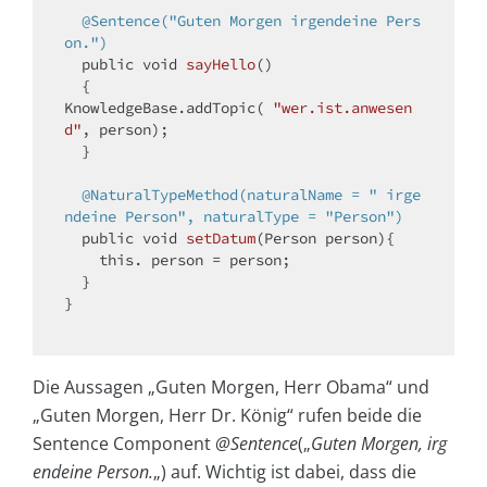
@Sentence("Guten Morgen irgendeine Pers
on.")
public
void
sayHello
()
{

KnowledgeBase.addTopic( 
"wer.ist.anwesen
d"
, person); 

  }

@NaturalTypeMethod(naturalName = " irge
ndeine Person", naturalType = "Person")
public
void
setDatum
(Person person)
{

this
. person = person;

  }

}

Die Aussagen „Guten Morgen, Herr Obama“ und
„Guten Morgen, Herr Dr. König“ rufen beide die
Sentence Component
@Sentence
(„
Guten Morgen, irg
endeine Person.
„) auf. Wichtig ist dabei, dass die