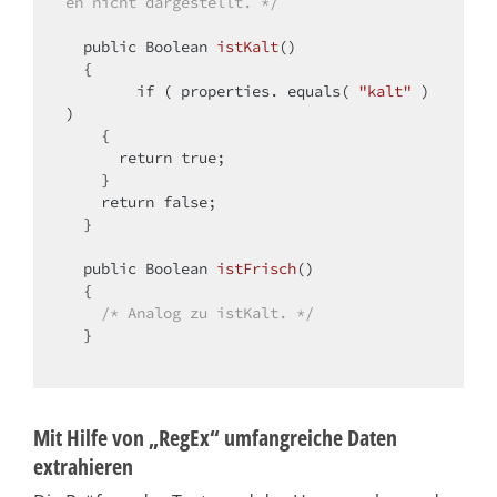
en nicht dargestellt. */
public
 Boolean 
istKalt
()
{

if
 ( properties. equals( 
"kalt"
 ) 
)

    {

return
true
;

    }

return
false
;

  }

public
 Boolean 
istFrisch
()
{

/* Analog zu istKalt. */
  }

Mit Hilfe von „RegEx“ umfangreiche Daten
extrahieren