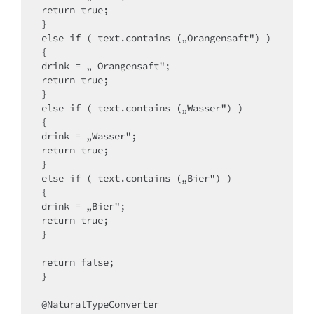
return true;

}

else if ( text.contains („Orangensaft") )

{

drink = „ Orangensaft";

return true;

}

else if ( text.contains („Wasser") )

{

drink = „Wasser";

return true;

}

else if ( text.contains („Bier") )

{

drink = „Bier";

return true;

}

return false;

}

@NaturalTypeConverter
