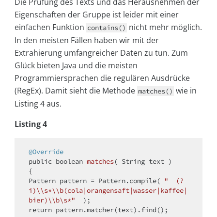
Die Prüfung des Texts und das Herausnehmen der
Eigenschaften der Gruppe ist leider mit einer
einfachen Funktion
nicht mehr möglich.
contains()
In den meisten Fällen haben wir mit der
Extrahierung umfangreicher Daten zu tun. Zum
Glück bieten Java und die meisten
Programmiersprachen die regulären Ausdrücke
(RegEx). Damit sieht die Methode
wie in
matches()
Listing 4 aus.
Listing 4
@Override
public
boolean
matches
( String text )
{

Pattern pattern = Pattern.compile( 
"  (?
i)\\s*\\b(cola|orangensaft|wasser|kaffee|
bier)\\b\s*"
return
 pattern.matcher(text).find();
