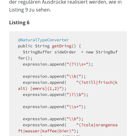
der regulären Ausdrücke realisiert werden, wie in
Listing 9 zu sehen.
Listing 6
@NaturalTypeConverter
public
 String 
getDring
()
{

  StringBuffer sideOrder  = 
new
 StringBuf
fer();

  expression.append(
"(?i)\s*"
);

  expression.append(
"\\b("
);

  expression.append(    
"(?still|frisch|k
alt) [emnrs]{1,2}"
);

  expression.append(
")?\\b"
);

  expression.append(
"\\s*"
);

  expression.append(
"\\b"
);

  expression.append(    
"(?cola|orangensa
ft|wasser|kaffee|bier)"
);
