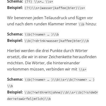
Schema:
(?i) \\s*… \\s*
Beispiel:
(?i)\\s*(wasser|kaffee|bier)\\s*
Wir benennen jeden Teilausdruck und fügen vor
und nach dem runden Klammer immer
hinzu:
\\b
Schema:
\\b(?<name> … )\\b
Beispiel:
\\b(?<drink>wasser|kaffee|bier)\\b
Hierbei werden die drei Punkte durch Wörter
ersetzt, die wir in einer Zeichenkette herausfinden
möchten. Die Wörter, die hintereinander
vorkommen müssen, verbinden wir mit
\\s+
Schema:
\\b(?<name> … )\\b\\s+\\b(?<name> … )
\\b
Beispiel:
\\b(?<with>mit|ohne)\\b\\s+\\b(?<sideOr
der>eiswürfel|milch)\\b