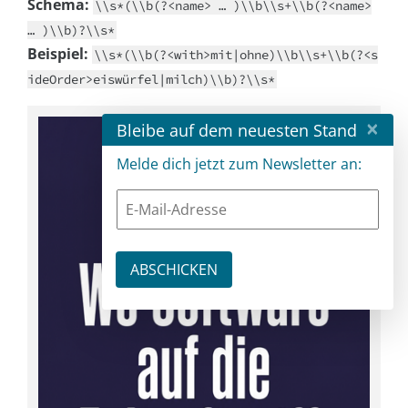
Schema:
\\s*(\\b(?<name> … )\\b\\s+\\b(?<name>
… )\\b)?\\s*
Beispiel:
\\s*(\\b(?<with>mit|ohne)\\b\\s+\\b(?<s
ideOrder>eiswürfel|milch)\\b)?\\s*
×
Bleibe auf dem neuesten Stand
Melde dich jetzt zum Newsletter an: