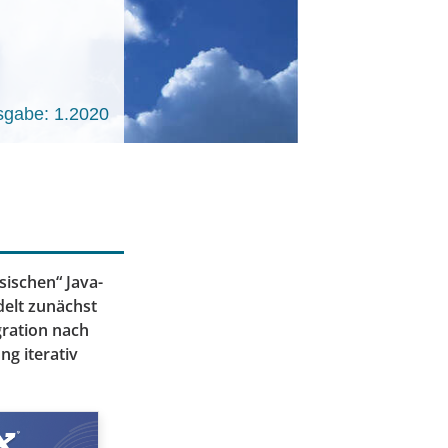
sgabe: 1.2020
sischen“ Java-
delt zunächst
gration nach
ng iterativ