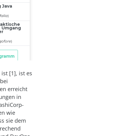
t [1], ist es
bei
en erreicht
ungen in
ashiCorp-
en wie
ss sie dem
prechend