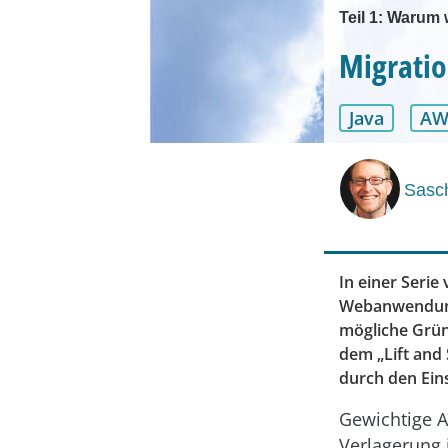
Teil 1: Warum
Migrati
Java
AW
Sasch
In einer Serie
Webanwendung 
mögliche Gründ
dem „Lift and 
durch den Eins
Gewichtige A
Verlagerung i