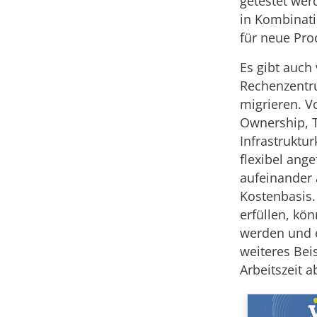
getestet wer
in Kombinati
für neue Pro
Es gibt auch
Rechenzentru
migrieren. V
Ownership, T
Infrastruktu
flexibel ang
aufeinander 
Kostenbasis.
erfüllen, kö
werden und e
weiteres Bei
Arbeitszeit 