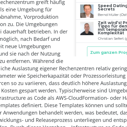
echenzentrum greift häufig
ils eine Umgebung für
 Abnahme, Vorproduktion
ion zu. Die Umgebungen
 dauerhaft betrieben. In der
 möglich, nach Bedarf und
eit neue Umgebungen
und sie nach der Nutzung
zu entfernen. Während die
iche Auslastung eigener Rechenzentren relativ gering is
ameter wie Speicherkapazität oder Prozessorleistung 
cen so zu variieren, dass deutlich höhere Auslastung
 Kosten gespart werden. Typischerweise sind Umgeb
rastructure as Code als AWS-CloudFormation- oder H
mplates definiert. Diese Templates können und sollt
ür Anwendungen behandelt werden, was bedeutet, da
wicklungs- und Releaseprozess unterliegen und ents