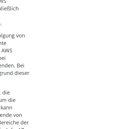
AWS
ließlich
.
folgung von
mte
nn AWS
bei
enden. Bei
grund dieser
, die
 um die
Z kann
sende von
Bereiche der