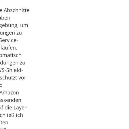
te Abschnitte
haben
umgebung, um
dungen zu
Service-
laufen.
tomatisch
ndungen zu
S-Shield-
schützt vor
nd
t Amazon
fassenden
f die Layer
chließlich
äten