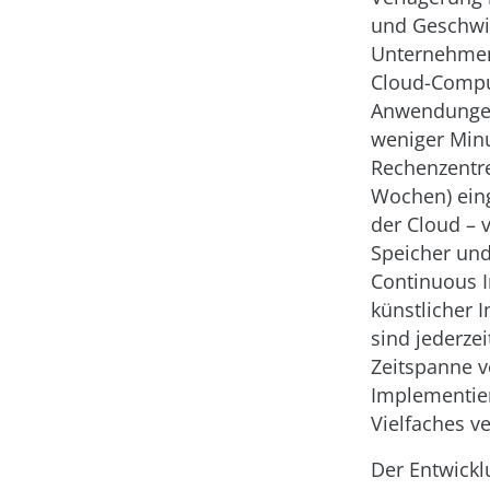
und Geschwin
Unternehmen
Cloud-Comput
Anwendungen
weniger Minu
Rechenzentr
Wochen) eing
der Cloud – 
Speicher und
Continuous I
künstlicher I
sind jederzei
Zeitspanne v
Implementie
Vielfaches ve
Der Entwick