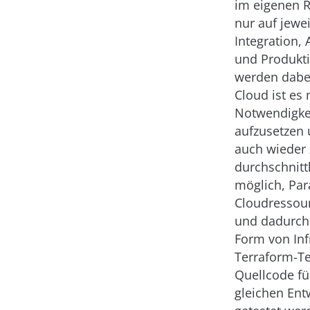
im eigenen R
nur auf jewe
Integration,
und Produkt
werden dabei
Cloud ist es
Notwendigk
aufzusetzen 
auch wieder 
durchschnittl
möglich, Par
Cloudressour
und dadurch
Form von Inf
Terraform-Te
Quellcode f
gleichen Ent