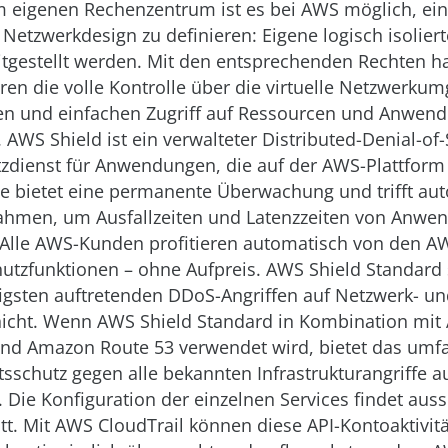
 eigenen Rechenzentrum ist es bei AWS möglich, ein
 Netzwerkdesign zu definieren: Eigene logisch isolier
tgestellt werden. Mit den entsprechenden Rechten 
ren die volle Kontrolle über die virtuelle Netzwerk
en und einfachen Zugriff auf Ressourcen und Anwen
AWS Shield ist ein verwalteter Distributed-Denial-of-
zdienst für Anwendungen, die auf der AWS-Plattform 
ce bietet eine permanente Überwachung und trifft au
men, um Ausfallzeiten und Latenzzeiten von Anwe
Alle AWS-Kunden profitieren automatisch von den AW
utzfunktionen – ohne Aufpreis. AWS Shield Standard 
gsten auftretenden DDoS-Angriffen auf Netzwerk- u
hicht. Wenn AWS Shield Standard in Kombination mi
und Amazon Route 53 verwendet wird, bietet das um
tsschutz gegen alle bekannten Infrastrukturangriffe au
. Die Konfiguration der einzelnen Services findet auss
att. Mit AWS CloudTrail können diese API-Kontoaktivit