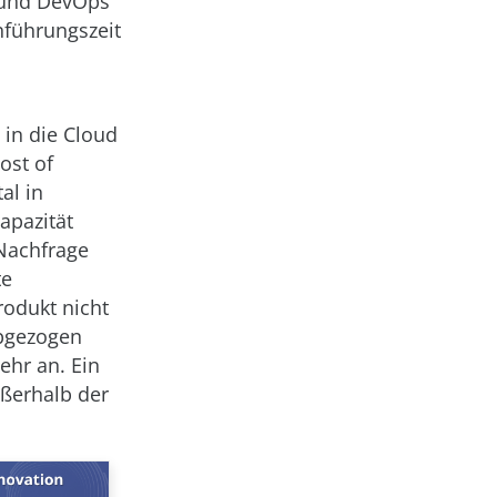
e und DevOps
nführungszeit
in die Cloud
ost of
al in
apazität
 Nachfrage
te
rodukt nicht
abgezogen
ehr an. Ein
ußerhalb der