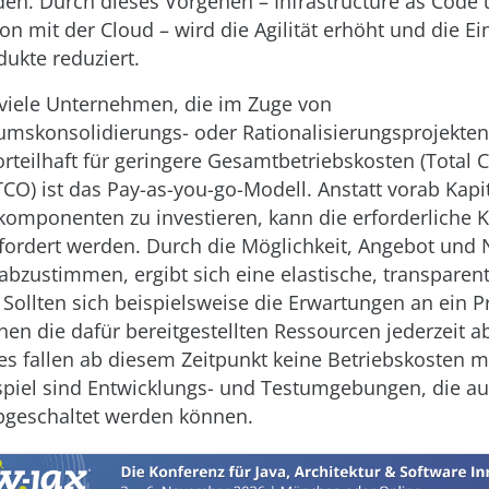
den. Durch dieses Vorgehen – Infrastructure as Cod
on mit der Cloud – wird die Agilität erhöht und die Ei
dukte reduziert.
 viele Unternehmen, die im Zuge von
mskonsolidierungs- oder Rationalisierungsprojekten 
orteilhaft für geringere Gesamtbetriebskosten (Total C
CO) ist das Pay-as-you-go-Modell. Anstatt vorab Kapit
rkomponenten zu investieren, kann die erforderliche K
efordert werden. Durch die Möglichkeit, Angebot und
abzustimmen, ergibt sich eine elastische, transparen
 Sollten sich beispielsweise die Erwartungen an ein P
nnen die dafür bereitgestellten Ressourcen jederzeit 
s fallen ab diesem Zeitpunkt keine Betriebskosten m
spiel sind Entwicklungs- und Testumgebungen, die a
abgeschaltet werden können.