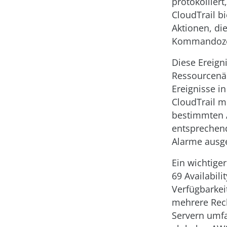
protokollier
CloudTrail bi
Aktionen, d
Kommandozei
Diese Ereigni
Ressourcenä
Ereignisse i
CloudTrail 
bestimmten A
entsprechend
Alarme ausge
Ein wichtiger
69 Availabil
Verfügbarkei
mehrere Rec
Servern umfa