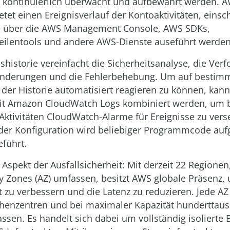
t, kontinuierlich überwacht und aufbewahrt werden. 
etet einen Ereignisverlauf der Kontoaktivitäten, einsch
ie über die AWS Management Console, AWS SDKs,
lentools und andere AWS-Dienste auseführt werden
shistorie vereinfacht die Sicherheitsanalyse, die Ver
nderungen und die Fehlerbehebung. Um auf bestim
n der Historie automatisiert reagieren zu können, ka
mit Amazon CloudWatch Logs kombiniert werden, um 
ktivitäten CloudWatch-Alarme für Ereignisse zu vers
er Konfiguration wird beliebiger Programmcode auf
führt.
 Aspekt der Ausfallsicherheit: Mit derzeit 22 Regionen
ity Zones (AZ) umfassen, besitzt AWS globale Präsenz,
t zu verbessern und die Latenz zu reduzieren. Jede A
henzentren und bei maximaler Kapazität hunderttau
ssen. Es handelt sich dabei um vollständig isolierte 