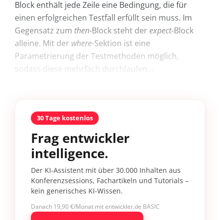
Block enthält jede Zeile eine Bedingung, die für
einen erfolgreichen Testfall erfüllt sein muss. Im
Gegensatz zum
then
-Block steht der
expect
-Block
alleine. Mit der
where
-Sektion ist eine
Parametrierung der Testmethoden möglich,
sodass diese mehrfach durchlaufen...
30 Tage kostenlos
Frag entwickler
intelligence.
Der KI-Assistent mit über 30.000 Inhalten aus
Konferenzsessions, Fachartikeln und Tutorials –
kein generisches KI-Wissen.
Danach 19,90 €/Monat mit entwickler.de BASIC