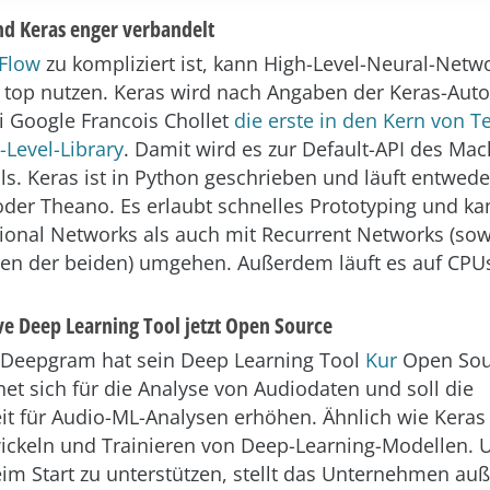
d Keras enger verbandelt
Flow
zu kompliziert ist, kann High-Level-Neural-Netwo
top nutzen. Keras wird nach Angaben der Keras-Aut
i Google Francois Chollet
die erste in den Kern von T
-Level-Library
. Damit wird es zur Default-API des Mac
ls. Keras ist in Python geschrieben und läuft entwede
der Theano. Es erlaubt schnelles Prototyping und k
ional Networks als auch mit Recurrent Networks (sow
en der beiden) umgehen. Außerdem läuft es auf CPU
ive Deep Learning Tool jetzt Open Source
 Deepgram hat sein Deep Learning Tool
Kur
Open Sour
net sich für die Analyse von Audiodaten und soll die
it für Audio-ML-Analysen erhöhen. Ähnlich wie Keras 
ickeln und Trainieren von Deep-Learning-Modellen.
m Start zu unterstützen, stellt das Unternehmen a