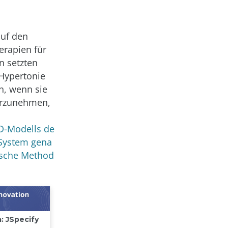
auf den
erapien für
n setzten
 Hypertonie
n, wenn sie
vorzunehmen,
3D-Modells de
-System gena
sische Method