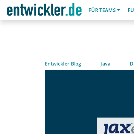
FÜR TEAMS
FU
Entwickler Blog
Java
D