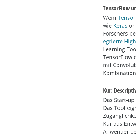
TensorFlow un
Wem
Tensor
wie
Keras
on 
Forschers be
egrierte High
Learning Too
TensorFlow o
mit Convolut
Kombination
Kur: Descript
Das Start-up
Das Tool eig
Zugänglichke
Kur das Entw
Anwender bei