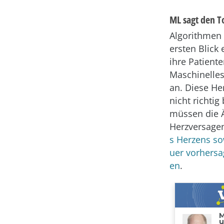
ML sagt den T
Algorithmen 
ersten Blick
ihre Patient
Maschinelles
an. Diese He
nicht richti
müssen die Ä
Herzversagen
s Herzens so
uer vorhersa
en
.