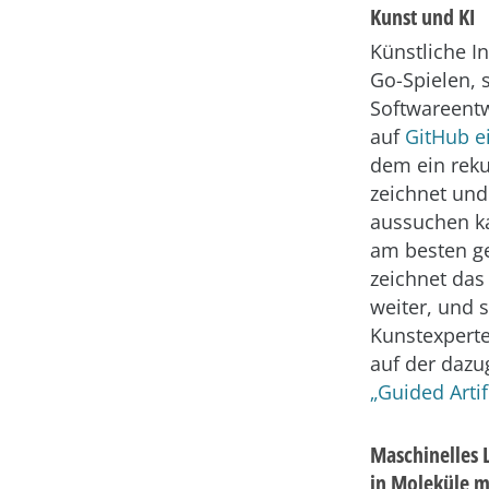
Kunst und KI
Künstliche I
Go-Spielen, 
Softwareent
auf
GitHub ei
dem ein reku
zeichnet und
aussuchen k
am besten ge
zeichnet das
weiter, und s
Kunstexperte
auf der daz
„Guided Artifi
Maschinelles 
in Moleküle m