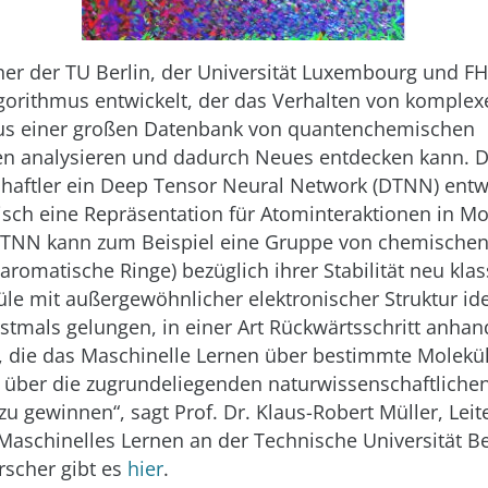
er der TU Berlin, der Universität Luxembourg und FHI
gorithmus entwickelt, der das Verhalten von komplex
us einer großen Datenbank von quantenchemischen
n analysieren und dadurch Neues entdecken kann. 
haftler ein Deep Tensor Neural Network (DTNN) entwi
sch eine Repräsentation für Atominteraktionen in M
 DTNN kann zum Beispiel eine Gruppe von chemische
romatische Ringe) bezüglich ihrer Stabilität neu klass
le mit außergewöhnlicher elektronischer Struktur iden
erstmals gelungen, in einer Art Rückwärtsschritt anhan
 die das Maschinelle Lernen über bestimmte Molekü
 über die zugrundeliegenden naturwissenschaftliche
 gewinnen“, sagt Prof. Dr. Klaus-Robert Müller, Leit
Maschinelles Lernen an der Technische Universität Be
rscher gibt es
hier
.