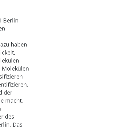
 Berlin
en
Dazu haben
ckelt,
olekülen
n Molekülen
ifizieren
tifizieren.
d der
le macht,
n
er des
rlin. Das