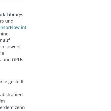
rk-Librarys
ors und
ensorFlow int
hine
r auf
ann sowohl
ie
s und GPUs.
ce gestellt.
abstrahiert
 Um
ußerdem zehn