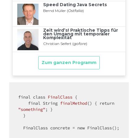
final
class
FinalClass
{

final
 String 
finalMethod
()
{ 
return
"something"
; }

  }

  FinalClass concrete = 
new
 FinalClass(); 
