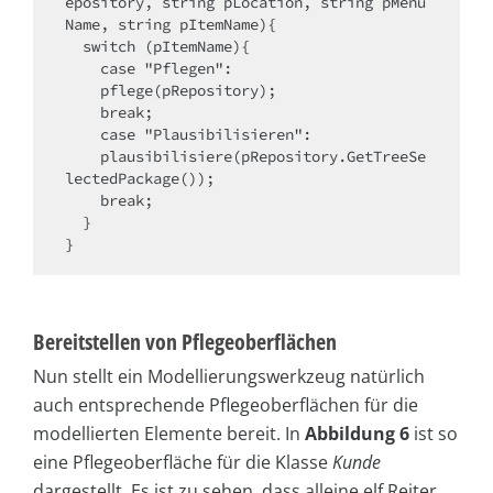
epository, string pLocation, string pMenu
Name, string pItemName){

  switch (pItemName){

    case "Pflegen":

    pflege(pRepository);

    break;

    case "Plausibilisieren":

    plausibilisiere(pRepository.GetTreeSe
lectedPackage());

    break;

  }

}
Bereitstellen von Pflegeoberflächen
Nun stellt ein Modellierungswerkzeug natürlich
auch entsprechende Pflegeoberflächen für die
modellierten Elemente bereit. In
Abbildung 6
ist so
eine Pflegeoberfläche für die Klasse
Kunde
dargestellt. Es ist zu sehen, dass alleine elf Reiter