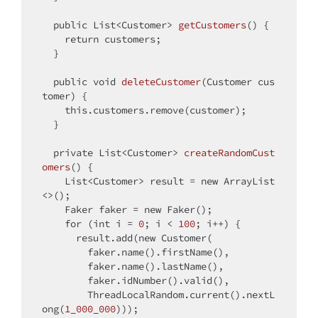
public
 List<Customer> 
getCustomers
()
{

return
 customers;

  }

public
void
deleteCustomer
(Customer cus
tomer)
{

this
.customers.remove(customer);

  }

private
 List<Customer> 
createRandomCust
omers
()
{

    List<Customer> result = 
new
 ArrayList
<>();

    Faker faker = 
new
 Faker();

for
 (
int
 i = 
0
; i < 
100
; i++) {

      result.add(
new
 Customer(

        faker.name().firstName(), 

        faker.name().lastName(), 

        faker.idNumber().valid(),

        ThreadLocalRandom.current().nextL
ong(
1_000_000
)));
