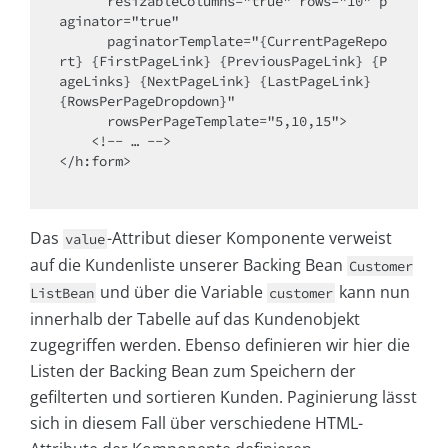
      resizableColumns="true" rows="10" p
aginator="true"

      paginatorTemplate="{CurrentPageRepo
rt} {FirstPageLink} {PreviousPageLink} {P
ageLinks} {NextPageLink} {LastPageLink} 
{RowsPerPageDropdown}"

      rowsPerPageTemplate="5,10,15">

    <!-- … -->

</h:form>

Das
-Attribut dieser Komponente verweist
value
auf die Kundenliste unserer Backing Bean
Customer
und über die Variable
kann nun
ListBean
customer
innerhalb der Tabelle auf das Kundenobjekt
zugegriffen werden. Ebenso definieren wir hier die
Listen der Backing Bean zum Speichern der
gefilterten und sortieren Kunden. Paginierung lässt
sich in diesem Fall über verschiedene HTML-