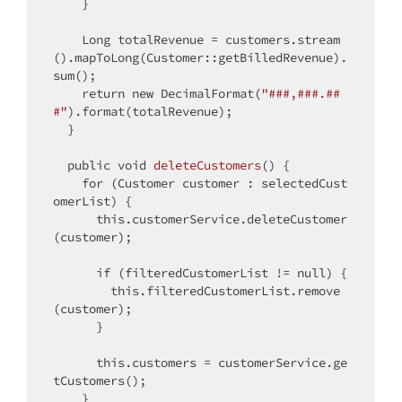
    }

    Long totalRevenue = customers.stream
().mapToLong(Customer::getBilledRevenue).
sum();

return
new
 DecimalFormat(
"###,###.##
#"
).format(totalRevenue);

  }

public
void
deleteCustomers
()
{

for
 (Customer customer : selectedCust
omerList) {

this
.customerService.deleteCustomer
(customer);

if
 (filteredCustomerList != 
null
) {

this
.filteredCustomerList.remove
(customer);

      }

this
.customers = customerService.ge
tCustomers();

    }
