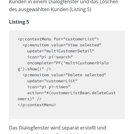
Kunden in einem Dialogfenster und das Löschen
des ausgewählten Kunden (Listing 5)
Listing 5
<p:contextMenu for="customerList">

  <p:menuitem value="View selected" 

    update="multiCustomerDetail"

    icon="pi pi-search"

    oncomplete="PF('multiCustomerDialo
g').show()" />

  <p:menuitem value="Delete selected"

    update="customerList"

    icon="pi pi-times"

    action="#{customerListBean.deleteCust
omers}" />

</p:contextMenu>

Das Dialogfenster wird separat erstellt und