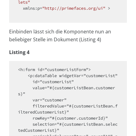
lets"
  xmlns:p=
"http://primefaces.org/ui"
 >

Einbinden lässt sich die Komponente nun an
beliebiger Stelle im Dokument (Listing 4)
Listing 4
<h:form id="customerListForm">

    <p:dataTable widgetVar="customerList" 

      id="customerList"

      value="#{customerListBean.customer
s}" 

      var="customer"

      filteredValue="#{customerListBean.f
ilteredCustomerList}"

      rowKey="#{customer.customerId}"

      selection="#{customerListBean.selec
tedCustomerList}"
