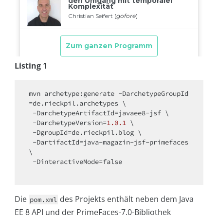
Listing 1
mvn archetype:generate -DarchetypeGroupId
=de.rieckpil.archetypes \

 -DarchetypeArtifactId=javaee8-jsf \

 -DarchetypeVersion=
1.0
.1
 \

 -DgroupId=de.rieckpil.blog \

 -DartifactId=java-magazin-jsf-primefaces 
\

 -DinteractiveMode=
false
Die
des Projekts enthält neben dem Java
pom.xml
EE 8 API und der PrimeFaces-7.0-Bibliothek