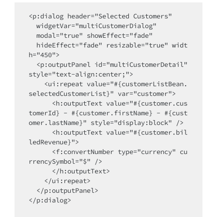
<p:dialog header="Selected Customers"

  widgetVar="multiCustomerDialog" 

  modal="true" showEffect="fade"

  hideEffect="fade" resizable="true" widt
h="450">

  <p:outputPanel id="multiCustomerDetail" 
style="text-align:center;">

    <ui:repeat value="#{customerListBean.
selectedCustomerList}" var="customer">

      <h:outputText value="#{customer.cus
tomerId} - #{customer.firstName} - #{cust
omer.lastName}" style="display:block" />

      <h:outputText value="#{customer.bil
ledRevenue}">

      <f:convertNumber type="currency" cu
rrencySymbol="$" />

      </h:outputText>

    </ui:repeat>

  </p:outputPanel>

</p:dialog>
