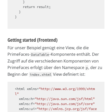
    }

return
 result;

  }

}

Getting started (Frontend)
Für unser Beispiel genügt eine View, die die
PrimeFaces-
-Komponente enthält. Der
DataTable
Zugriff auf die verschiedenen Komponenten von
PrimeFaces erfolgt über den Namespace
, der zu
p
Beginn der
View definiert ist:
index.xhtml
<html xmlns=
"http://www.w3.org/1999/xhtm
l"
  xmlns:h=
"http://java.sun.com/jsf/html"
  xmlns:f=
"http://java.sun.com/jsf/core"
  xmlns:ui=
"http://xmlns.jcp.org/jsf/face