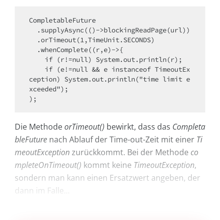
CompletableFuture

  .supplyAsync(()->blockingReadPage(url))

  .orTimeout(1,TimeUnit.SECONDS)

  .whenComplete((r,e)->{

    if (r!=null) System.out.println(r);

    if (e!=null && e instanceof TimeoutEx
ception) System.out.println("time limit e
xceeded");

);
Die Methode
orTimeout()
bewirkt, dass das
Complet­a
bleFuture
nach Ablauf der Time-out-Zeit mit einer
Ti
me­out­Exception
zurückkommt. Bei der Methode
co
m­pleteOnTimeout()
kommt keine
TimeoutExcep­tion
,
sondern man kann einen Ersatzwert angeben, der
dann im Falle...