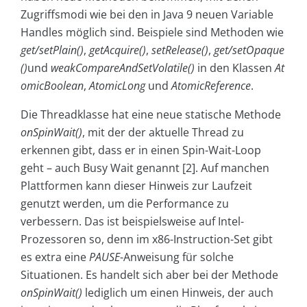
Zugriffsmodi wie bei den in Java 9 neuen Variable
Handles möglich sind. Beispiele sind Methoden wie
get/setPlain()
,
getAcquire()
,
setRelease()
,
get/setOpaque
()
und
weakCompareAndSetVolatile()
in den Klassen
At
omicBoolean
,
AtomicLong
und
AtomicReference
.
Die Threadklasse hat eine neue statische Methode
onSpinWait()
, mit der der aktuelle Thread zu
erkennen gibt, dass er in einen Spin-Wait-Loop
geht – auch Busy Wait genannt [2]. Auf manchen
Plattformen kann dieser Hinweis zur Laufzeit
genutzt werden, um die Performance zu
verbessern. Das ist beispielsweise auf Intel-
Prozessoren so, denn im x86-Instruction-Set gibt
es extra eine
PAUSE
-Anweisung für solche
Situationen. Es handelt sich aber bei der Methode
onSpinWait()
lediglich um einen Hinweis, der auch