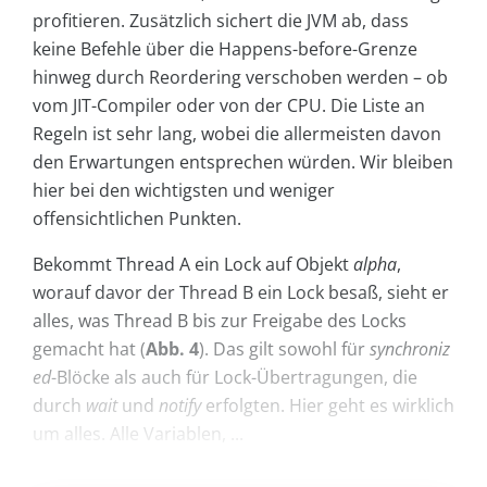
profitieren. Zusätzlich sichert die JVM ab, dass
keine Befehle über die Happens-before-Grenze
hinweg durch Reordering verschoben werden – ob
vom JIT-Compiler oder von der CPU. Die Liste an
Regeln ist sehr lang, wobei die allermeisten davon
den Erwartungen entsprechen würden. Wir bleiben
hier bei den wichtigsten und weniger
offensichtlichen Punkten.
Bekommt Thread A ein Lock auf Objekt
alpha
,
worauf davor der Thread B ein Lock besaß, sieht er
alles, was Thread B bis zur Freigabe des Locks
gemacht hat (
Abb. 4
). Das gilt sowohl für
synchroniz
ed
-Blöcke als auch für Lock-Übertragungen, die
durch
wait
und
notify
erfolgten. Hier geht es wirklich
um alles. Alle Variablen, ...