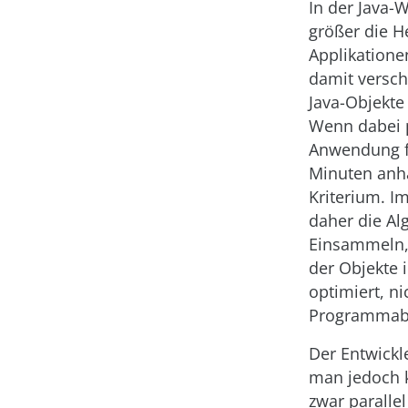
In der Java-W
größer die 
Applikatione
damit versch
Java-Objekte
Wenn dabei p
Anwendung f
Minuten anhäl
Kriterium. I
daher die Al
Einsammeln
der Objekte 
optimiert, ni
Programmabl
Der Entwickl
man jedoch k
zwar paralle