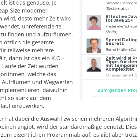
elt ist das genauso. Je
Heap-Size moderner
n wird, desto mehr Zeit wird
wendet, unreferenzierte
 zu finden und aufzuräumen.
lötzlich die gesamte
ür teilweise mehrere
t, dann ist das ein K.O.-
m Laufe der Zeit wurden
gorithmen, welche das
, Aufräumen und Wegwerfen
implementieren, daraufhin
cht so stark auf dem
auf einzuwirken.
er hat dabei die Auswahl zwischen mehreren Algori
einen angibt, wird der standardmäßige benutzt. Diese
l zum eigentlichen Programmablauf, es gibt aber tro