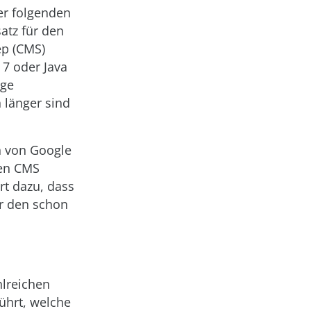
er folgenden
atz für den
ep (CMS)
 7 oder Java
ige
 länger sind
ch von Google
ten CMS
rt dazu, dass
er den schon
hlreichen
ührt, welche