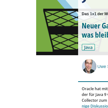
Das 1x1 der 
Neuer Ga
was blei
Java
Uwe 
Oracle hat mit
der für Java 
Collector zum
nige Diskussi