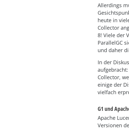
Allerdings m
Gesichtspunk
heute in vi
Collector ang
8! Viele der
ParallelGC s
und daher di
In der Disku
aufgebracht:
Collector, w
einige der D
vielfach erp
G1 und Apach
Apache Lucen
Versionen de