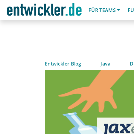
FÜR TEAMS
FU
Entwickler Blog
Java
D