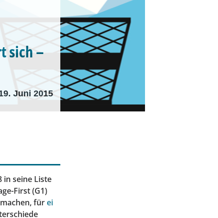
t sich –
19. Juni 2015
in seine Liste
ge-First (G1)
u machen, für
ei
terschiede