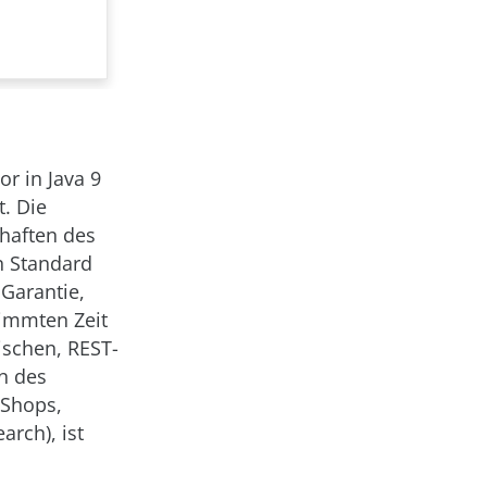
r in Java 9
t. Die
haften des
n Standard
 Garantie,
timmten Zeit
schen, REST-
n des
 Shops,
arch), ist