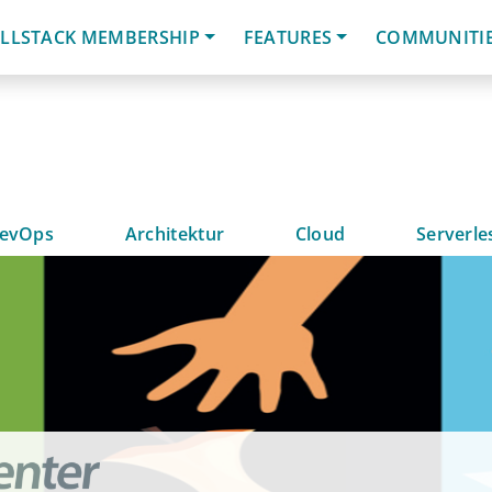
LLSTACK MEMBERSHIP
FEATURES
COMMUNITI
evOps
Architektur
Cloud
Serverle