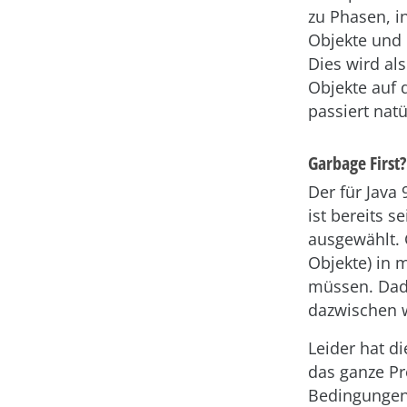
zu Phasen, i
Objekte und 
Dies wird al
Objekte auf
passiert nat
Garbage First?
Der für Java
ist bereits s
ausgewählt. 
Objekte) in 
müssen. Dad
dazwischen w
Leider hat d
das ganze Pr
Bedingungen 