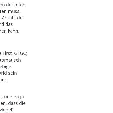
en der toten
lten muss.
d Anzahl der
nd das
hen kann.
 First, G1GC)
automatisch
lebige
rld sein
kann
d, und da ja
en, dass die
Model)