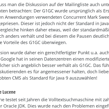
uss man die Diskussion auf der Mailingliste auch unt
ten betrachten: Der G1GC wurde ursprünglich als Ers
elen Anwendungen verwendeten Concurrent Mark Swe
epriesen. Dieser ist jedoch nicht der Standard in Java
 Vergleiche hinken daher etwas, weil der standardmäß
ich anders verhält und bei diesem die Pausen deutlich
e Vorteile des G1GC überwiegen.
ssion wurde daher ein gerechtfertigter Punkt u.a. au
 Google hat in seinen Datenzentren einen modifizier
elcher sich angeblich besser verhält als G1GC. Das füh
iskutierenden es für angemessener halten, doch lieb
robten CMS als Standard für Java 9 auszuwählen!
e Lucene
e testet seit Jahren die Volltextsuchmaschine mit za
r Oracle JDK. Dies wurde nach den Problemen eingef