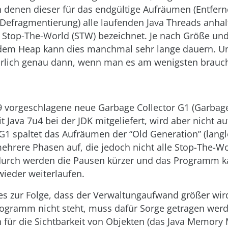
n denen dieser für das endgültige Aufräumen (Entfern
Defragmentierung) alle laufenden Java Threads anha
s Stop-The-World (STW) bezeichnet. Je nach Größe un
 dem Heap kann dies manchmal sehr lange dauern. U
ürlich genau dann, wenn man es am wenigsten brauc
 9 vorgeschlagene neue Garbage Collector G1 (Garbage
eit Java 7u4 bei der JDK mitgeliefert, wird aber nicht 
G1 spaltet das Aufräumen der “Old Generation” (lang
mehrere Phasen auf, die jedoch nicht alle Stop-The-Wo
urch werden die Pausen kürzer und das Programm 
ieder weiterlaufen.
ies zur Folge, dass der Verwaltungaufwand größer wir
ogramm nicht steht, muss dafür Sorge getragen werd
für die Sichtbarkeit von Objekten (das Java Memory 