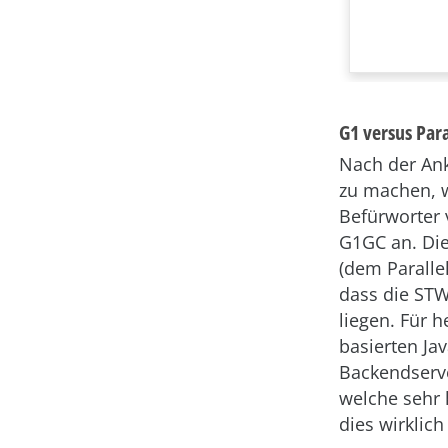
G1 versus Par
Nach der Ank
zu machen, w
Befürworter 
G1GC an. Die
(dem Parallel
dass die STW
liegen. Für
basierten Ja
Backendserv
welche sehr k
dies wirklich