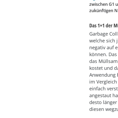
zwischen G1 u
zukünftigen Nu
Das 1×1 der 
Garbage Coll
welche sich
negativ auf 
können. Das 
das Müllsam
kostet und d
Anwendung b
im Vergleich
einfach vers
angestaut hat
desto länger
diesen wegz