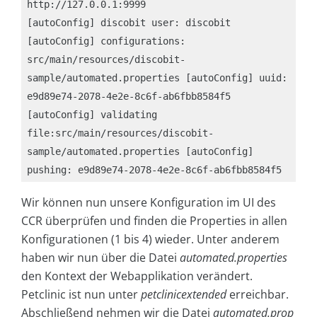
http://127.0.0.1:9999 

[autoConfig] discobit user: discobit 

[autoConfig] configurations: 
src/main/resources/discobit-
sample/automated.properties [autoConfig] uuid: 
e9d89e74-2078-4e2e-8c6f-ab6fbb8584f5 

[autoConfig] validating 
file:src/main/resources/discobit-
sample/automated.properties [autoConfig] 
pushing: e9d89e74-2078-4e2e-8c6f-ab6fbb8584f5
Wir können nun unsere Konfiguration im UI des
CCR überprüfen und finden die Properties in allen
Konfigurationen (1 bis 4) wieder. Unter anderem
haben wir nun über die Datei
automated.properties
den Kontext der Webapplikation verändert.
Petclinic ist nun unter
petclinicextended
erreichbar.
Abschließend nehmen wir die Datei
automated.prop