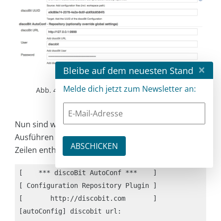
×
Bleibe auf dem neuesten Stand
Melde dich jetzt zum Newsletter an:
Abb. 4: discoBit-AutoConfig-Plug-in in Jenkins
Nun sind wir startklar für einen Testlauf. Nach dem
Ausführen des Jobs sollte die Konsole nun folgende
Zeilen enthalten:
[    *** discoBit AutoConf ***    ] 

[ Configuration Repository Plugin ] 

[       http://discobit.com       ]  

[autoConfig] discobit url: 