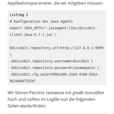
Applikationsparameter, die wir mitgeben müssen.
Listing 1
# Konfiguration des Java Agents

export JAVA_OPTS="-javaagent:libs/discobit-
client-java-0.7.1.jar \

-
Ddiscobit.repository.url=http://127.0.0.1:9999 
\

-Ddiscobit.repository.username=discobit \

-Ddiscobit.repository.password=javamagazin \

-Ddiscobit.cfg.uuid=509b2a96-216d-41bb-82b2-
862eb0d7552d"
Wir fahren Petclinic testweise mit
gradle tomcatRun
hoch und sollten im Logfile nun die folgenden
Zeilen wiederfinden: