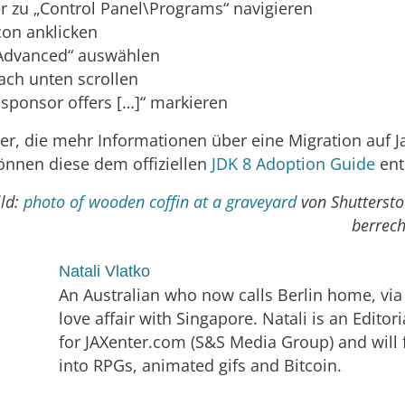
er zu „Control Panel\Programs“ navigieren
con anklicken
„Advanced“ auswählen
nach unten scrollen
 sponsor offers […]“ markieren
ler, die mehr Informationen über eine Migration auf J
önnen diese dem offiziellen
JDK 8 Adoption Guide
ent
ld:
photo of wooden coffin at a graveyard
von Shuttersto
berrech
Natali Vlatko
An Australian who now calls Berlin home, via
love affair with Singapore. Natali is an Editori
for JAXenter.com (S&S Media Group) and will 
into RPGs, animated gifs and Bitcoin.