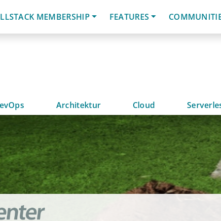
LLSTACK MEMBERSHIP
FEATURES
COMMUNITI
evOps
Architektur
Cloud
Serverle