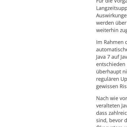
Für die Vorg
Langzeitsupp
Auswirkungen
werden über
weiterhin zu
Im Rahmen 
automatische
Java 7 auf Ja
entschieden 
überhaupt ni
regulären Up
gewissen Ris
Nach wie vor
veralteten Ja
dass zahlrei
sind, bevor 