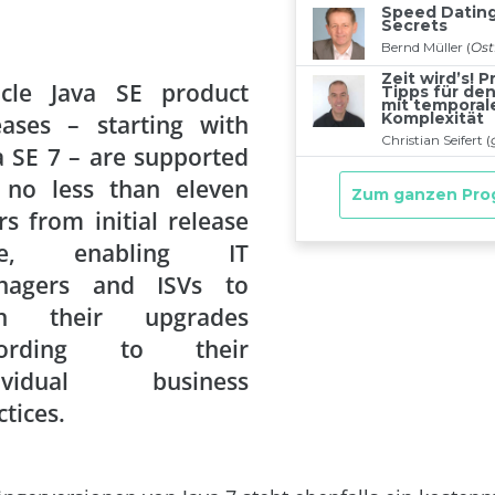
cle Java SE product
eases – starting with
a SE 7 – are supported
 no less than eleven
rs from initial release
te, enabling IT
nagers and ISVs to
an their upgrades
cording to their
dividual business
ctices.