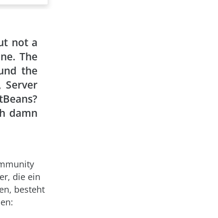
ut not a
ine. The
ound the
, Server
etBeans?
ich damn
ommunity
r, die ein
n, besteht
hen: