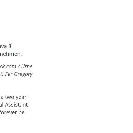
ava 8
nehmen.
ck.com / Urhe
t: Fer Gregory
 a two year
al Assistant
forever be