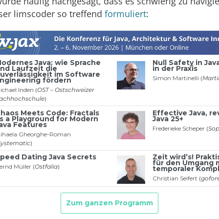
rde häufig nachgesagt, dass es schwierig zu navigie
ser limscoder so treffend
formuliert
: