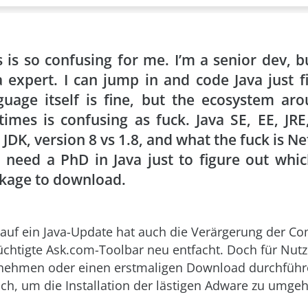
s is so confusing for me. I’m a senior dev, b
a expert. I can jump in and code Java just f
guage itself is fine, but the ecosystem ar
times is confusing as fuck. Java SE, EE, JRE
, JDK, version 8 vs 1.8, and what the fuck is N
 need a PhD in Java just to figure out wh
kage to download.
 auf ein Java-Update hat auch die Verärgerung der C
üchtigte Ask.com-Toolbar neu entfacht. Doch für Nutze
nehmen oder einen erstmaligen Download durchführe
och, um die Installation der lästigen Adware zu umge