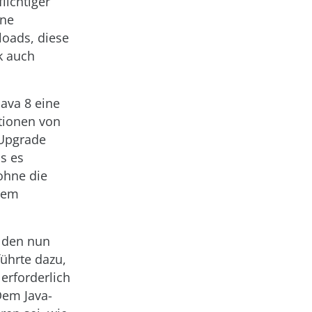
lichtiger
ine
loads, diese
k auch
ava 8 eine
tionen von
n Upgrade
s es
ohne die
inem
n den nun
führte dazu,
erforderlich
Dem Java-