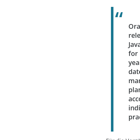
Ora
rel
Jav
for
yea
da
ma
pl
ac
in
pra