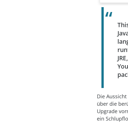
Thi
Jav
lan
run
JRE
You
pac
Die Aussicht
über die ber
Upgrade vor
ein Schlupfl