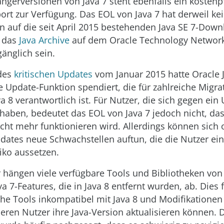
ängerversionen von Java 7 steht ebenfalls ein kostenpf
ort zur Verfügung. Das EOL von Java 7 hat derweil ke
 auf die seit April 2015 bestehenden Java SE 7-Down
 das
Java Archive
auf dem Oracle Technology Networ
gänglich sein.
des
kritischen Updates
vom Januar 2015 hatte Oracle J
 Update-Funktion spendiert, die für zahlreiche Migra
va 8 verantwortlich ist. Für Nutzer, die sich gegen ei
haben, bedeutet das EOL von Java 7 jedoch nicht, das
cht mehr funktionieren wird. Allerdings können sich 
dates neue Schwachstellen auftun, die die Nutzer e
iko aussetzen.
 hängen viele verfügbare Tools und Bibliotheken vo
va 7-Features, die in Java 8 entfernt wurden, ab. Dies 
che Tools inkompatibel mit Java 8 und Modifikationen 
deren Nutzer ihre Java-Version aktualisieren können. 