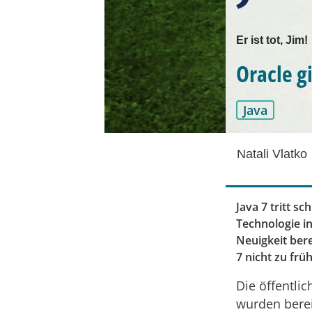
Er ist tot, Jim!
Oracle g
Java
Natali Vlatko
Java 7 tritt s
Technologie i
Neuigkeit bere
7 nicht zu frü
Die öffentli
wurden berei