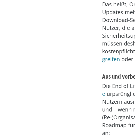
Das heißt, Or
Updates mehr
Download-Se
Nutzer, die 
Sicherheits
müssen desh
kostenpflich
greifen
oder 
Aus und vorbe
Die End of L
e
urpsrüngli
Nutzern ausr
und – wenn n
(Re-)Organis
Roadmap für 
an: