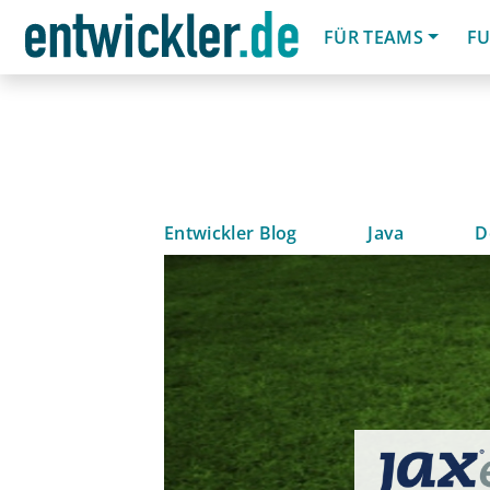
FÜR TEAMS
FU
Entwickler Blog
Java
D