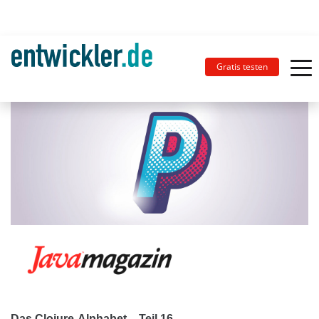
Gratis testen
Das Clojure-Alphabet – Teil 16