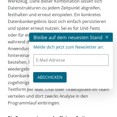
Werkzeug. Dank dieser Kombination lassen sich
Datenstrukturen zu jedem Zeitpunkt abgreifen,
festhalten und erneut einspielen. Ein konkretes
Datenbankergebnis lässt sich einfach persistieren
und später erneut nutzen. Sei es für Unit-Tests
oder für einen kurzzeitigen Ersatz der Datenbank
×
Bleibe auf dem neuesten Stand
während der Entwicklung. Ganze
Melde dich jetzt zum Newsletter an:
Anwendungsszenarien, die aus einer Reihe von
hintereinander ablaufenden Serveranfragen
bestehen, lassen sich aufzeichnen und
wiedergeben. Führt bspw. eine Anfrage oder ein
Datenbankergebnis zu einem Fehler, lässt sich die
zugehörige Datenstruktur abgreifen, in reiner
Textform per Mail, Chat oder Ticketsystem im Team
verteilen und dort zwecks Analyse in den
Programmlauf einbringen.