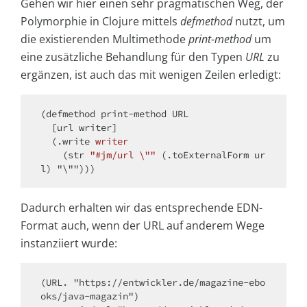
Gehen wir hier einen sehr pragmatischen Weg, der
Polymorphie in Clojure mittels
defmethod
nutzt, um
die existierenden Multimethode
print-method
um
eine zusätzliche Behandlung für den Typen
URL
zu
ergänzen, ist auch das mit wenigen Zeilen erledigt:
(defmethod print-method URL

  [url writer]

  (.
write 
writer
(str 
"#jm/url \""
 (.toExternalForm ur
l)
Dadurch erhalten wir das entsprechende EDN-
Format auch, wenn der URL auf anderem Wege
instanziiert wurde:
(URL. "https://entwickler.de/magazine-ebo
oks/java-magazin")
