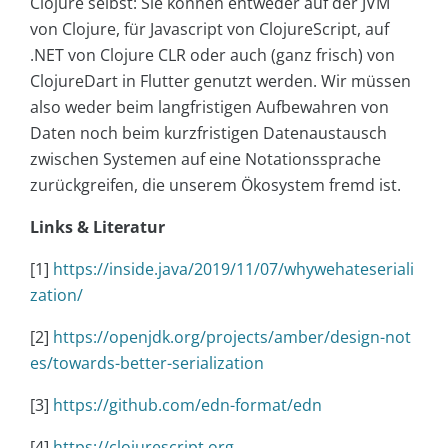
Clojure selbst: Sie können entweder auf der JVM
von Clojure, für Javascript von ClojureScript, auf
.NET von Clojure CLR oder auch (ganz frisch) von
ClojureDart in Flutter genutzt werden. Wir müssen
also weder beim langfristigen Aufbewahren von
Daten noch beim kurzfristigen Datenaustausch
zwischen Systemen auf eine Notationssprache
zurückgreifen, die unserem Ökosystem fremd ist.
Links & Literatur
[1]
https://inside.java/2019/11/07/whywehateseriali
zation/
[2]
https://openjdk.org/projects/amber/design-not
es/towards-better-serialization
[3]
https://github.com/edn-format/edn
[4]
https://clojurescript.org