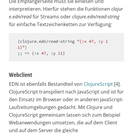
Die Empfängerseite muss sie einlesen und
interpretieren. Hierfür stehen die Funktionen
clojur
e.edn/read
für Streams oder
clojure.edn/read-string
für einfache Textzeichenketten zur Verfügung:
(clojure.edn/read-string 
"{:x 47, :y 1
1}"
)

;; => {:x 
47
, :y 
11
Webclient
EDN ist ebenfalls Bestandteil von
ClojureScript
[4].
ClojureScript transpiliert nach JavaScript und ist für
den Einsatz im Browser oder in anderen JavaScript-
Laufzeitumgebungen gedacht. Mit Clojure und
ClojureScript gemeinsam lassen sich zum Beispiel
Webanwendungen umsetzen, die auf dem Client
und auf dem Server die gleiche