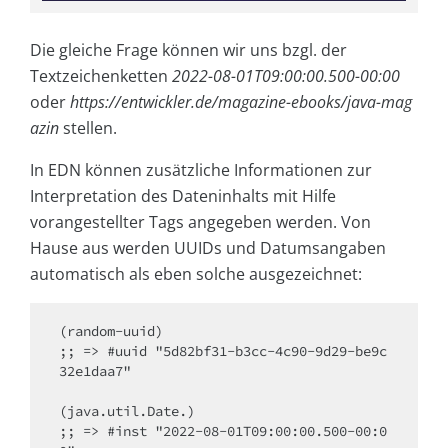
Die gleiche Frage können wir uns bzgl. der
Textzeichenketten
2022-08-01T09:00:00.500-00:00
oder
https://entwickler.de/magazine-ebooks/java-mag
azin
stellen.
In EDN können zusätzliche Informationen zur
Interpretation des Dateninhalts mit Hilfe
vorangestellter Tags angegeben werden. Von
Hause aus werden UUIDs und Datumsangaben
automatisch als eben solche ausgezeichnet:
(random-uuid)

;; => #uuid "5d82bf31-b3cc-4c90-9d29-be9c
32e1daa7"

(java.util.Date.)

;; => #inst "2022-08-01T09:00:00.500-00:0