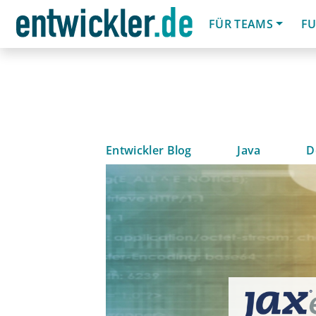
FÜR TEAMS
FU
Entwickler Blog
Java
D