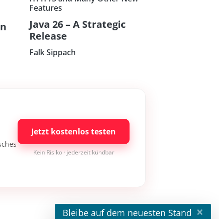
Features
Java 26 – A Strategic
on
Release
Falk Sippach
Jetzt kostenlos testen
isches
Kein Risiko · jederzeit kündbar
×
Bleibe auf dem neuesten Stand