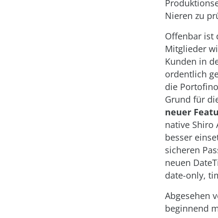
Produktionse
Nieren zu pr
Offenbar ist
Mitglieder w
Kunden in d
ordentlich g
die Portofin
Grund für d
neuer Feat
native Shiro 
besser einset
sicheren Pa
neuen DateTi
date-only, t
Abgesehen v
beginnend m