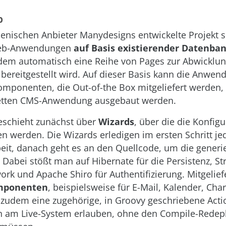
o
ienischen Anbieter Manydesigns entwickelte Projekt s
Web-Anwendungen
auf Basis existierender Datenba
dem automatisch eine Reihe von Pages zur Abwicklu
bereitgestellt wird. Auf dieser Basis kann die Anwen
omponenten, die Out-of-the Box mitgeliefert werden, 
etten CMS-Anwendung ausgebaut werden.
eschieht zunächst über
Wizards
, über die die Konfig
werden. Die Wizards erledigen im ersten Schritt je
eit, danach geht es an den Quellcode, um die generie
 Dabei stößt man auf Hibernate für die Persistenz, Str
k und Apache Shiro für Authentifizierung. Mitgelief
mponenten
, beispielsweise für E-Mail, Kalender, Chart
t zudem eine zugehörige, in Groovy geschriebene Acti
 am Live-System erlauben, ohne den Compile-Redep