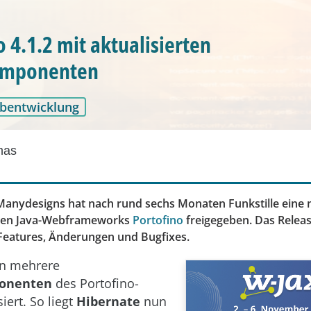
o 4.1.2 mit aktualisierten
omponenten
bentwicklung
mas
Manydesigns hat nach rund sechs Monaten Funkstille eine 
enen Java-Webframeworks
Portofino
freigegeben. Das Releas
Features, Änderungen und Bugfixes.
n mehrere
onenten
des Portofino-
siert. So liegt
Hibernate
nun