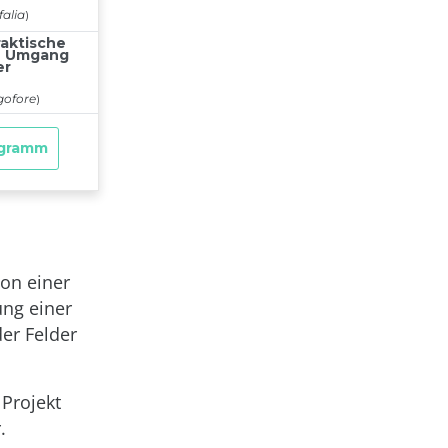
ion einer
ng einer
er Felder
 Projekt
.