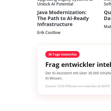
Unlock AI Potential
Sof
Java Modernization:
Qu
The Path to AI-Ready
Da
Infrastructure
Mat
Erik Costlow
30 Tage kostenlos
Frag entwickler intel
Der KI-Assistent mit über 30.000 Inhalt
KI-Wissen.
Danach 19,90 €/Monat mit entwickler.de BASIC