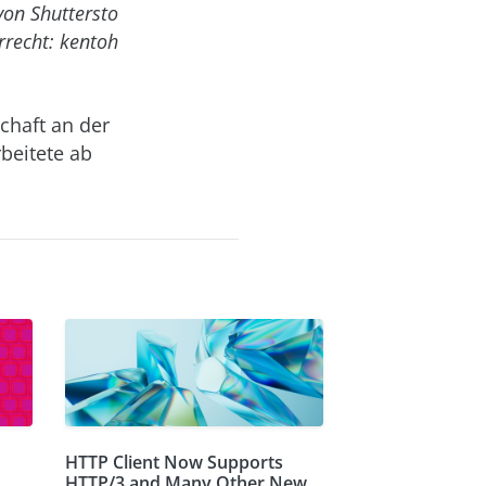
on Shuttersto
rrecht: kentoh
chaft an der
beitete ab
HTTP Client Now Supports
HTTP/3 and Many Other New