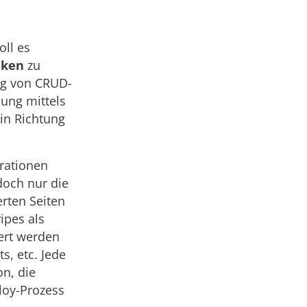
oll es
nken
zu
ng von CRUD-
dung mittels
in Richtung
urationen
doch nur die
rten Seiten
ipes als
ert werden
s, etc. Jede
on, die
loy-Prozess