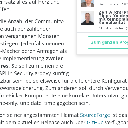
insatz alles auf Herz und
üfen.
 die Anzahl der Community-
ie auch der zahlenden
en vergangenen Monaten
estiegen. Jedenfalls nennen
o-Macher deren Anfragen als
ie Implementierung
zweier
ures
. So soll zum einen die
API in Security.groovy künftig
zbar sein, beispielsweise für die leichtere Konfigurat
sswortspeicherung. Zum anderen soll durch Verwendu
mePicker-Komponente eine korrekte Unterstützung d
ime-only, und date+time gegeben sein.
on seiner angestammten Heimat
SourceForge
ist das
it dem aktuellen Release auch über
GitHub
verfügbar