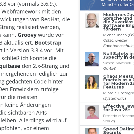
3.8 vor (vormals 3.6.9.),
 Webframework mit den
wicklungen von RedHat, die
Strang realisiert werden,
en kann.
Groovy
wurde von
3 aktualisiert,
Bootstrap
rt in Version 3.3.4 vor. Mit
 schließlich konnte die
iquibase
den 2.x-Strang und
nhergehenden lediglich zur
 gedachten Code hinter
 Den Entwicklern zufolge
für die meisten
n keine Änderungen
die sichtbaren APIs
leiben. Allerdings wird auf
mpfohlen, vor einem