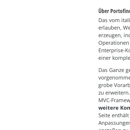
Über Portofin
Das vom ital
erlauben, 
erzeugen, in
Operationen 
Enterprise-K
einer kompl
Das Ganze g
vorgenommen 
grobe Vorarb
zu erweitern.
MVC-Framewor
weitere Ko
Seite enthäl
Anpassungen