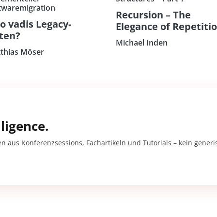
twaremigration
Recursion – The
o vadis Legacy-
Elegance of Repetiti
ten?
Michael Inden
thias Möser
ligence.
en aus Konferenzsessions, Fachartikeln und Tutorials – kein gener