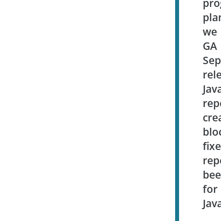
p
pla
we 
GA 
Sep
re
Jav
re
cre
blo
fi
re
bee
for
Jav