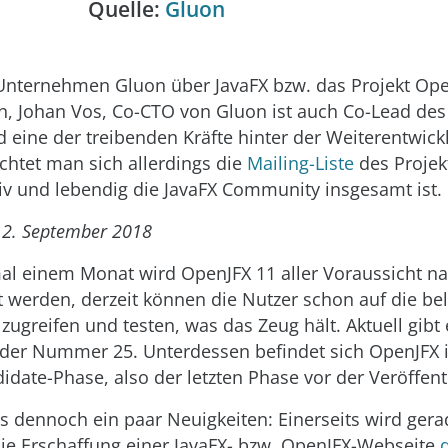
Quelle:
Gluon
nternehmen Gluon über JavaFX bzw. das Projekt Ope
n, Johan Vos, Co-CTO von Gluon ist auch Co-Lead des
d eine der treibenden Kräfte hinter der Weiterentwic
achtet man sich allerdings die
Mailing-Liste
des Projekt
iv und lebendig die JavaFX Community insgesamt ist.
2. September 2018
mal einem Monat wird OpenJFX 11 aller Voraussicht n
ht werden, derzeit können die Nutzer schon auf die be
zugreifen und testen, was das Zeug hält. Aktuell gibt
 der Nummer 25. Unterdessen befindet sich OpenJFX 
idate-Phase, also der letzten Phase vor der Veröffent
 es dennoch ein paar Neuigkeiten: Einerseits wird ger
ie Erschaffung einer JavaFX- bzw. OpenJFX-Webseite
d