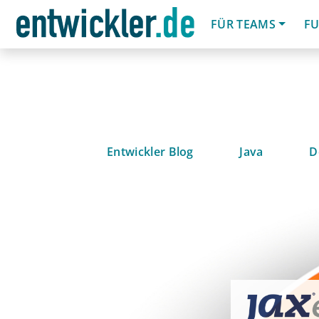
FÜR TEAMS
FU
Entwickler Blog
Java
D