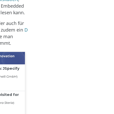
ür Embedded
lesen kann.
er auch für
t zudem ein
D
ie man
ommt.