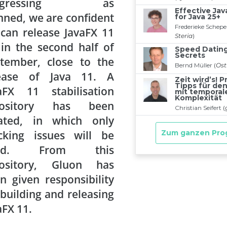
rogressing as
nned, we are confident
can release JavaFX 11
in the second half of
tember, close to the
lease of Java 11. A
aFX 11 stabilisation
pository has been
ated, in which only
cking issues will be
xed. From this
pository, Gluon has
n given responsibility
 building and releasing
aFX 11.