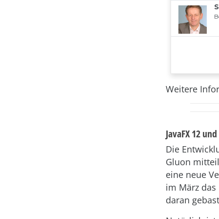
Weitere Info
JavaFX 12 und
Die Entwickl
Gluon mittei
eine neue Ve
im März das L
daran gebast