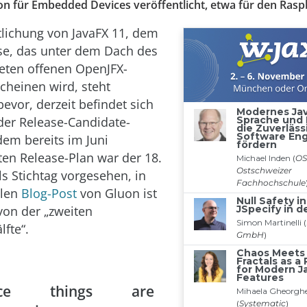
on für Embedded Devices veröffentlicht, etwa für den Raspb
tlichung von JavaFX 11, dem
se, das unter dem Dach des
eten offenen OpenJFX-
scheinen wird, steht
evor, derzeit befindet sich
 der Release-Candidate-
dem bereits im Juni
hten Release-Plan war der 18.
s Stichtag vorgesehen, in
llen
Blog-Post
von Gluon ist
von der „zweiten
fte“.
nce things are