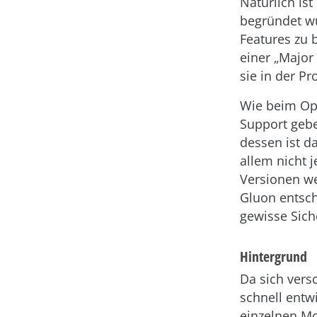
Natürlich ist
begründet wu
Features zu 
einer „Major 
sie in der P
Wie beim Ope
Support gebe
dessen ist d
allem nicht 
Versionen we
Gluon entsch
gewisse Siche
Hintergrund
Da sich vers
schnell entw
einzelnen Mo