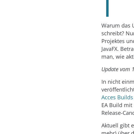
Warum das U
schreibt? Nu
Projektes un
JavaFX. Betr
man, wie akt
Update vom 1
In nicht ein
veröffentlic
Acces Builds
EA Build mit
Release-Cand
Aktuell gibt
mehr) über d