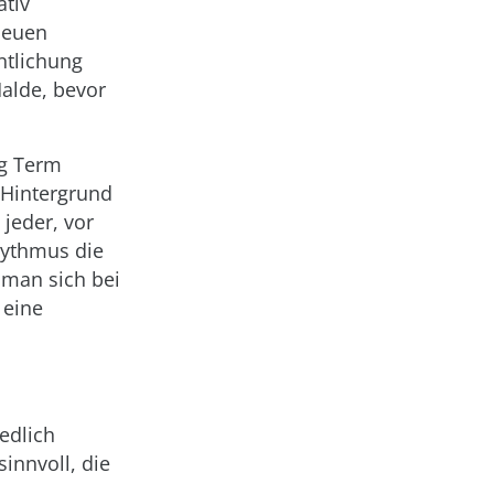
ativ
neuen
ntlichung
Halde, bevor
ng Term
. Hintergrund
 jeder, vor
hythmus die
 man sich bei
 eine
edlich
innvoll, die