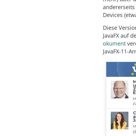
andererseits
Devices (etw
Diese Versio
JavaFX auf 
okument
ver
JavaFX-11-A