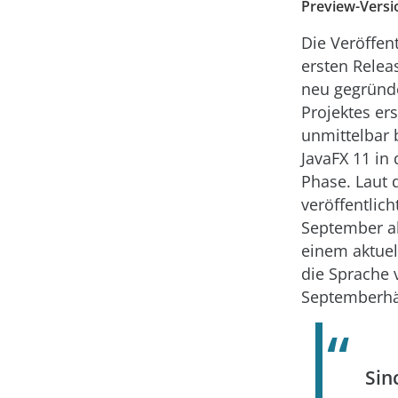
Preview-Versi
Die Veröffen
ersten Relea
neu gegründ
Projektes er
unmittelbar b
JavaFX 11 in
Phase. Laut 
veröffentlic
September al
einem aktue
die Sprache 
Septemberhäl
Si