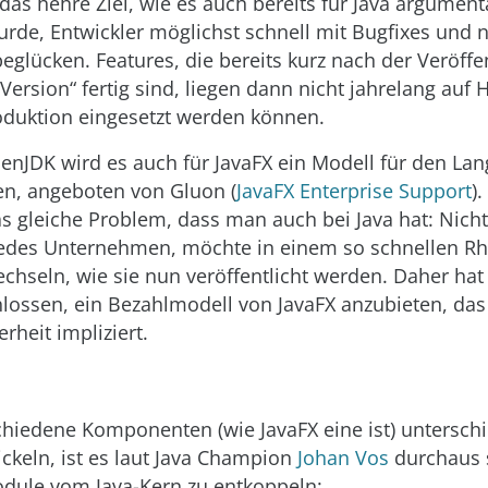
 das hehre Ziel, wie es auch bereits für Java argument
rde, Entwickler möglichst schnell mit Bugfixes und 
beglücken. Features, die bereits kurz nach der Veröffe
Version“ fertig sind, liegen dann nicht jahrelang auf 
roduktion eingesetzt werden können.
nJDK wird es auch für JavaFX ein Modell für den La
n, angeboten von Gluon (
JavaFX Enterprise Support
)
as gleiche Problem, dass man auch bei Java hat: Nicht
jedes Unternehmen, möchte in einem so schnellen R
chseln, wie sie nun veröffentlicht werden. Daher hat
lossen, ein Bezahlmodell von JavaFX anzubieten, das
rheit impliziert.
chiedene Komponenten (wie JavaFX eine ist) unterschi
ickeln, ist es laut Java Champion
Johan Vos
durchaus s
dule vom Java-Kern zu entkoppeln: