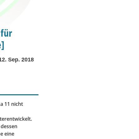
 für
e]
12. Sep. 2018
a 11 nicht
erentwickelt.
r dessen
e eine