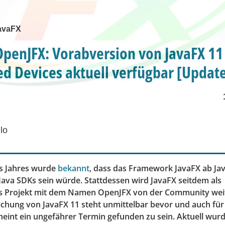
avaFX
OpenJFX: Vorabversion von JavaFX 11
 Devices aktuell verfügbar [Updat
lo
s Jahres wurde
bekannt
, dass das Framework JavaFX ab Jav
Java SDKs sein würde. Stattdessen wird JavaFX seitdem als
s Projekt mit dem Namen OpenJFX von der Community weit
lichung von JavaFX 11 steht unmittelbar bevor und auch fü
heint ein ungefährer Termin gefunden zu sein. Aktuell wurd