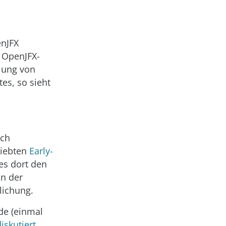
nJFX
 OpenJFX-
klung von
es, so sieht
ach
liebten
Early-
 es dort den
in der
lichung.
ade (einmal
iskutiert
,