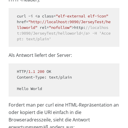
curl -i <a 
class
=
"elf-external elf-icon"
href=
"http://localhost:9090/JerseyTest/he
lloworld"
 rel=
"nofollow"
>http:
//localhos
t:9090/JerseyTest/helloworld</a> -H 'Acce
pt: text/plain'
Als Antwort liefert der Server:
HTTP/
1.1
200
 OK

Content-Type: text/plain

Fordert man per curl eine HTML-Repräsentation an
oder kopiert die URI einfach in die
Browseradresszeile, sieht die Antwort
erwartungsgemäß anders aus: