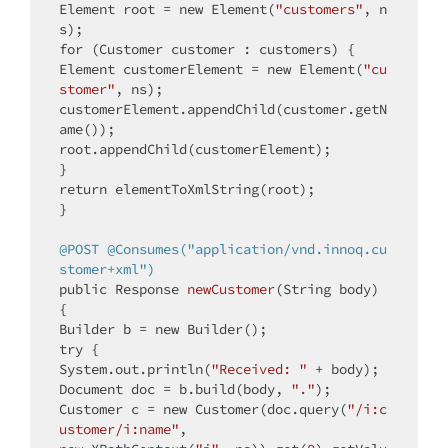
Element root = 
new
 Element(
"customers"
, n
for
 (Customer customer : customers) {

Element customerElement = 
new
 Element(
"cu
stomer"
, ns);

customerElement.appendChild(customer.getN
ame());

root.appendChild(customerElement);

return
 elementToXmlString(root);

}

@POST
@Consumes("application/vnd.innoq.cu
stomer+xml")
public
 Response 
newCustomer
(String body)
{

Builder b = 
new
try
 {

System.out.println(
"Received: "
 + body);

Document doc = b.build(body, 
"."
);

Customer c = 
new
 Customer(doc.query(
"/i:c
ustomer/i:name"