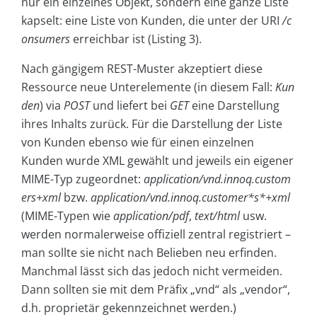
nur ein einzelnes Objekt, sondern eine ganze Liste
kapselt: eine Liste von Kunden, die unter der URI
/c
onsumers
erreichbar ist (Listing 3).
Nach gängigem REST-Muster akzeptiert diese
Ressource neue Unterelemente (in diesem Fall:
Kun
den
) via
POST
und liefert bei
GET
eine Darstellung
ihres Inhalts zurück. Für die Darstellung der Liste
von Kunden ebenso wie für einen einzelnen
Kunden wurde XML gewählt und jeweils ein eigener
MIME-Typ zugeordnet:
application/vnd.innoq.custom
ers+xml
bzw.
application/vnd.innoq.customer*s*+xml
(MIME-Typen wie
application/pdf
,
text/html
usw.
werden normalerweise offiziell zentral registriert –
man sollte sie nicht nach Belieben neu erfinden.
Manchmal lässt sich das jedoch nicht vermeiden.
Dann sollten sie mit dem Präfix „vnd“ als „vendor“,
d.h. proprietär gekennzeichnet werden.)