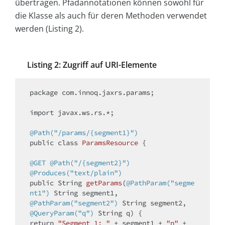
übertragen. Pfadannotationen können sowohl für
die Klasse als auch für deren Methoden verwendet
werden (Listing 2).
Listing 2: Zugriff auf URI-Elemente
package
 com.innoq.jaxrs.params;

import
 javax.ws.rs.*;

@Path("/params/{segment1}")
public
class
ParamsResource
{

@GET
@Path("/{segment2}")
@Produces("text/plain")
public
 String 
getParams
(
@PathParam("segme
nt1")
@PathParam("segment2")
@QueryParam("q")
 String q)
return
"Segment 1: "
 + segment1 + 
"n"