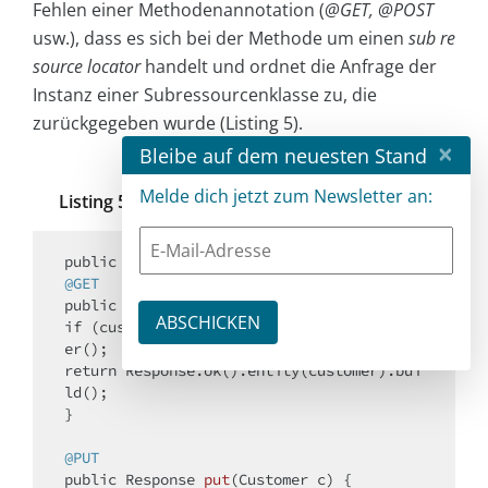
Fehlen einer Methodenannotation (
@GET, @POST
usw.), dass es sich bei der Methode um einen
sub re
source locator
handelt und ordnet die Anfrage der
Instanz einer Subressourcenklasse zu, die
zurückgegeben wurde (Listing 5).
×
Bleibe auf dem neuesten Stand
Melde dich jetzt zum Newsletter an:
Listing 5: Subressourcenklasse
public
class
CustomerResource
@GET
public
 Response 
get
()
if
 (customer == 
null
) 
return
 noSuchCustom
return
 Response.ok().entity(customer).bui
ld();

}

@PUT
public
 Response 
put
(Customer c)