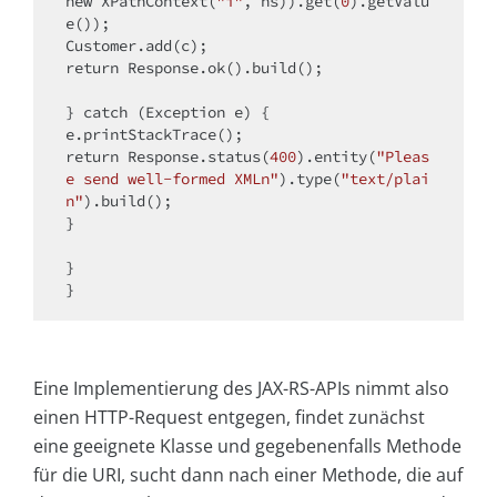
new
 XPathContext(
"i"
, ns)).get(
0
).getValu
e());

return
 Response.ok().build();

} 
catch
 (Exception e) {

return
 Response.status(
400
).entity(
"Pleas
e send well-formed XMLn"
).type(
"text/plai
n"
).build();

}

}

Eine Implementierung des JAX-RS-APIs nimmt also
einen HTTP-Request entgegen, findet zunächst
eine geeignete Klasse und gegebenenfalls Methode
für die URI, sucht dann nach einer Methode, die auf