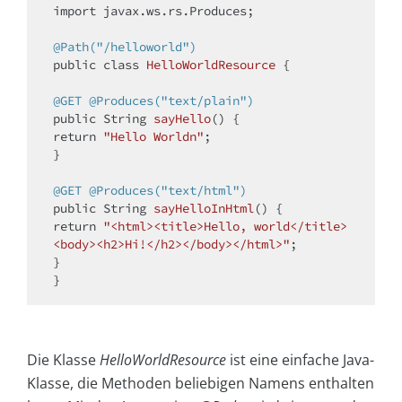
import
 javax.ws.rs.Produces;

@Path("/helloworld")
public
class
HelloWorldResource
{

@GET
@Produces("text/plain")
public
 String 
sayHello
()
return
"Hello Worldn"
;

}

@GET
@Produces("text/html")
public
 String 
sayHelloInHtml
()
return
"<html><title>Hello, world</title>
<body><h2>Hi!</h2></body></html>"
;

}

Die Klasse
HelloWorldResource
ist eine einfache Java-
Klasse, die Methoden beliebigen Namens enthalten