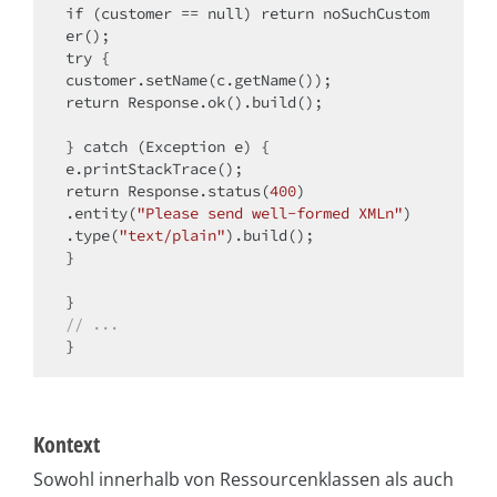
if
 (customer == 
null
) 
return
 noSuchCustom
try
 {

return
 Response.ok().build();

} 
catch
 (Exception e) {

return
 Response.status(
400
)

.entity(
"Please send well-formed XMLn"
)

.type(
"text/plain"
).build();

}

// ...
Kontext
Sowohl innerhalb von Ressourcenklassen als auch