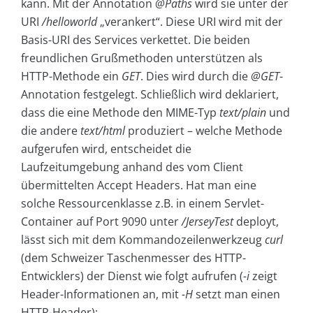
kann. Mit der Annotation
@Paths
wird sie unter der
URI
/helloworld
„verankert“. Diese URI wird mit der
Basis-URI des Services verkettet. Die beiden
freundlichen Grußmethoden unterstützen als
HTTP-Methode ein
GET
. Dies wird durch die
@GET
-
Annotation festgelegt. Schließlich wird deklariert,
dass die eine Methode den MIME-Typ
text/plain
und
die andere
text/html
produziert – welche Methode
aufgerufen wird, entscheidet die
Laufzeitumgebung anhand des vom Client
übermittelten Accept Headers. Hat man eine
solche Ressourcenklasse z.B. in einem Servlet-
Container auf Port 9090 unter
/JerseyTest
deployt,
lässt sich mit dem Kommandozeilenwerkzeug
curl
(dem Schweizer Taschenmesser des HTTP-
Entwicklers) der Dienst wie folgt aufrufen (
-i
zeigt
Header-Informationen an, mit
-H
setzt man einen
HTTP-Header):