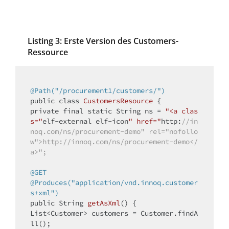
Listing 3: Erste Version des Customers-
Ressource
@Path("/procurement1/customers/")
public
class
CustomersResource
private
final
static
 String ns = 
"<a clas
s="
elf-external elf-icon
" href="
http:
//in
noq.com/ns/procurement-demo" rel="nofollo
w">http://innoq.com/ns/procurement-demo</
a>";
@GET
@Produces("application/vnd.innoq.customer
s+xml")
public
 String 
getAsXml
()
{

List<Customer> customers = Customer.findA
ll();
