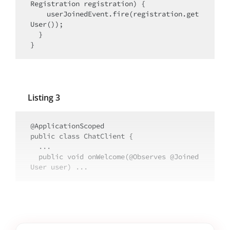
Registration registration) {

    userJoinedEvent.fire(registration.get
User());

  }

}
Listing 3
@ApplicationScoped

public class ChatClient {

  ...

  public void onWelcome(@Observes @Joined 
User user) ...