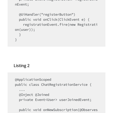
nEvent;

  @UiHandler("registerButton")

  public void onClick(ClickEvent e) {

    registrationEvent.fire(new Registrati
on(user));

  }

}
Listing 2
@ApplicationScoped

public class ChatRegistrationService {

  ...

  @Inject @Joined

  private Event<User> userJoinedEvent;

  public void onNewSubscription(@Observes 