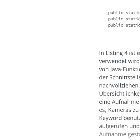
public stati
public stati
public stati
In Listing 4 is
verwendet wird
von Java-Funkt
der Schnittstel
nachvollziehen.
Übersichtlichkei
eine Aufnahme 
es, Kameras zu 
Keyword benutz
aufgerufen und 
Aufnahme gestar