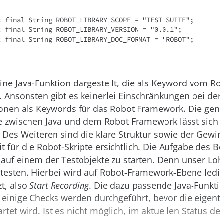
c final String ROBOT_LIBRARY_SCOPE = "TEST SUITE";

c final String ROBOT_LIBRARY_VERSION = "0.0.1";

c final String ROBOT_LIBRARY_DOC_FORMAT = "ROBOT";
t eine Java-Funktion dargestellt, die als Keyword vom
. Ansonsten gibt es keinerlei Einschränkungen bei d
ionen als Keywords für das Robot Framework. Die ge
le zwischen Java und dem Robot Framework lässt sich 
 Des Weiteren sind die klare Struktur sowie der Gewi
t für die Robot-Skripte ersichtlich. Die Aufgabe des Be
auf einem der Testobjekte zu starten. Denn unser Loh
testen. Hierbei wird auf Robot-Framework-Ebene ledi
t, also
Start Recording
. Die dazu passende Java-Funkt
einige Checks werden durchgeführt, bevor die eigent
tet wird. Ist es nicht möglich, im aktuellen Status d