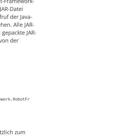
ot-Framework-
JAR-Datei
fruf der Java-
en. Alle JAR-
s gepackte JAR-
 von der
ework.RobotFr
tzlich zum