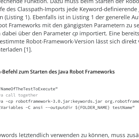
echende Funktion. Dazu muss beim Starten der Rob
lfe des Classpath-Imports jede Keyword-definierende 
Listing 1). Ebenfalls ist in Listing 1 der generelle Au
bot Frameworks mit den gängigsten Parametern zu seh
 dabei über den Parameter
cp
importiert. Eine bereit
bestimmte Robot-Framework-Version lässt sich direkt
erladen [1].
sh-Befehl zum Starten des Java Robot Frameworks
va call together
va -cp robotframework-3.0.jar:keywords.jar org.robotfram
tVariables -C ansi --outputdir ${FOLDER_NAME} testName"
ywords letztendlich verwenden zu können, muss zusä