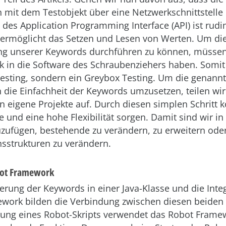
it dem Testobjekt über eine Netzwerkschnittstelle e
des Application Programming Interface (API) ist rud
 ermöglicht das Setzen und Lesen von Werten. Um di
g unserer Keywords durchführen zu können, müssen
ck in die Software des Schraubenziehers haben. Somit
Testing, sondern ein Greybox Testing. Um die genann
die Einfachheit der Keywords umzusetzen, teilen wir
 eigene Projekte auf. Durch diesen simplen Schritt k
le und eine hohe Flexibilität sorgen. Damit sind wir in
zufügen, bestehende zu verändern, zu erweitern ode
strukturen zu verändern.
bot Framework
rung der Keywords in einer Java-Klasse und die Integ
work bilden die Verbindung zwischen diesen beide
rung eines Robot-Skripts verwendet das Robot Frame