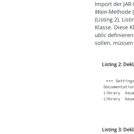
Import der JAR-
Main
-Methode (
(Listing 2). Li
Klasse. Diese 
ublic
definieren
sollen, müssen
Listing 2: Dek
 *** Settings ***

Documentatio
Library  keyw
Library  key
Listing 3: De