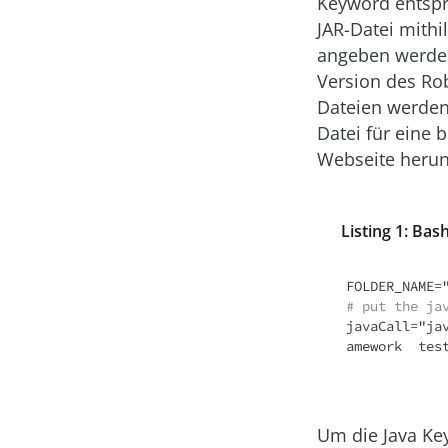
Keyword entspr
JAR-Datei mithi
angeben werden (
Version des Ro
Dateien werden
Datei für eine 
Webseite herunt
Listing 1: Ba
# put the ja
javaCall="ja
amework  tes
Um die Java Ke