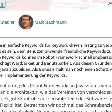
A
ng
 Stadler
Maik Bachmann
 in einfache Keywords für Keyword-driven Testing zu verpa
ss es sein, dem Benutzer anwenderfreundliche Keywords zu
e Keywords können im Robot Framework schnell unübersic
chtigt Wartbarkeit und Benutzbarkeit. Aus diesen Gründen b
n Java abzubilden. Als Bonus erhält man noch einen Schutz
er Implementierung der Keywords.
entierung des Robot Frameworks in Java gibt es vers
an die Architektur, wie das Vereinen von verschiede
 Zugriffskontrolle auf sensible Teile der Software s
lexibilität. Betrachten wir nochmal das Schraubenzi
Teil des Artikels. Gehen wir nun davon aus, dass die