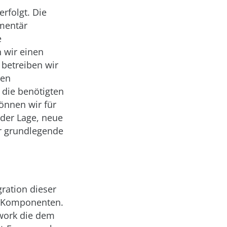
rfolgt. Die
imentär
e
 wir einen
 betreiben wir
ten
 die benötigten
önnen wir für
 der Lage, neue
r grundlegende
ration dieser
n Komponenten.
work die dem