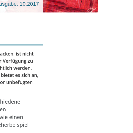
usgabe: 10.2017
cken, ist nicht
r Verfügung zu
htlich werden.
ietet es sich an,
 vor unbefugten
chiedene
nen
owie einen
eherbeispiel