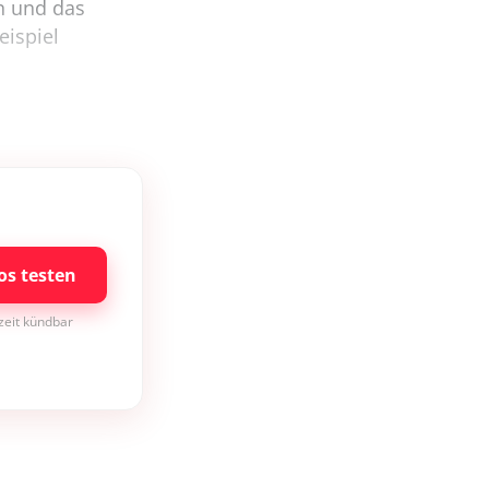
n und das
eispiel
os testen
rzeit kündbar