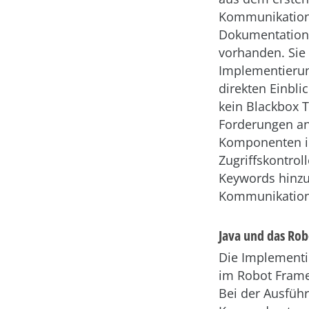
Kommunikation m
Dokumentation 
vorhanden. Sie
Implementierun
direkten Einbli
kein Blackbox 
Forderungen an 
Komponenten in
Zugriffskontrol
Keywords hinzu
Kommunikations
Java und das Ro
Die Implementie
im Robot Frame
Bei der Ausfüh