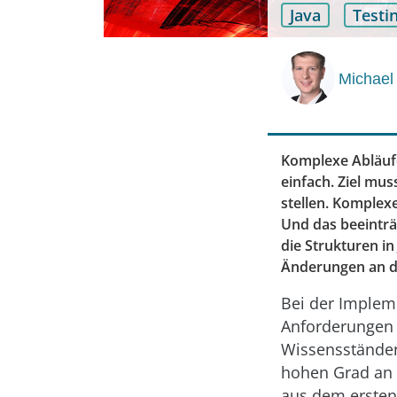
Java
Testi
Michael
Komplexe Abläufe
einfach. Ziel mu
stellen. Komplex
Und das beeinträ
die Strukturen i
Änderungen an d
Bei der Implem
Anforderungen 
Wissensständen,
hohen Grad an F
aus dem ersten 