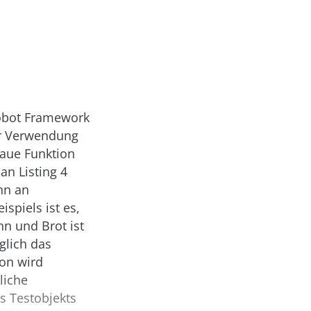
 Robot Framework
er Verwendung
naue Funktion
an Listing 4
nn an
ispiels ist es,
n und Brot ist
glich das
ion wird
liche
es Testobjekts