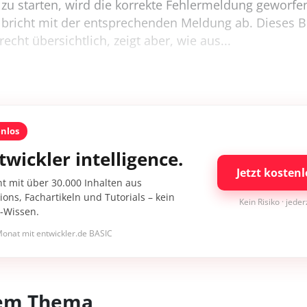
zu starten, wird die korrekte Fehlermeldung geworfe
bricht mit der entsprechenden Meldung ab. Dieses B
echt übersichtlich, zeigt aber, wie aus...
enlos
twickler intelligence.
Jetzt kostenl
nt mit über 30.000 Inhalten aus
ons, Fachartikeln und Tutorials – kein
Kein Risiko · jede
I-Wissen.
onat mit entwickler.de BASIC
esem Thema