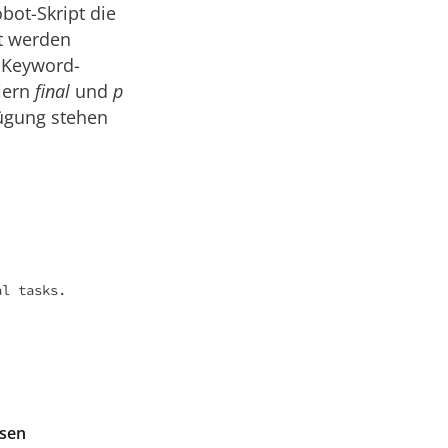
bot-Skript die
t werden
r Keyword-
iern
final
und
p
fügung stehen
l tasks.

ssen