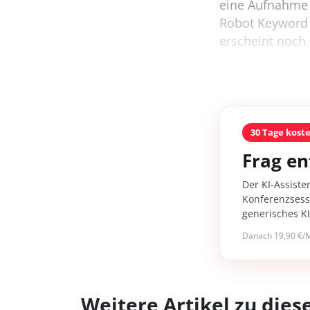
eine Aufnahme 
Robot Keyword 
erscheint noch r
30 Tage kost
Frag en
Der KI-Assiste
Konferenzsessi
generisches K
Danach 19,90 €/M
Weitere Artikel zu di