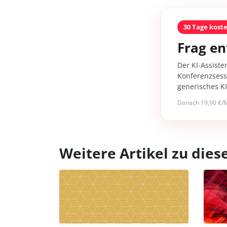
30 Tage kost
Frag en
Der KI-Assiste
Konferenzsessi
generisches K
Danach 19,90 €/M
Weitere Artikel zu di