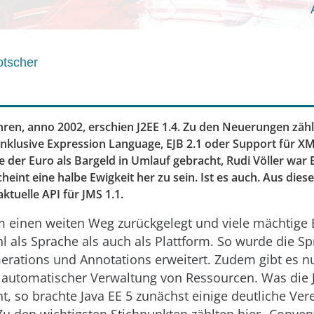
otscher
hren, anno 2002, erschien J2EE 1.4. Zu den Neuerungen zäh
inklusive Expression Language, EJB 2.1 oder Support für X
e der Euro als Bargeld in Umlauf gebracht, Rudi Völler war
heint eine halbe Ewigkeit her zu sein. Ist es auch. Aus die
tuelle API für JMS 1.1.
em einen weiten Weg zurückgelegt und viele mächtige
l als Sprache als auch als Plattform. So wurde die 
erations und Annotations erweitert. Zudem gibt es 
 automatischer Verwaltung von Ressourcen. Was die 
t, so brachte Java EE 5 zunächst einige deutliche Ve