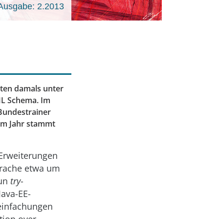
Ausgabe: 2.2013
lten damals unter
ML Schema. Im
 Bundestrainer
sem Jahr stammt
 Erweiterungen
Sprache etwa um
nun
try
-
Java-EE-
reinfachungen