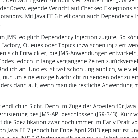
 Zu den wichtigsten Stichpunkten zählten hier „Conven
 der überwiegende Verzicht auf Checked Exceptions s
otations. Mit Java EE 6 hielt dann auch Dependency I
.
m JMS lediglich Dependency Injection zugute. So kö
Factory, Queues oder Topics inzwischen injiziert we
en sich Entwickler, die JMS-Anwendungen entwickeln
Codes jedoch in lange vergangene Zeiten zurückverset
ändlich an. Und es ist fast schon unglaublich, wie vie
, nur um eine einzige Nachricht zu senden oder zu e
onders dann auf, wenn man die restliche Anwendung m
t endlich in Sicht. Denn im Zuge der Arbeiten für Jav
rnisierung des JMS-API beschlossen (JSR-343). Kurz v
gt die Spezifikation zwar noch immer im Early Draft vo
von Java EE 7 jedoch für Ende April 2013 geplant ist u