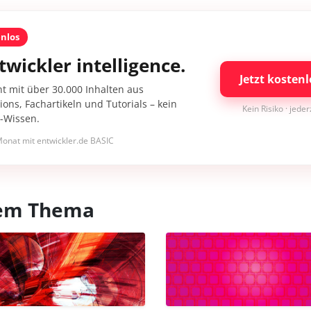
enlos
twickler intelligence.
Jetzt kostenl
nt mit über 30.000 Inhalten aus
ons, Fachartikeln und Tutorials – kein
Kein Risiko · jede
I-Wissen.
onat mit entwickler.de BASIC
esem Thema