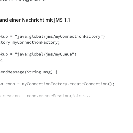
sand einer Nachricht mit JMS 1.1
okup = "java:global/jms/myConnectionFactory")

tory myConnectionFactory;

kup = "java:global/jms/myQueue")

;

endMessage(String msg) {

ession session = conn.createSession(false...