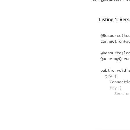
Listing 1: Ver
@Resource(lo
ConnectionFac
@Resource(loo
Queue myQueue
public void s
  try {

    Connection conn = myConnectionFactory.createConnection();

    try {

      S