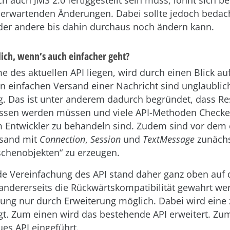
ch auch JMS 2.0 fertiggestellt sein muss, lohnt sich ber
zu erwartenden Änderungen. Dabei sollte jedoch bedac
oder andere bis dahin durchaus noch ändern kann.
ch, wenn’s auch einfacher geht?
 des aktuellen API liegen, wird durch einen Blick auf
en einfachen Versand einer Nachricht sind unglaublic
. Das ist unter anderem dadurch begründet, dass R
lossen werden müssen und viele API-Methoden Checke
m Entwickler zu behandeln sind. Zudem sind vor dem 
rsand mit
Connection
,
Session
und
TextMessage
zunächs
schenobjekten“ zu erzeugen.
e Vereinfachung des API stand daher ganz oben auf 
 andererseits die Rückwärtskompatibilität gewahrt werd
ung nur durch Erweiterung möglich. Dabei wird eine 
lgt. Zum einen wird das bestehende API erweitert. Z
ues API eingeführt.