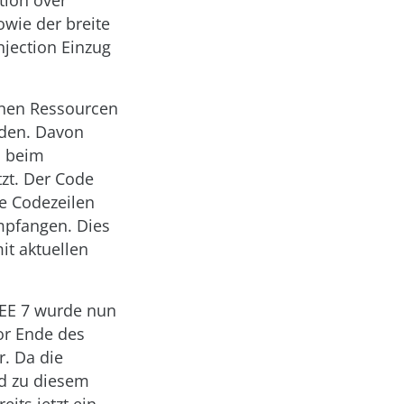
tion over
owie der breite
njection Einzug
nnen Ressourcen
rden. Davon
, beim
zt. Der Code
le Codezeilen
mpfangen. Dies
it aktuellen
a EE 7 wurde nun
or Ende des
r. Da die
nd zu diesem