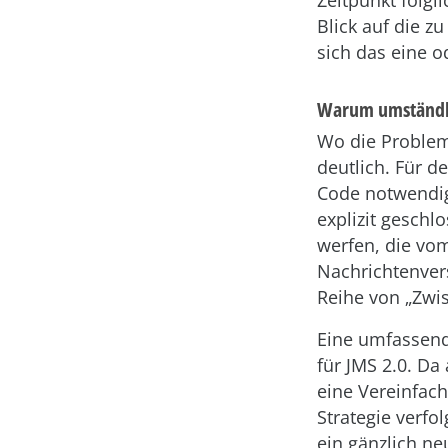
Zeitpunkt folgli
Blick auf die 
sich das eine 
Warum umständli
Wo die Probleme
deutlich. Für d
Code notwendig
explizit gesch
werfen, die vo
Nachrichtenve
Reihe von „Zwi
Eine umfassend
für JMS 2.0. Da
eine Vereinfach
Strategie verfo
ein gänzlich ne