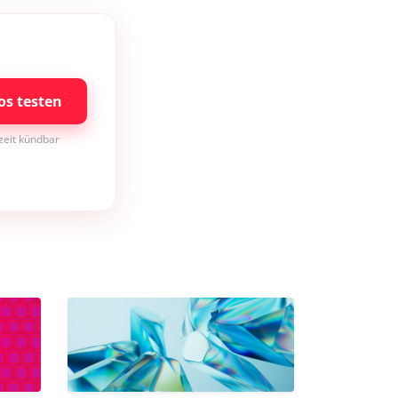
os testen
rzeit kündbar