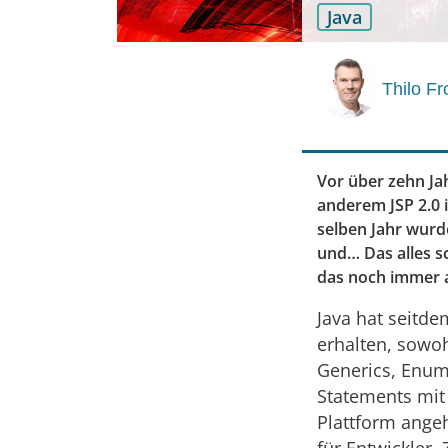
Java
Thilo Fr
Vor über zehn Ja
anderem JSP 2.0 
selben Jahr wurd
und… Das alles sc
das noch immer ak
Java hat seitd
erhalten, sowoh
Generics, Enum
Statements mit
Plattform angeh