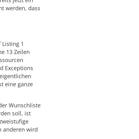
eits jetzt ein
ht werden, dass
 Listing 1
he 13 Zeilen
essourcen
d Exceptions
eigentlichen
t eine ganze
der Wunschliste
en soll, ist
zweistufige
um anderen wird