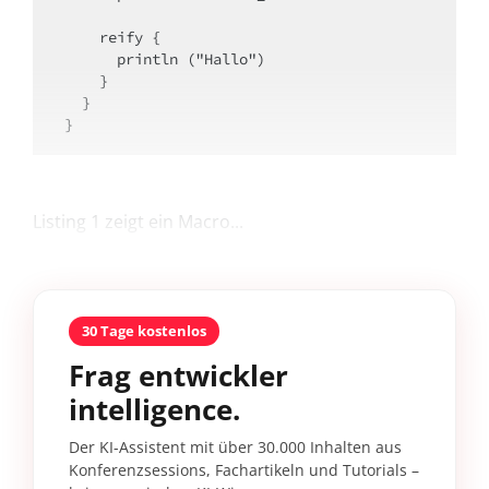
    reify {

      println ("Hallo")

    }

  }  

}
Listing 1 zeigt ein Macro...
30 Tage kostenlos
Frag entwickler
intelligence.
Der KI-Assistent mit über 30.000 Inhalten aus
Konferenzsessions, Fachartikeln und Tutorials –