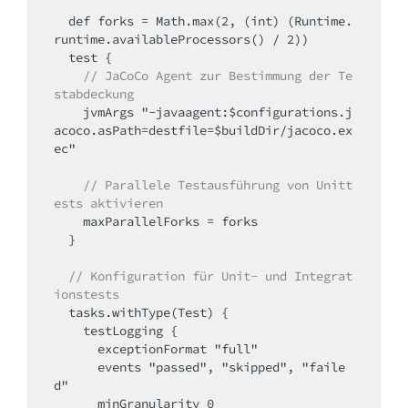
  def forks = Math.max(2, (int) (Runtime.
runtime.availableProcessors() / 2))

  test {

// JaCoCo Agent zur Bestimmung der Te
stabdeckung
    jvmArgs "-javaagent:$configurations.j
acoco.asPath=destfile=$buildDir/jacoco.ex
ec"

// Parallele Testausführung von Unitt
ests aktivieren
    maxParallelForks = forks

  }

// Konfiguration für Unit- und Integrat
ionstests
  tasks.withType(Test) {

    testLogging {

      exceptionFormat "full"

      events "passed", "skipped", "faile
d"

      minGranularity 0
