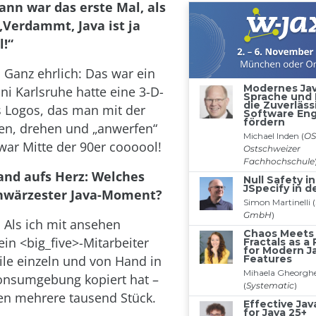
ann war das erste Mal, als
„Verdammt, Java ist ja
l!“
: Ganz ehrlich: Das war ein
ni Karlsruhe hatte eine 3-D-
s Logos, das man mit der
en, drehen und „anwerfen“
war Mitte der 90er coooool!
and aufs Herz: Welches
chwärzester Java-Moment?
: Als ich mit ansehen
ein <big_five>-Mitarbeiter
File einzeln und von Hand in
onsumgebung kopiert hat –
en mehrere tausend Stück.