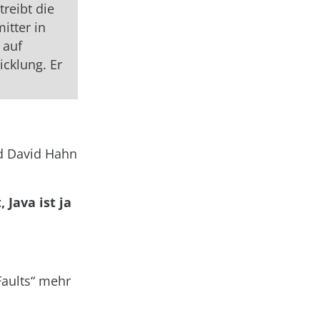
treibt die
itter in
 auf
cklung. Er
nd David Hahn
Java ist ja
Faults“ mehr