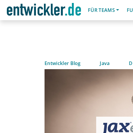
FÜR TEAMS
FU
Entwickler Blog
Java
D