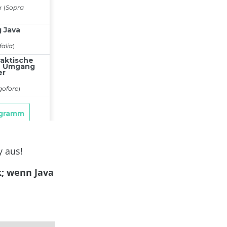
y aus!
k; wenn Java