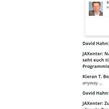
David Hahn
JAXenter: Na
seht euch t
Programmier
Kieran T. Bo
anyway …
David Hahn
JAXenter: Z