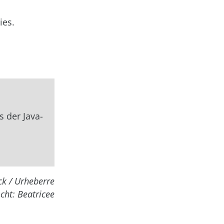
es.
s der Java-
ck / Urheberre
cht: Beatricee