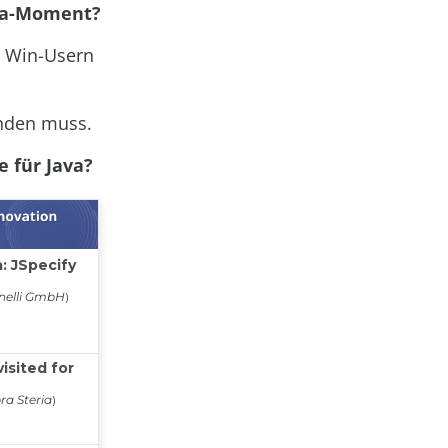
ava-Moment?
n Win-Usern
enden muss.
e für Java?