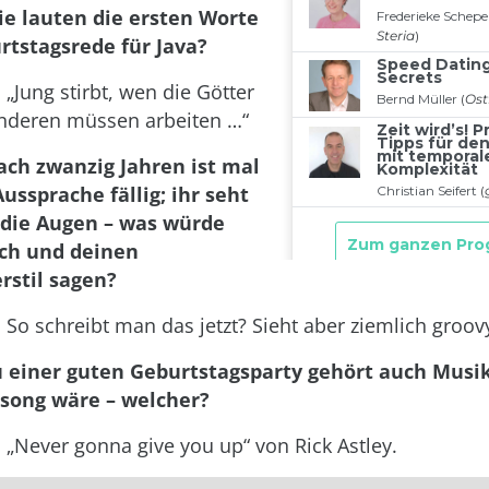
ie lauten die ersten Worte
rtstagsrede für Java?
: „Jung stirbt, wen die Götter
anderen müssen arbeiten …“
ach zwanzig Jahren ist mal
ussprache fällig; ihr seht
n die Augen – was würde
ich und deinen
stil sagen?
: So schreibt man das jetzt? Sieht aber ziemlich groov
u einer guten Geburtstagsparty gehört auch Musi
psong wäre – welcher?
: „Never gonna give you up“ von Rick Astley.