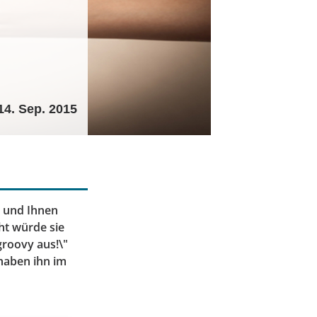
14. Sep. 2015
e und Ihnen
cht würde sie
groovy aus!\"
haben ihn im