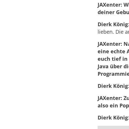
JAXenter: W
deiner Gebu
Dierk König
lieben. Die 
JAXenter: N
eine echte A
euch tief i
Java über d
Programmier
Dierk König
JAXenter: Z
also ein Po
Dierk König