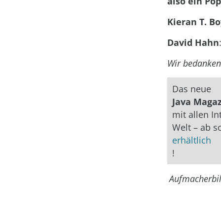
also ein Po
Kieran T. Bo
David Hahn
Wir bedanken 
Das neue
Java Maga
mit allen I
Welt – ab s
erhältlich
!
Aufmacherbi