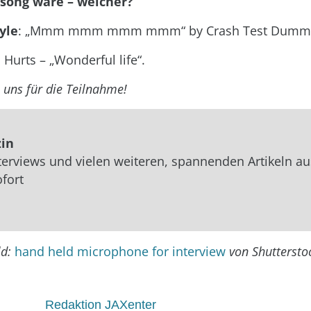
psong wäre – welcher?
yle
: „Mmm mmm mmm mmm“ by Crash Test Dummi
: Hurts – „Wonderful life“.
uns für die Teilnahme!
zin
nterviews und vielen weiteren, spannenden Artikeln au
ofort
ld:
hand held microphone for interview
von Shuttersto
Redaktion JAXenter