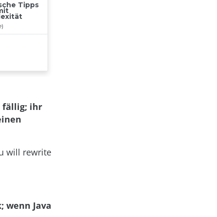
ällig; ihr
einen
u will rewrite
k; wenn Java