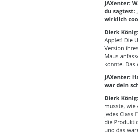
JAXenter: W
du sagtest: 
wirklich coo
Dierk König
Applet! Die U
Version ihre
Maus anfass
konnte. Das 
JAXenter: H
war dein s
Dierk König
musste, wie 
jedes Class 
die Produkti
und das war