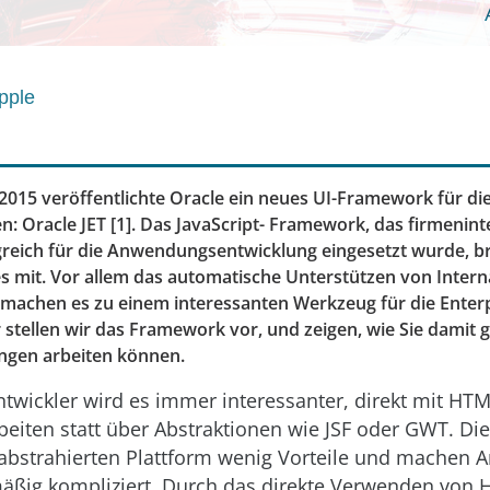
pple
2015 veröffentlichte Oracle ein neues UI-Framework für di
Oracle JET [1]. Das JavaScript- Framework, das firmeninte
lgreich für die Anwendungsentwicklung eingesetzt wurde, br
es mit. Vor allem das automatische Unterstützen von Intern
y machen es zu einem interessanten Werkzeug für die Enterp
 stellen wir das Framework vor, und zeigen, wie Sie damit 
ngen arbeiten können.
ntwickler wird es immer interessanter, direkt mit HT
rbeiten statt über Abstraktionen wie JSF oder GWT. Di
abstrahierten Plattform wenig Vorteile und machen
äßig kompliziert. Durch das direkte Verwenden von 