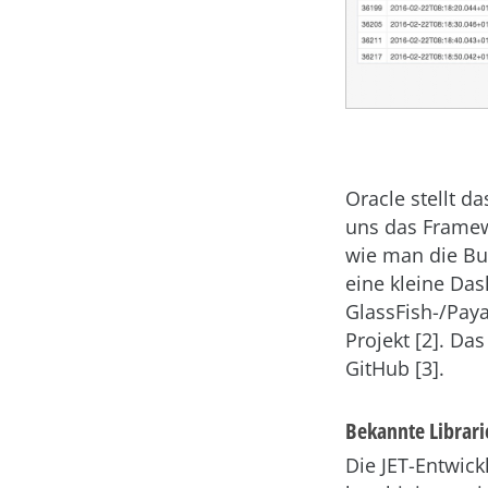
Oracle stellt d
uns das Framew
wie man die Bus
eine kleine Da
GlassFish-/Paya
Projekt [2]. Da
GitHub [3].
Bekannte Librari
Die JET-Entwic