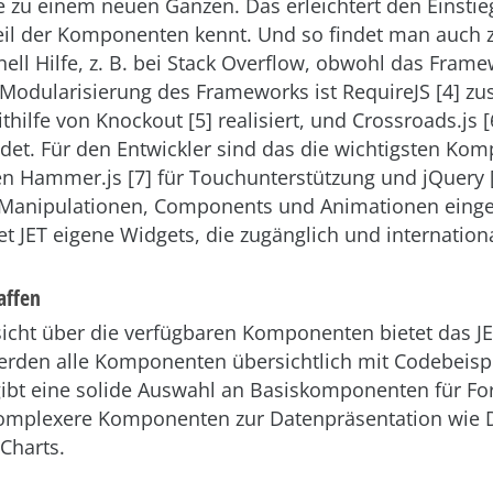
e zu einem neuen Ganzen. Das erleichtert den Einsti
Teil der Komponenten kennt. Und so findet man auch z
ll Hilfe, z. B. bei Stack Overflow, obwohl das Fram
e Modularisierung des Frameworks ist RequireJS [4] zu
thilfe von Knockout [5] realisiert, und Crossroads.js [
det. Für den Entwickler sind das die wichtigsten Ko
 Hammer.js [7] für Touchunterstützung und jQuery [
-Manipulationen, Components und Animationen einges
t JET eigene Widgets, die zugänglich und internationa
affen
sicht über die verfügbaren Komponenten bietet das 
werden alle Komponenten übersichtlich mit Codebeisp
 gibt eine solide Auswahl an Basiskomponenten für F
mplexere Komponenten zur Datenpräsentation wie D
Charts.