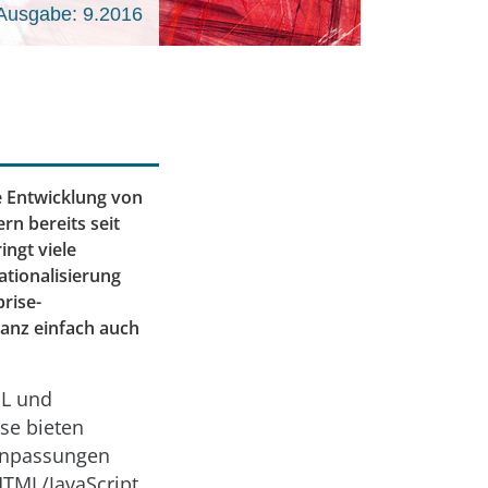
Ausgabe: 9.2016
e Entwicklung von
rn bereits seit
ingt viele
ationalisierung
rise-
ganz einfach auch
ML und
ese bieten
 Anpassungen
HTML/JavaScript