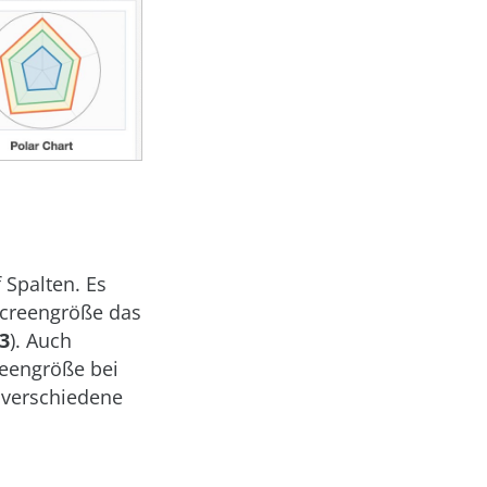
 Spalten. Es
 Screengröße das
3
). Auch
reengröße bei
r verschiedene