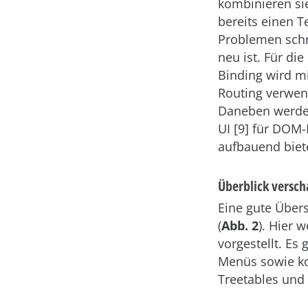
kombinieren si
bereits einen 
Problemen schne
neu ist. Für di
Binding wird mi
Routing verwen
Daneben werden
UI [9] für DOM
aufbauend biete
Überblick versch
Eine gute Über
(
Abb. 2
). Hier 
vorgestellt. Es
Menüs sowie ko
Treetables und 