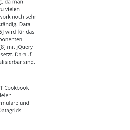
eg, da man
u vielen
ework noch sehr
ständig. Data
6] wird für das
mponenten.
8] mit jQuery
etzt. Darauf
lisierbar sind.
JET Cookbook
ielen
ormulare und
atagrids,