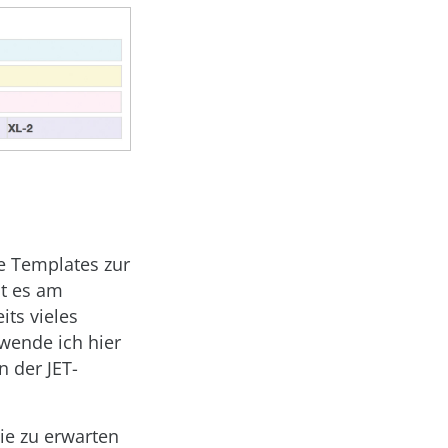
ge Templates zur
st es am
ts vieles
rwende ich hier
n der JET-
ie zu erwarten