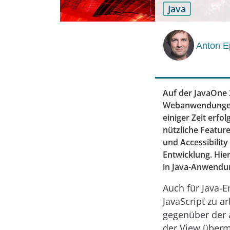
Java
Anton E
Auf der JavaOne 
Webanwendungen: 
einiger Zeit erfo
nützliche Featur
und Accessibilit
Entwicklung. Hier
in Java-Anwendu
Auch für Java-E
JavaScript zu a
gegenüber der 
der View überm