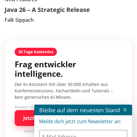
Java 26 – A Strategic Release
Falk Sippach
30 Tage kostenlos
Frag entwickler
intelligence.
Der KI-Assistent mit über 30.000 Inhalten aus
Konferenzsessions, Fachartikeln und Tutorials –
kein generisches KI-Wissen.
Danach 19,90 €/Monat mit entwickler.de BASIC
×
Bleibe auf dem neuesten Stand
Jetzt kostenlos testen
Melde dich jetzt zum Newsletter an:
Kein Risiko · jederzeit kündbar