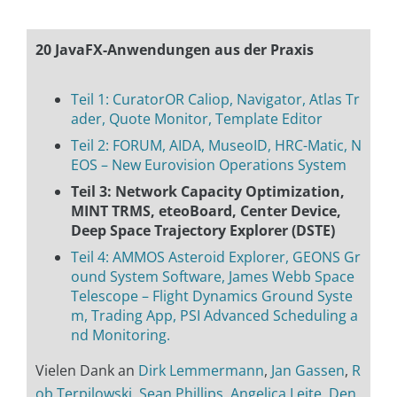
20 JavaFX-Anwendungen aus der Praxis
Teil 1: CuratorOR Caliop, Navigator, Atlas Tr
ader, Quote Monitor, Template Editor
Teil 2: FORUM, AIDA, MuseoID, HRC-Matic, N
EOS – New Eurovision Operations System
Teil 3: Network Capacity Optimization,
MINT TRMS, eteoBoard, Center Device,
Deep Space Trajectory Explorer (DSTE)
Teil 4: AMMOS Asteroid Explorer, GEONS Gr
ound System Software, James Webb Space
Telescope – Flight Dynamics Ground Syste
m, Trading App, PSI Advanced Scheduling a
nd Monitoring.
Vielen Dank an
Dirk Lemmermann
,
Jan Gassen
,
R
ob Terpilowski
,
Sean Phillips
,
Angelica Leite
,
Den