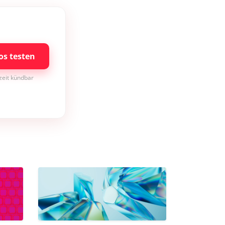
os testen
rzeit kündbar