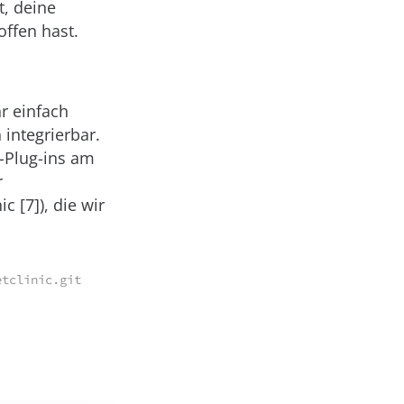
t, deine
ffen hast.
r einfach
 integrierbar.
-Plug-ins am
r
nic
[7]), die wir