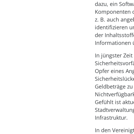
dazu, ein Soft
Komponenten od
z. B. auch ange
identifizieren 
der Inhaltsstof
Informationen ü
In jüngster Zei
Sicherheitsvor
Opfer eines An
Sicherheitslück
Geldbeträge zu 
Nichtverfügbark
Gefühlt ist ak
Stadtverwaltun
Infrastruktur.
In den Vereinig