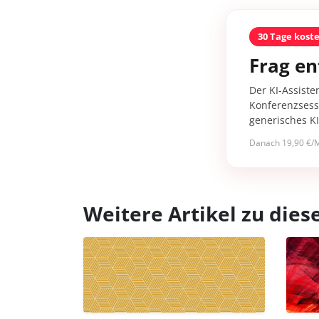
30 Tage kost
Frag en
Der KI-Assiste
Konferenzsessi
generisches K
Danach 19,90 €/M
Weitere Artikel zu di