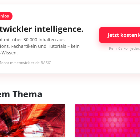
enlos
twickler intelligence.
Jetzt kostenl
nt mit über 30.000 Inhalten aus
ons, Fachartikeln und Tutorials – kein
Kein Risiko · jede
I-Wissen.
onat mit entwickler.de BASIC
esem Thema