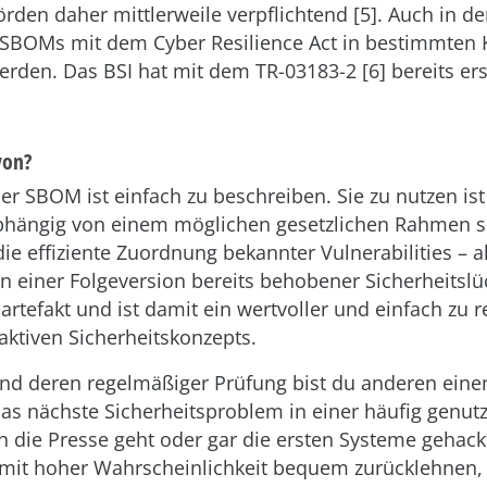
den daher mittlerweile verpflichtend [5]. Auch in d
SBOMs mit dem Cyber Resilience Act in bestimmten 
erden. Das BSI hat mit dem TR-03183-2 [6] bereits er
von?
r SBOM ist einfach zu beschreiben. Sie zu nutzen is
bhängig von einem möglichen gesetzlichen Rahmen s
die effiziente Zuordnung bekannter Vulnerabilities – 
in einer Folgeversion bereits behobener Sicherheitslü
rtefakt und ist damit ein wertvoller und einfach zu r
aktiven Sicherheitskonzepts.
nd deren regelmäßiger Prüfung bist du anderen einen
s nächste Sicherheitsproblem in einer häufig genutz
h die Presse geht oder gar die ersten Systeme gehac
 mit hoher Wahrscheinlichkeit bequem zurücklehnen, 