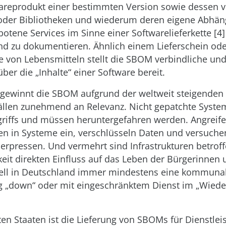
wareprodukt einer bestimmten Version sowie dessen 
er Bibliotheken und wiederum deren eigene Abhäng
botene Services im Sinne einer Softwarelieferkette [4]
und zu dokumentieren. Ähnlich einem Lieferschein od
fe von Lebensmitteln stellt die SBOM verbindliche und 
ber die „Inhalte“ einer Software bereit.
t gewinnt die SBOM aufgrund der weltweit steigenden
fällen zunehmend an Relevanz. Nicht gepatchte Syst
griffs und müssen heruntergefahren werden. Angreif
en in Systeme ein, verschlüsseln Daten und versuche
erpressen. Und vermehrt sind Infrastrukturen betrof
eit direkten Einfluss auf das Leben der Bürgerinnen 
tuell in Deutschland immer mindestens eine kommuna
g „down“ oder mit eingeschränktem Dienst im „Wiede
ten Staaten ist die Lieferung von SBOMs für Dienstlei