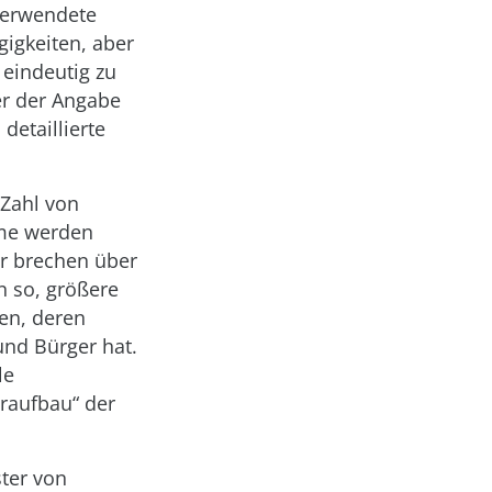
verwendete
igkeiten, aber
 eindeutig zu
er der Angabe
detaillierte
 Zahl von
eme werden
er brechen über
n so, größere
fen, deren
und Bürger hat.
le
raufbau“ der
ster von