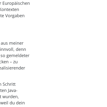
er Europäischen
Kontexten
ste Vorgaben
t aus meiner
innvoll, denn
also gemeldeter
cken – zu
ealisierender
 Schritt
ten Java-
kt wurden,
weil du dein