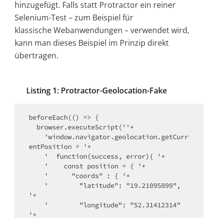
hinzugefügt. Falls statt Protractor ein reiner
Selenium-Test – zum Beispiel für
klassische Webanwendungen – verwendet wird,
kann man dieses Beispiel im Prinzip direkt
übertragen.
Listing 1: Protractor-­Geolocation-Fake
beforeEach(() => {

  browser.executeScript(''+

    'window.navigator.geolocation.getCurr
entPosition = '+

    '  function(success, error){ '+

    '    const position = { '+

    '      "coords" : { '+

    '        "latitude": "19.21095899", 
'+

    '        "longitude": "52.31412314" 
'+
