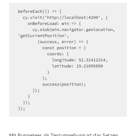
beforeEach(() => {

  cy.visit('http://localhost:4200', {

    onBeforeLoad: win => {

      cy.stub(win.navigator.geolocation, 
'getCurrentPosition',

        (success, error) => {

          const position = {

            coords: {

              longitude: 52.31412314,

              latitude: 19.21095899

            }

          };

          success(position);

      });

    }

  });

});
Mit Puppeteer als Testumgebung ist das Setzen