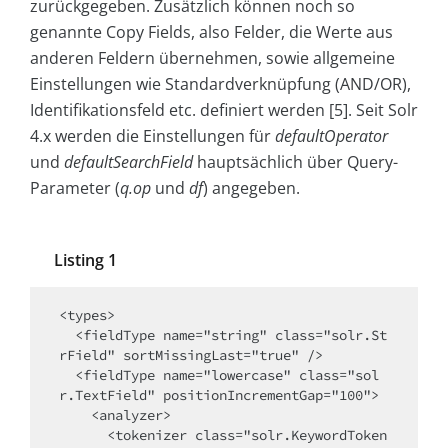
zurückgegeben. Zusätzlich können noch so
genannte Copy Fields, also Felder, die Werte aus
anderen Feldern übernehmen, sowie allgemeine
Einstellungen wie Standardverknüpfung (AND/OR),
Identifikationsfeld etc. definiert werden [5]. Seit Solr
4.x werden die Einstellungen für
defaultOperator
und
defaultSearchField
hauptsächlich über Query-
Parameter (
q.op
und
df
) angegeben.
Listing 1
<types>

  <fieldType name="string" class="solr.St
rField" sortMissingLast="true" /> 

  <fieldType name="lowercase" class="sol
r.TextField" positionIncrementGap="100">

    <analyzer>

      <tokenizer class="solr.KeywordToken