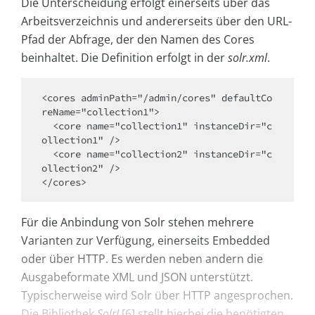
Die Unterscheidung erfolgt einerseits über das
Arbeitsverzeichnis und andererseits über den URL-
Pfad der Abfrage, der den Namen des Cores
beinhaltet. Die Definition erfolgt in der
solr.xml
.
<cores adminPath="/admin/cores" defaultCo
reName="collection1">

  <core name="collection1" instanceDir="c
ollection1" />

  <core name="collection2" instanceDir="c
ollection2" />

</cores>
Für die Anbindung von Solr stehen mehrere
Varianten zur Verfügung, einerseits Embedded
oder über HTTP. Es werden neben andern die
Ausgabeformate XML und JSON unterstützt.
Typischerweise wird Solr über HTTP angesprochen.
Die Bibliothek
SolrJ
[6] stellt hierbei die benötigten