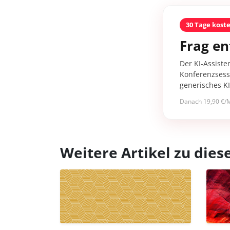
30 Tage kost
Frag en
Der KI-Assiste
Konferenzsessi
generisches K
Danach 19,90 €/M
Weitere Artikel zu di