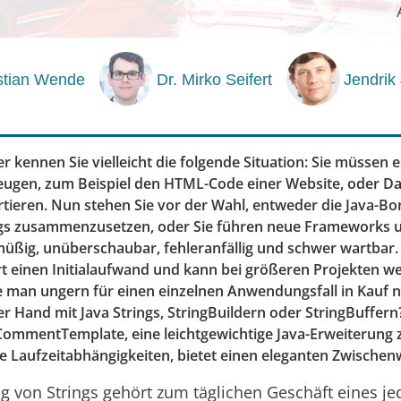
istian Wende
Dr. Mirko Seifert
Jendrik
er kennen Sie vielleicht die folgende Situation: Sie müssen
eugen, zum Beispiel den HTML-Code einer Website, oder Da
tieren. Nun stehen Sie vor der Wahl, entweder die Java-Bo
gs zusammenzusetzen, oder Sie führen neue Frameworks un
 müßig, unüberschaubar, fehleranfällig und schwer wartbar.
rt einen Initialaufwand und kann bei größeren Projekten w
e man ungern für einen einzelnen Anwendungsfall in Kauf
er Hand mit Java Strings, StringBuildern oder StringBuffer
 CommentTemplate, eine leichtgewichtige Java-Erweiterung z
 Laufzeitabhängigkeiten, bietet einen eleganten Zwischen
g von Strings gehört zum täglichen Geschäft eines j