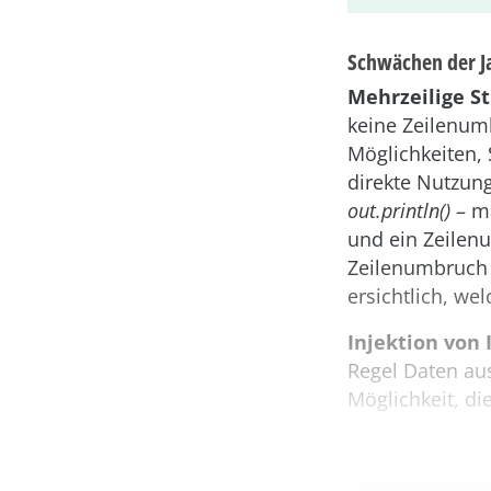
Schwächen der Ja
Mehrzeilige St
keine Zeilenumb
Möglichkeiten, 
direkte Nutzun
out.println()
– ma
und ein Zeilen
Zeilenumbruch 
ersichtlich, we
Injektion von 
Regel Daten aus
Möglichkeit, die