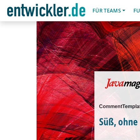
FÜR TEAMS
FU
CommentTemplate 
Süß, ohne