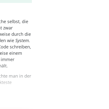
he selbst, die
at zwar
weise durch die
den wie
System.
Code schreiben,
eise einem
t immer
ält.
chte man in der
kteste