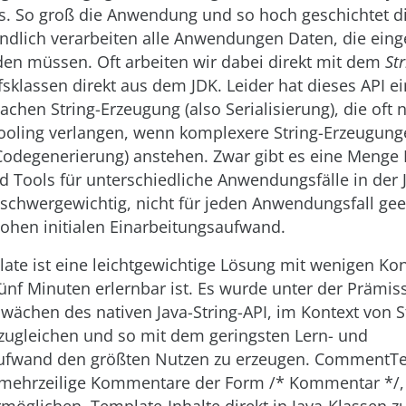
. So groß die Anwendung und so hoch geschichtet di
tendlich verarbeiten alle Anwendungen Daten, die ein
rden müssen. Oft arbeiten wir dabei direkt mit dem
Str
fsklassen direkt aus dem JDK. Leider hat dieses API e
chen String-Erzeugung (also Serialisierung), die oft 
oling verlangen, wenn komplexere String-Erzeugungen
Codegenerierung) anstehen. Zwar gibt es eine Menge 
 Tools für unterschiedliche Anwendungsfälle in der J
 schwergewichtig, nicht für jeden Anwendungsfall ge
hohen initialen Einarbeitungsaufwand.
e ist eine leichtgewichtige Lösung mit wenigen Kon
ünf Minuten erlernbar ist. Es wurde unter der Prämiss
wächen des nativen Java-String-API, im Kontext von S
zugleichen und so mit dem geringsten Lern- und
ufwand den größten Nutzen zu erzeugen. CommentTe
 mehrzeilige Kommentare der Form /* Kommentar */