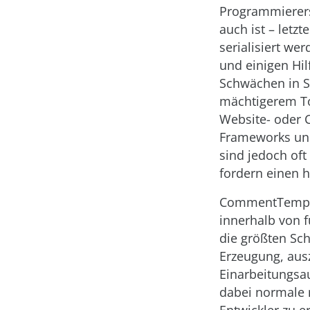
Programmierers
auch ist – letz
serialisiert we
und einigen Hil
Schwächen in Sa
mächtigerem To
Website- oder 
Frameworks und
sind jedoch oft
fordern einen 
CommentTemplat
innerhalb von f
die größten Sch
Erzeugung, aus
Einarbeitungsa
dabei normale