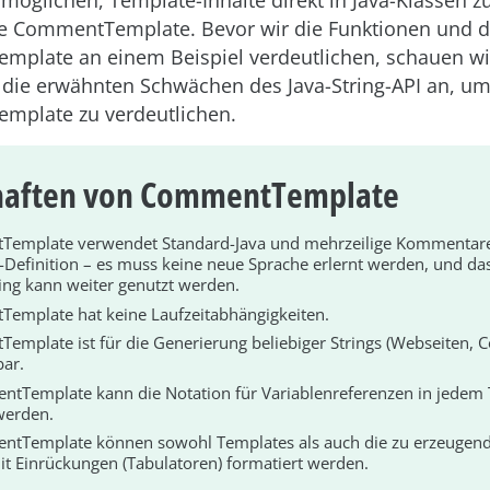
rmöglichen, Template-Inhalte direkt in Java-Klassen zu
e CommentTemplate. Bevor wir die Funktionen und 
plate an einem Beispiel verdeutlichen, schauen wi
 die erwähnten Schwächen des Java-String-API an, u
mplate zu verdeutlichen.
haften von CommentTemplate
emplate verwendet Standard-Java und mehrzeilige Kommentare 
-Definition – es muss keine neue Sprache erlernt werden, und d
ing kann weiter genutzt werden.
emplate hat keine Laufzeitabhängigkeiten.
mplate ist für die Generierung beliebiger Strings (Webseiten, Co
ar.
ntTemplate kann die Notation für Variablenreferenzen in jedem 
werden.
ntTemplate können sowohl Templates als auch die zu erzeugend
mit Einrückungen (Tabulatoren) formatiert werden.