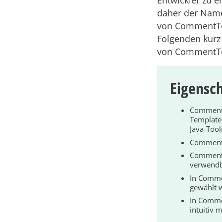
Entwickler zu e
daher der Nam
von CommentTem
Folgenden kurz
von CommentTe
Eigensc
CommentT
Template
Java-Tool
CommentT
CommentTe
verwendb
In Comme
gewählt 
In Comme
intuitiv 