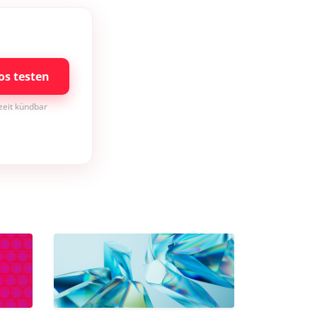
os testen
rzeit kündbar