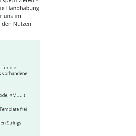
 spezifizieren –
die Handhabung
r uns im
m den Nutzen
für die
as vorhandene
de, XML ...)
Template frei
en Strings