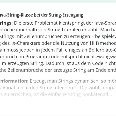
va-String-Klasse bei der String-Erzeugung
rings:
Die erste Problematik entspringt der Java-Sprac
rüche innerhalb von String-Literalen erlaubt. Man h
Strings mit Zeilenumbrüchen zu erzeugen – beispiels
g des
\n-
Charakters oder die Nutzung von Hilfsmetho
n muss jedoch in jedem Fall einiges an Boilerplate-
umbruch im Programmcode entspricht nicht zwangsw
im erzeugten String. Dadurch ist aus dem Code nich
lche Zeilenumbrüche der erzeugte String am Ende enth
Information:
Erzeugt man Strings dynamisch, so mö
 Variablen in den String integrieren. Die wohl kompa
s zu erreichen, ist die einfache String-Konkatenati...