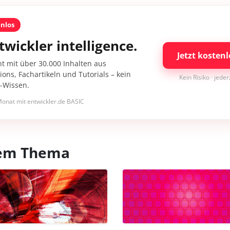
enlos
twickler intelligence.
Jetzt kostenl
nt mit über 30.000 Inhalten aus
ons, Fachartikeln und Tutorials – kein
Kein Risiko · jede
I-Wissen.
onat mit entwickler.de BASIC
esem Thema