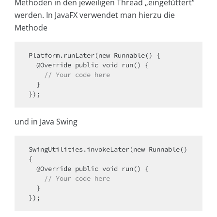
Methoden in den jeweiligen Thread „eingefüttert“
werden. In JavaFX verwendet man hierzu die
Methode
Platform.runLater(new Runnable() { 

    // Your code here
  }

}); 
und in Java Swing
SwingUtilities.invokeLater(new Runnable() 
{

    // Your code here 
  }

});