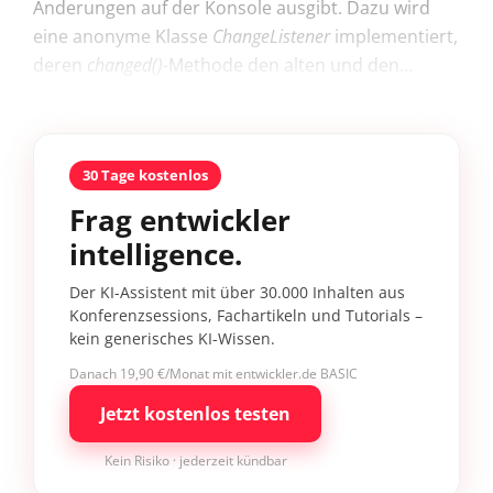
Änderungen auf der Konsole ausgibt. Dazu wird
eine anonyme Klasse
Change­Listener
implementiert,
deren
changed()-
Methode den alten und den...
30 Tage kostenlos
Frag entwickler
intelligence.
Der KI-Assistent mit über 30.000 Inhalten aus
Konferenzsessions, Fachartikeln und Tutorials –
kein generisches KI-Wissen.
Danach 19,90 €/Monat mit entwickler.de BASIC
Jetzt kostenlos testen
Kein Risiko · jederzeit kündbar