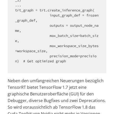
... 

trt_graph = trt.create_inference_graph(

                 input_graph_def = frozen
_graph_def, 

                 outputs = output_node_na
me,

                 max_batch_size=batch_siz
e,

                 max_workspace_size_bytes
=workspace_size,

                 precision_mode=precisio
n)  # Get optimized graph

Neben den umfangreichen Neuerungen bezüglich
TensorRT bietet TensorFlow 1.7 jetzt eine
graphische Benutzeroberfläche (GUI) für den
Debugger, diverse Bugfixes und zwei Deprecations.
So wird voraussichtlich ab TensorFlow 1.8 das
Cuda-Toolkit von Nvidia nicht mehr in Versionen