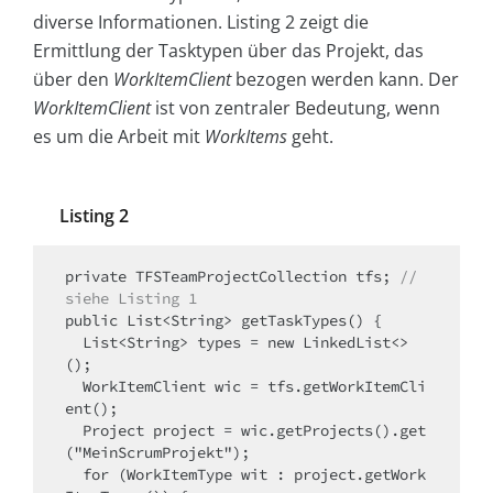
diverse Informationen. Listing 2 zeigt die
Ermittlung der Tasktypen über das Projekt, das
über den
WorkItemClient
bezogen werden kann. Der
WorkItemClient
ist von zentraler Bedeutung, wenn
es um die Arbeit mit
WorkItems
geht.
Listing 2
private TFSTeamProjectCollection tfs; 
// 
siehe Listing 1
public List<String> getTaskTypes() {

  List<String> types = new LinkedList<>
();

  WorkItemClient wic = tfs.getWorkItemCli
ent();

  Project project = wic.getProjects().get
("MeinScrumProjekt");

  for (WorkItemType wit : project.getWork