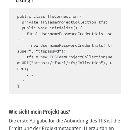
Listing 1
public class TfsConnection {

  private TFSTeamProjectCollection tfs;

  public void initialize() {

    final UsernamePasswordCredentials use
r = 

      new UsernamePasswordCredentials("tf
suser", "tfspasswd");

    tfs = new TFSTeamProjectCollection(ne
w URI("https://tfsurl/tfs/Collection"), u
ser);

    ...

  }

}
Wie sieht mein Projekt aus?
Die erste Aufgabe für die Anbindung des TFS ist die
Ermittlung der Projektmetadaten. Hierzu zählen