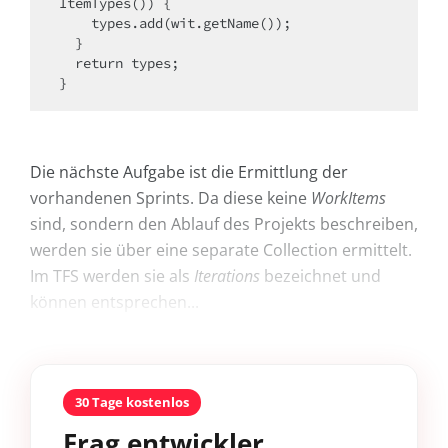
ItemTypes()) {

    types.add(wit.getName());

  }

  return types;

}
Die nächste Aufgabe ist die Ermittlung der
vorhandenen Sprints. Da diese keine
WorkItems
sind, sondern den Ablauf des Projekts beschreiben,
werden sie über eine separate Collection ermittelt.
Im TFS werden sie als
Iterations
bezeichnet und
können entsprechen...
30 Tage kostenlos
Frag entwickler