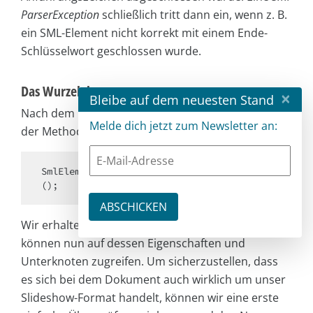
ParserException
schließlich tritt dann ein, wenn z. B.
ein SML-Element nicht korrekt mit einem Ende-
Schlüsselwort geschlossen wurde.
Das Wurzelelement
×
Bleibe auf dem neuesten Stand
Nach dem Laden des Dokuments greifen wir mit
Melde dich jetzt zum Newsletter an:
der Methode
getRoot
auf dessen Wurzelelement zu.
SmlElement rootElement = document.getRoot
();
Wir erhalten ein Objekt vom Typ
SmlElement
und
können nun auf dessen Eigenschaften und
Unterknoten zugreifen. Um sicherzustellen, dass
es sich bei dem Dokument auch wirklich um unser
Slideshow-Format handelt, können wir eine erste