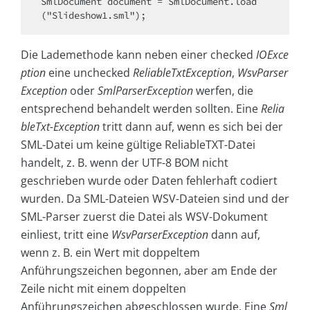
SmlDocument document = SmlDocument.load
("Slideshow1.sml");
Die Lademethode kann neben einer checked
IOExce
ption
eine unchecked
ReliableTxtException
,
WsvParser
Exception
oder
SmlParserException
werfen, die
entsprechend behandelt werden sollten. Eine
Relia
bleTxt-Exception
tritt dann auf, wenn es sich bei der
SML-Datei um keine gültige ReliableTXT-Datei
handelt, z. B. wenn der UTF-8 BOM nicht
geschrieben wurde oder Daten fehlerhaft codiert
wurden. Da SML-Dateien WSV-Dateien sind und der
SML-Parser zuerst die Datei als WSV-Dokument
einliest, tritt eine
WsvParserException
dann auf,
wenn z. B. ein Wert mit doppeltem
Anführungszeichen begonnen, aber am Ende der
Zeile nicht mit einem doppelten
Anführungszeichen abgeschlossen wurde. Eine
Sml