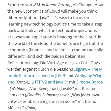
Experten von
IBM, in ihrem Vortrag
„All Change! How
the new Economics of Cloud will make you think
differently about Java“. „It’s easy to focus on
learning new technology but it’s time to take a step
back and look at what the technical implications
are when an application is heading to the cloud. In
the world of the cloud the benefits are high but the
economics (financial and technical) can be radically
different“, sind sich die beiden bekannten
Referenten einig. Die Vorträge der Java Core Days
werden ergänzt durch die Sessions „
Jigsaw – The M
odule Platform arrived in JDK 9
“ mit
Wolfgang Weig
end
(
Oracle)
,
„
HTTP/2 and Java 9
“ mit
Simone Borde
t
(
Webtide),
„Von Swing nach JavaFX“ mit Karsten
Lentzsch (
JGoodies Software) sowie
„Was jeder Java-
Entwickler über Strings wissen sollte“ mit Bernd
Müller (
Ostfalia).