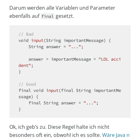
Darum werden alle Variablen und Parameter
ebenfalls auf
gesetzt.
final
// Bad
void
input
(String importantMessage)
{

    String answer = 
"..."
;

    answer = importantMessage = 
"LOL acci
dent"
;

}

// Good
final
void
input
(
final
 String importantMe
ssage)
{

final
 String answer = 
"..."
;

Ok, ich geb’s zu. Diese Regel halte ich nicht
besonders oft ein, obwohl ich es sollte.
Wäre Java n