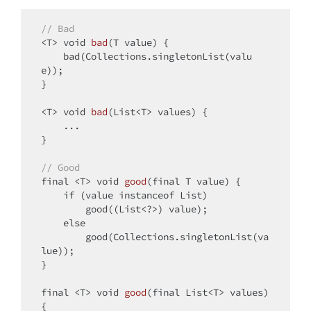
// Bad
<T> 
void
bad
(T value)
{

    bad(Collections.singletonList(valu
e));

}

<T> 
void
bad
(List<T> values)
{

    ...

}

// Good
final
 <T> 
void
good
(
final
 T value)
{

if
 (value 
instanceof
 List)

        good((List<?>) value);

else
        good(Collections.singletonList(va
lue));

}

final
 <T> 
void
good
(
final
 List<T> values)
{
