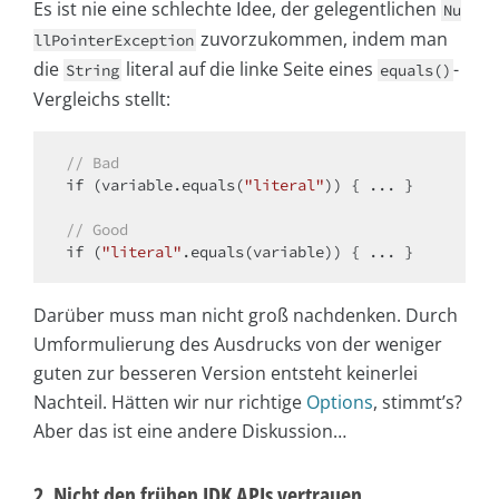
Es ist nie eine schlechte Idee, der gelegentlichen
Nu
zuvorzukommen, indem man
llPointerException
die
literal auf die linke Seite eines
-
String
equals()
Vergleichs stellt:
// Bad
if
 (variable.equals(
"literal"
)) { ... }

// Good
if
 (
"literal"
Darüber muss man nicht groß nachdenken. Durch
Umformulierung des Ausdrucks von der weniger
guten zur besseren Version entsteht keinerlei
Nachteil. Hätten wir nur richtige
Options
, stimmt’s?
Aber das ist eine andere Diskussion…
2. Nicht den frühen JDK APIs vertrauen