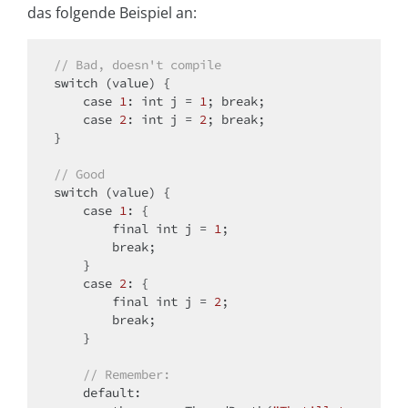
das folgende Beispiel an:
// Bad, doesn't compile
switch
 (value) {

case
1
: 
int
 j = 
1
; 
break
;

case
2
: 
int
 j = 
2
; 
break
;

}

// Good
switch
 (value) {

case
1
: {

final
int
 j = 
1
;

break
;

    }

case
2
: {

final
int
 j = 
2
;

break
;

    }

// Remember:
default
:
