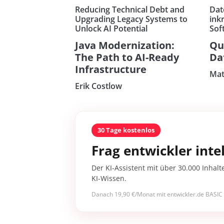
Reducing Technical Debt and
Dat
Upgrading Legacy Systems to
ink
Unlock AI Potential
Sof
Java Modernization:
Qu
The Path to AI-Ready
Da
Infrastructure
Mat
Erik Costlow
30 Tage kostenlos
Frag entwickler intel
Der KI-Assistent mit über 30.000 Inhalt
KI-Wissen.
Danach 19,90 €/Monat mit entwickler.de BASIC