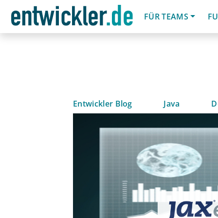
FÜR TEAMS
FU
Entwickler Blog
Java
D