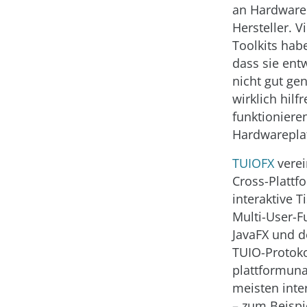
an Hardware
Hersteller. V
Toolkits ha
dass sie ent
nicht gut ge
wirklich hilf
funktioniere
Hardwarepla
TUIOFX
verei
Cross-Platt
interaktive 
Multi-User-F
JavaFX und
TUIO-Protokol
plattformuna
meisten inte
– zum Beispi