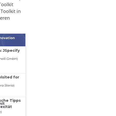
Toolkit
 Toolkit in
ieren