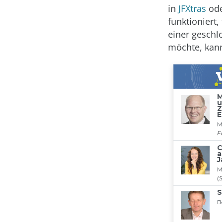
in
JFXtras
od
funktioniert,
einer gesch
möchte, kann