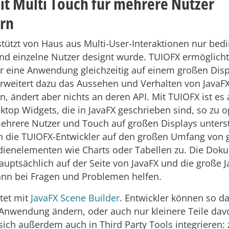
it Multi Touch für mehrere Nutzer
rn
stützt von Haus aus Multi-User-Interaktionen nur bedin
d einzelne Nutzer designt wurde. TUIOFX ermöglicht
 eine Anwendung gleichzeitig auf einem großen Disp
erweitert dazu das Aussehen und Verhalten von JavaFX
 ändert aber nichts an deren API. Mit TUIOFX ist e
ktop Widgets, die in JavaFX geschrieben sind, so zu o
ehrere Nutzer und Touch auf großen Displays unters
n die TUIOFX-Entwickler auf den großen Umfang von 
ienelementen wie Charts oder Tabellen zu. Die Dok
hauptsächlich auf der Seite von JavaFX und die große J
nn bei Fragen und Problemen helfen.
tet mit
JavaFX Scene Builder
. Entwickler können so d
 Anwendung ändern, oder auch nur kleinere Teile dav
 sich außerdem auch in Third Party Tools integrieren: