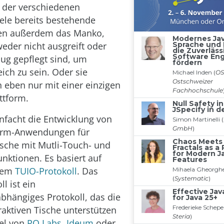
 der verschiedenen
iele bereits bestehende
ben außerdem das Manko,
weder nicht ausgreift oder
nug gepflegt sind, um
reich zu sein. Oder sie
n eben nur mit einer einzigen
ttform.
nfacht die Entwicklung von
form-Anwendungen für
Tische mit Mutli-Touch- und
unktionen. Es basiert auf
 dem
TUIO-Protokoll
. Das
l ist ein
bhängiges Protokoll, das die
raktiven Tische unterstützen
el von
PQ Labs
,
Ideum
oder