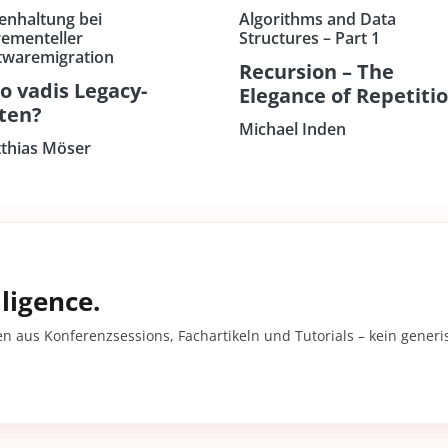
enhaltung bei
Algorithms and Data
rementeller
Structures – Part 1
twaremigration
Recursion – The
o vadis Legacy-
Elegance of Repetiti
ten?
Michael Inden
thias Möser
ligence.
en aus Konferenzsessions, Fachartikeln und Tutorials – kein gener