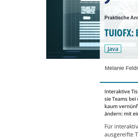
Praktische An
TUIOFX: E
Java
Melanie Fel
Interaktive T
sie Teams bei
kaum vernünfti
ändern: mit e
Für interakti
ausgereifte T