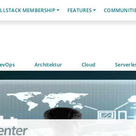
LLSTACK MEMBERSHIP
FEATURES
COMMUNITI
evOps
Architektur
Cloud
Serverle