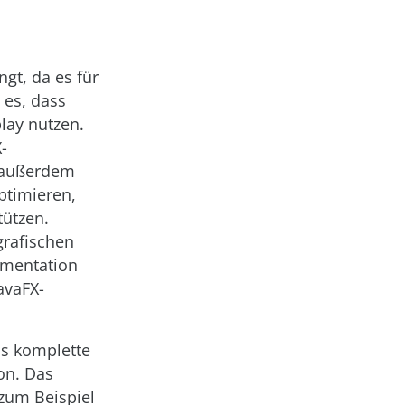
gt, da es für
 es, dass
lay nutzen.
-
s außerdem
ptimieren,
tützen.
grafischen
umentation
avaFX-
as komplette
on. Das
 zum Beispiel