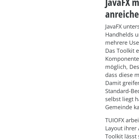
JavaFX m
anreiche
JavaFX unter
Handhelds un
mehrere User
Das Toolkit 
Komponenten,
möglich, Des
dass diese m
Damit greife
Standard-Bed
selbst liegt 
Gemeinde ka
TUIOFX arbei
Layout ihrer
Toolkit lässt