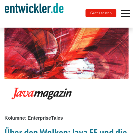
Gratis testen
Kolumne: EnterpriseTales
Über den Wolken: Java EE und die