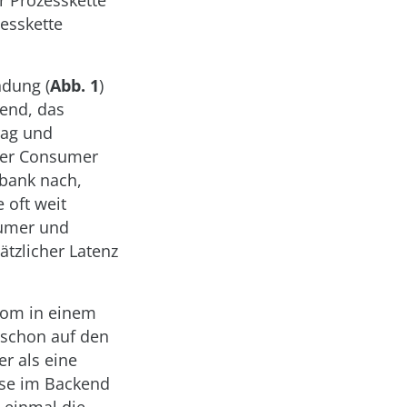
r Prozesskette
zesskette
ndung (
Abb. 1
)
end, das
rag und
t der Consumer
nbank nach,
 oft weit
sumer und
ätzlicher Latenz
trom in einem
 schon auf den
r als eine
sse im Backend