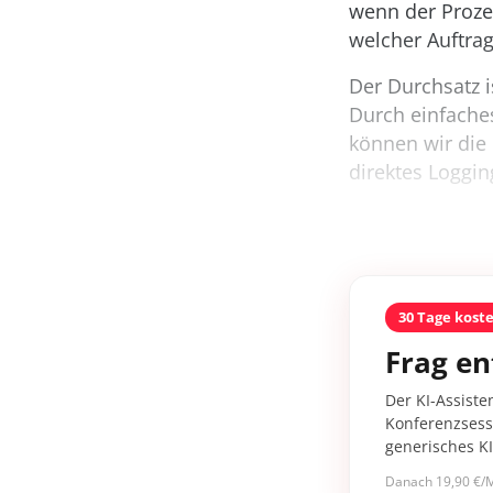
wenn der Prozes
welcher Auftra
Der Durchsatz is
Durch einfache
können wir die
direktes Loggin
30 Tage kost
Frag en
Der KI-Assiste
Konferenzsessi
generisches K
Danach 19,90 €/M