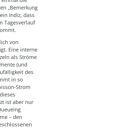
 einmal die
sten „Bemerkung
ein Indiz, dass
im Tagesverlauf
 kommt.
lich von
t. Eine interne
zeln als Ströme
umente (und
ufälligkeit des
immt in so
oisson-Strom
 dieses
t ist aber nur
 Queueing
öme – den
geschlossenen