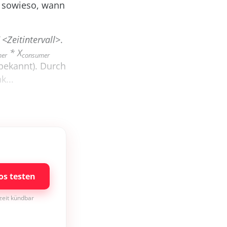
r sowieso, wann
 <Zeitintervall>
.
* X
mer
consumer
bekannt). Durch
k...
os testen
rzeit kündbar