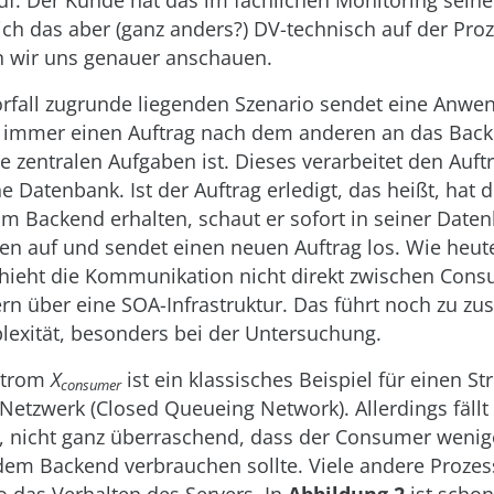
f. Der Kunde hat das im fachlichen Monitoring seine
ich das aber (ganz anders?) DV-technisch auf der Pro
en wir uns genauer anschauen.
rfall zugrunde liegenden Szenario sendet eine Anwe
 immer einen Auftrag nach dem anderen an das Back
ie zentralen Aufgaben ist. Dieses verarbeitet den Auft
ine Datenbank. Ist der Auftrag erledigt, das heißt, ha
m Backend erhalten, schaut er sofort in seiner Date
ten auf und sendet einen neuen Auftrag los. Wie heute
schieht die Kommunikation nicht direkt zwischen Con
rn über eine SOA-Infrastruktur. Das führt noch zu zus
exität, besonders bei der Untersuchung.
)Strom
X
ist ein klassisches Beispiel für einen S
consumer
Netzwerk (Closed Queueing Network). Allerdings fällt
f, nicht ganz überraschend, dass der Consumer wenige
dem Backend verbrauchen sollte. Viele andere Proze