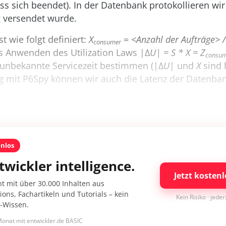
s sich beendet). In der Datenbank protokollieren wi
g versendet wurde.
t wie folgt definiert:
X
=
<Anzahl der Aufträge> /
consumer
s Anwenden des Utilization Laws |Δ
U| = S * X = Z
consu
 unbekannte Servicezeit bestimmen (|Δ
U
| und
X
sind 
g mit P6Spy können wir auch die Latenz der Datenban
enlos
twickler intelligence.
Jetzt kostenl
nt mit über 30.000 Inhalten aus
ons, Fachartikeln und Tutorials – kein
Kein Risiko · jede
I-Wissen.
onat mit entwickler.de BASIC