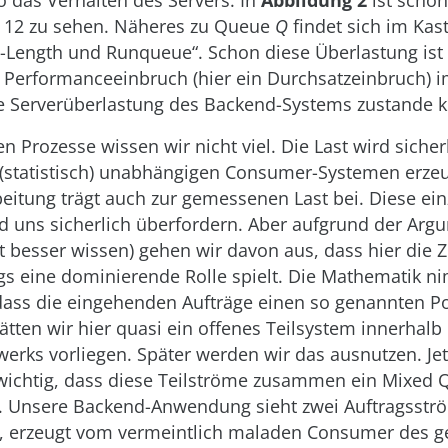
 das Verhalten des Servers. In
Abbildung 2
ist schon
 12 zu sehen. Näheres zu Queue
Q
findet
sich im Ka
e-Length und Runqueue“.
Schon diese Überlastung ist 
e Performanceeinbruch (hier ein Durchsatzeinbruch) 
ke Serverüberlastung des Backend-Systems zustande
n Prozesse wissen wir nicht viel. Die Last wird sicher
 (statistisch) unabhängigen Consumer-Systemen erzeug
itung trägt auch zur gemessenen Last bei. Diese ein
rd uns sicherlich überfordern. Aber aufgrund der Arg
ht besser wissen) gehen wir davon aus, dass hier die Z
gs eine dominierende Rolle spielt. Die Mathematik n
 dass die eingehenden Aufträge einen so genannten P
ätten wir hier quasi ein offenes Teilsystem innerhalb
rks vorliegen. Später werden wir das ausnutzen. Jetz
 wichtig, dass diese Teilströme zusammen ein Mixed
. Unsere Backend-Anwendung sieht zwei Auftragsstr
, erzeugt vom vermeintlich maladen Consumer des 