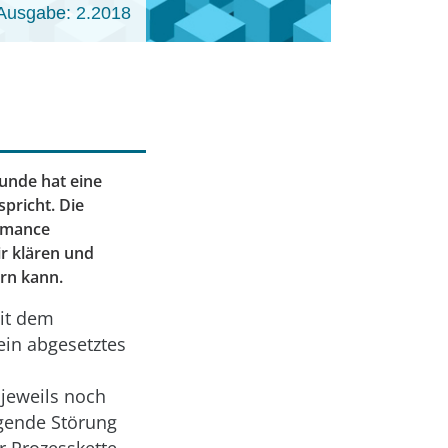
Ausgabe: 2.2018
Kunde hat eine
pricht. Die
ormance
ir klären und
ern kann.
it dem
 ein abgesetztes
jeweils noch
egende Störung