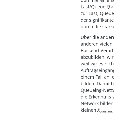
dominieren also
Last/Queue
Q
>
zur Last, Queu
der signifikant
durch die star
Über die andere
anderen vielen
Backend-Verarbe
abzubilden, wi
weil wir es nic
Auftragseingan
einem Fall an,
bilden. Damit h
Queueing-Netzwe
die Erkenntnis
Network bilden
kleinen
X
consumer