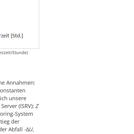
eszeit/Stunde)
iche Annahmen:
konstanten
sich unsere
Server (ISRV):
Z
toring-System
tieg der
er Abfall -Δ
U
,