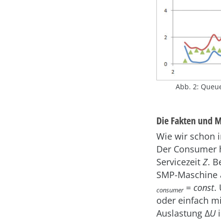
Abb. 2: Queue
Die Fakten und 
Wie wir schon 
Der Consumer h
Servicezeit
Z
. B
SMP-Maschine au
=
const
.
consumer
oder einfach m
Auslastung Δ
U
i