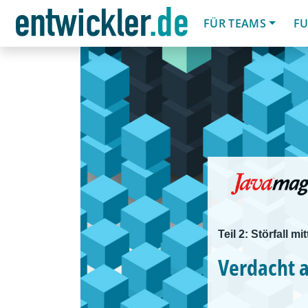
FÜR TEAMS
FU
Teil 2: Störfall 
Verdacht 