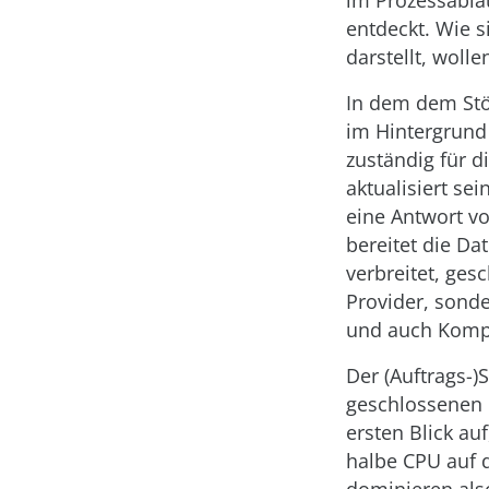
im Prozessablau
entdeckt. Wie s
darstellt, woll
In dem dem Stö
im Hintergrund
zuständig für d
aktualisiert se
eine Antwort vo
bereitet die Da
verbreitet, ge
Provider, sonde
und auch Kompl
Der (Auftrags-
geschlossenen 
ersten Blick au
halbe CPU auf 