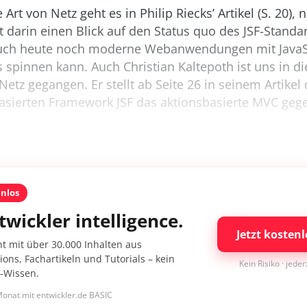
Art von Netz geht es in Philip Riecks’ Artikel (S. 20),
rft darin einen Blick auf den Status quo des JSF-Standa
auch heute noch moderne Webanwendungen mit JavaS
 spinnen kann. Auch Christian Kaltepoth ist uns in 
Netz gegangen. Er stellt ab Seite 26 in seinem Artike
ierten Framework JSF das aktionsbasierte MVC gege
enlos
twickler intelligence.
Jetzt kostenl
nt mit über 30.000 Inhalten aus
ons, Fachartikeln und Tutorials – kein
Kein Risiko · jede
I-Wissen.
onat mit entwickler.de BASIC