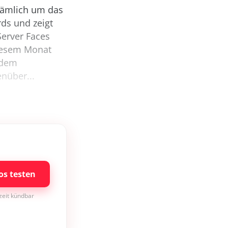
 nämlich um das
rds und zeigt
erver Faces
diesem Monat
l dem
nüber...
os testen
rzeit kündbar