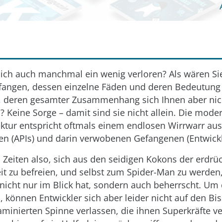
sich auch manchmal ein wenig verloren? Als wären Si
fangen, dessen einzelne Fäden und deren Bedeutung
nd, deren gesamter Zusammenhang sich Ihnen aber nic
l? Keine Sorge – damit sind sie nicht allein. Die mode
ektur entspricht oftmals einem endlosen Wirrwarr au
ten (APIs) und darin verwobenen Gefangenen (Entwickl
en Zeiten also, sich aus den seidigen Kokons der erdr
it zu befreien, und selbst zum Spider-Man zu werden,
icht nur im Blick hat, sondern auch beherrscht. Um 
, können Entwickler sich aber leider nicht auf den Bis
aminierten Spinne verlassen, die ihnen Superkräfte ver