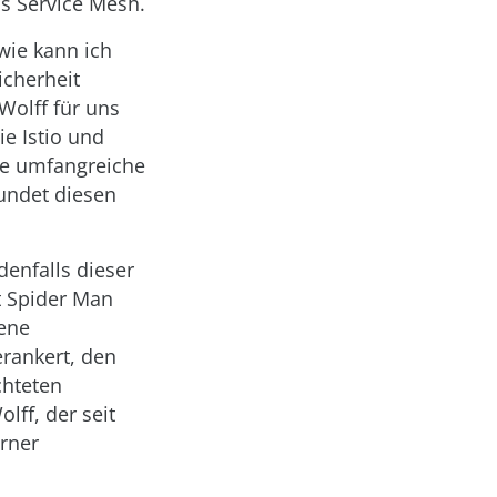
as Service Mesh.
wie kann ich
icherheit
Wolff für uns
e Istio und
ine umfangreiche
rundet diesen
enfalls dieser
rt Spider Man
jene
erankert, den
chteten
lff, der seit
rner