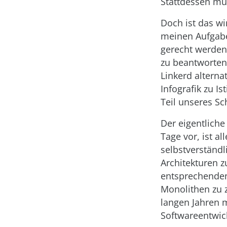
Stattdessen mus
Doch ist das wi
meinen Aufgaben
gerecht werden
zu beantworten
Linkerd alterna
Infografik zu I
Teil unseres S
Der eigentlich
Tage vor, ist a
selbstverständl
Architekturen z
entsprechenden
Monolithen zu z
langen Jahren 
Softwareentwick