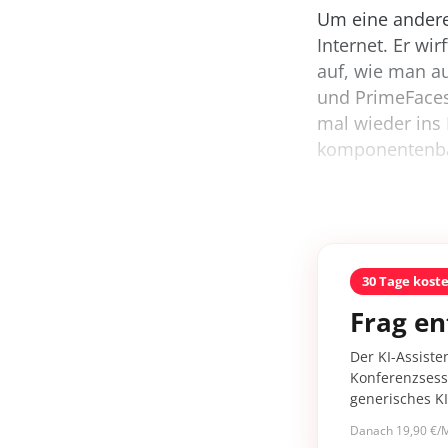
Um eine andere 
Internet. Er wi
auf, wie man 
und PrimeFaces
mal wieder ins 
komponentenbas
30 Tage kost
Frag en
Der KI-Assiste
Konferenzsessi
generisches K
Danach 19,90 €/M