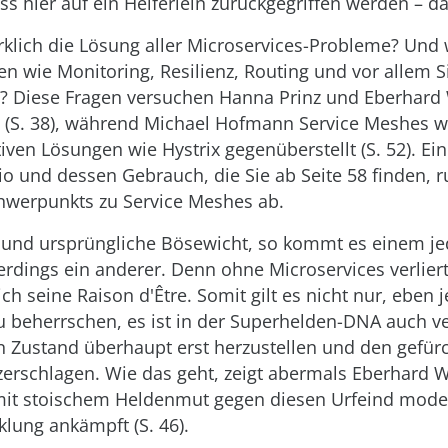
s hier auf ein Helferlein zurückgegriffen werden – d
rklich die Lösung aller Microservices-Probleme? Und 
 wie Monitoring, Resilienz, Routing und vor allem S
? Diese Fragen versuchen Hanna Prinz und Eberhard 
 (S. 38), während Michael Hofmann Service Meshes wi
tiven Lösungen wie Hystrix gegenüberstellt (S. 52). E
stio und dessen Gebrauch, die Sie ab Seite 58 finden, 
chwerpunkts zu Service Meshes ab.
e und ursprüngliche Bösewicht, so kommt es einem jed
llerdings ein anderer. Denn ohne Microservices verlie
ich seine Raison d'Être. Somit gilt es nicht nur, eben 
u beherrschen, es ist in der Superhelden-DNA auch v
 Zustand überhaupt erst herzustellen und den gefür
erschlagen. Wie das geht, zeigt abermals Eberhard Wo
mit stoischem Heldenmut gegen diesen Urfeind mode
lung ankämpft (S. 46).