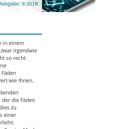
Ausgabe: 8.2019
e in einem
 zwar irgendwie
ht so recht
rne
s Fäden
er) wie Ihnen.
ückenden
 der die Fäden
dies zu
s einer
leiht.