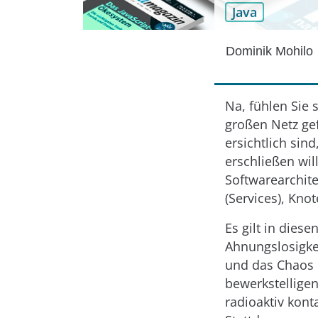
Java
Dominik Mohilo
Na, fühlen Sie 
großen Netz ge
ersichtlich si
erschließen wil
Softwarearchit
(Services), Kno
Es gilt in dies
Ahnungslosigke
und das Chaos n
bewerkstelligen
radioaktiv kont