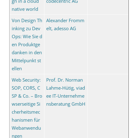
gn in a cloud
codecentric AG
native world
Von Design Th
Alexander Fromm
inking zu Dev
elt, adesso AG
Ops: Wie Sie d
en Produktge
danken in den
Mittelpunkt st
ellen
Web Security:
Prof. Dr. Norman
SOP, CORS, C
Lahme-Hütig, viad
SP & Co. – Bro
ee IT-Unternehme
wserseitige Si
nsberatung GmbH
cherheitsmec
hanismen für
Webanwendu
ngen