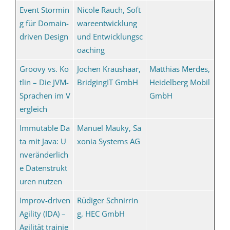
Event Stormin
Nicole Rauch, Soft
g für Domain-
wareentwicklung
driven Design
und Entwicklungsc
oaching
Groovy vs. Ko
Jochen Kraushaar,
Matthias Merdes,
tlin – Die JVM-
BridgingIT GmbH
Heidelberg Mobil
Sprachen im V
GmbH
ergleich
Immutable Da
Manuel Mauky, Sa
ta mit Java: U
xonia Systems AG
nveränderlich
e Datenstrukt
uren nutzen
Improv-driven
Rüdiger Schnirrin
Agility (IDA) –
g, HEC GmbH
Agilität trainie