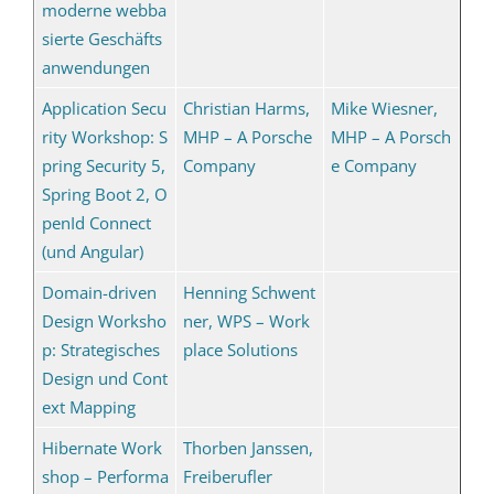
moderne webba
sierte Geschäfts
anwendungen
Application Secu
Christian Harms,
Mike Wiesner,
rity Workshop: S
MHP – A Porsche
MHP – A Porsch
pring Security 5,
Company
e Company
Spring Boot 2, O
penId Connect
(und Angular)
Domain-driven
Henning Schwent
Design Worksho
ner, WPS – Work
p: Strategisches
place Solutions
Design und Cont
ext Mapping
Hibernate Work
Thorben Janssen,
shop – Performa
Freiberufler