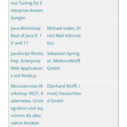
nce Tuning für E
nterprise-Anwen
dungen
Java-Workshop:
Michael Inden, Di
Best of Java 9, 1
rect Mail Informa
0 und 11
tics
JavaScript Works
Sebastian Spring
hop: Enterprise
er, MaibornWolff
Web Application
GmbH
s mit Node.js
Microservices-W
Eberhard Wolff, i
orkshop: REST, K
nnoQ Deutschlan
ubernetes, UI-Int
d GmbH
egration und asy
nchron als alter
native Ansätze