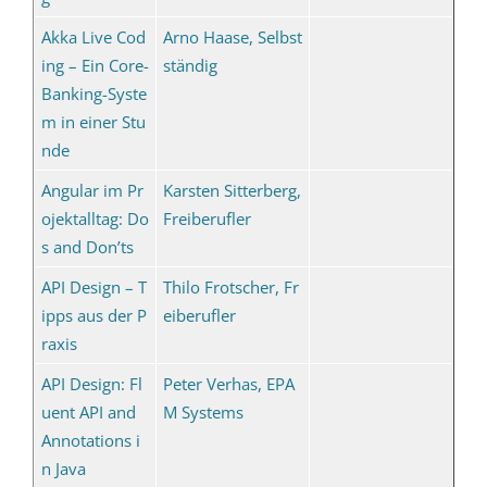
Akka Live Cod
Arno Haase, Selbst
ing – Ein Core-
ständig
Banking-Syste
m in einer Stu
nde
Angular im Pr
Karsten Sitterberg,
ojektalltag: Do
Freiberufler
s and Don’ts
API Design – T
Thilo Frotscher, Fr
ipps aus der P
eiberufler
raxis
API Design: Fl
Peter Verhas, EPA
uent API and
M Systems
Annotations i
n Java