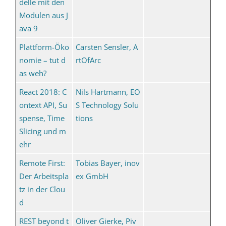
delle mit den
Modulen aus J
ava 9
Plattform-Öko
Carsten Sensler, A
nomie – tut d
rtOfArc
as weh?
React 2018: C
Nils Hartmann, EO
ontext API, Su
S Technology Solu
spense, Time
tions
Slicing und m
ehr
Remote First:
Tobias Bayer, inov
Der Arbeitspla
ex GmbH
tz in der Clou
d
REST beyond t
Oliver Gierke, Piv