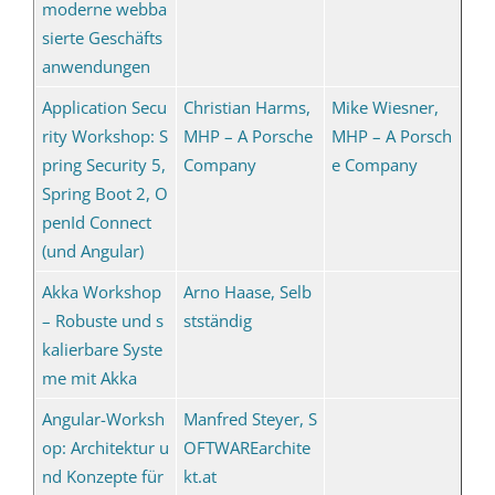
moderne webba
sierte Geschäfts
anwendungen
Application Secu
Christian Harms,
Mike Wiesner,
rity Workshop: S
MHP – A Porsche
MHP – A Porsch
pring Security 5,
Company
e Company
Spring Boot 2, O
penId Connect
(und Angular)
Akka Workshop
Arno Haase, Selb
– Robuste und s
stständig
kalierbare Syste
me mit Akka
Angular-Worksh
Manfred Steyer, S
op: Architektur u
OFTWAREarchite
nd Konzepte für
kt.at