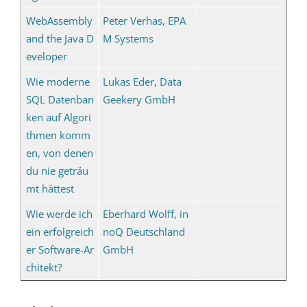
WebAssembly
Peter Verhas, EPA
and the Java D
M Systems
eveloper
Wie moderne
Lukas Eder, Data
SQL Datenban
Geekery GmbH
ken auf Algori
thmen komm
en, von denen
du nie geträu
mt hättest
Wie werde ich
Eberhard Wolff, in
ein erfolgreich
noQ Deutschland
er Software-Ar
GmbH
chitekt?