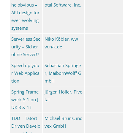
he obvious –
otal Software, Inc.
API design for
ever evolving
systems
Serverless Sec
Niko Köbler, ww
urity – Sicher
w.n-k.de
ohne Server!?
Speed up you
Sebastian Springe
r Web Applica
r, MaibornWolff G
tion
mbH
Spring Frame
Jürgen Höller, Pivo
work 5.1 on J
tal
DK 8 & 11
TDD – Tatort-
Michael Bruns, ino
Driven Develo
vex GmbH