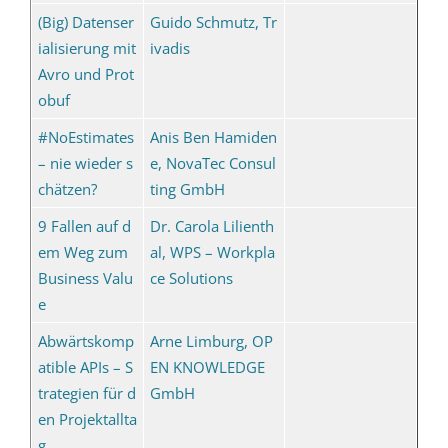
(Big) Datenser
Guido Schmutz, Tr
ialisierung mit
ivadis
Avro und Prot
obuf
#NoEstimates
Anis Ben Hamiden
– nie wieder s
e, NovaTec Consul
chätzen?
ting GmbH
9 Fallen auf d
Dr. Carola Lilienth
em Weg zum
al, WPS – Workpla
Business Valu
ce Solutions
e
Abwärtskomp
Arne Limburg, OP
atible APIs – S
EN KNOWLEDGE
trategien für d
GmbH
en Projektallta
g