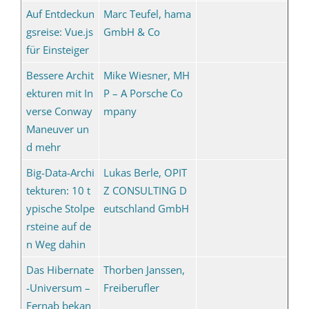
Auf Entdeckun
Marc Teufel, hama
gsreise: Vue.js
GmbH & Co
für Einsteiger
Bessere Archit
Mike Wiesner, MH
ekturen mit In
P – A Porsche Co
verse Conway
mpany
Maneuver un
d mehr
Big-Data-Archi
Lukas Berle, OPIT
tekturen: 10 t
Z CONSULTING D
ypische Stolpe
eutschland GmbH
rsteine auf de
n Weg dahin
Das Hibernate
Thorben Janssen,
-Universum –
Freiberufler
Fernab bekan