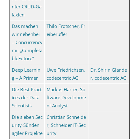
nter CRUD-Ga
laxien
Das machen
Thilo Frotscher, Fr
wir nebenbei
eiberufler
– Concurrency
mit „Completa
bleFuture“
Deep Learnin
Uwe Friedrichsen,
Dr. Shirin Glande
g – A Primer
codecentric AG
r, codecentric AG
Die Best Pract
Markus Harrer, So
ices der Data
ftware Developme
Scientists
nt Analyst
Die sieben Sec
Christian Schneide
urity-Sünden
r, Schneider IT-Sec
agiler Projekte
urity