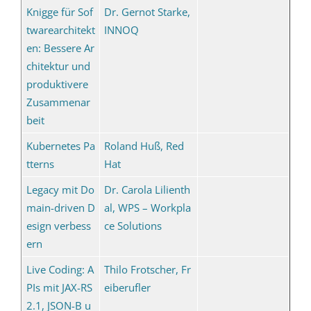
Knigge für Sof
Dr. Gernot Starke,
twarearchitekt
INNOQ
en: Bessere Ar
chitektur und
produktivere
Zusammenar
beit
Kubernetes Pa
Roland Huß, Red
tterns
Hat
Legacy mit Do
Dr. Carola Lilienth
main-driven D
al, WPS – Workpla
esign verbess
ce Solutions
ern
Live Coding: A
Thilo Frotscher, Fr
PIs mit JAX-RS
eiberufler
2.1, JSON-B u