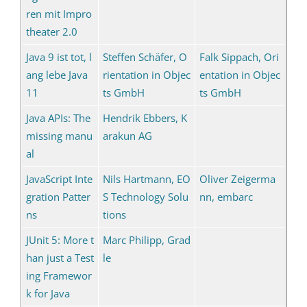
ren mit Impro
theater 2.0
Java 9 ist tot, l
Steffen Schäfer, O
Falk Sippach, Ori
ang lebe Java
rientation in Objec
entation in Objec
11
ts GmbH
ts GmbH
Java APIs: The
Hendrik Ebbers, K
missing manu
arakun AG
al
JavaScript Inte
Nils Hartmann, EO
Oliver Zeigerma
gration Patter
S Technology Solu
nn, embarc
ns
tions
JUnit 5: More t
Marc Philipp, Grad
han just a Test
le
ing Framewor
k for Java